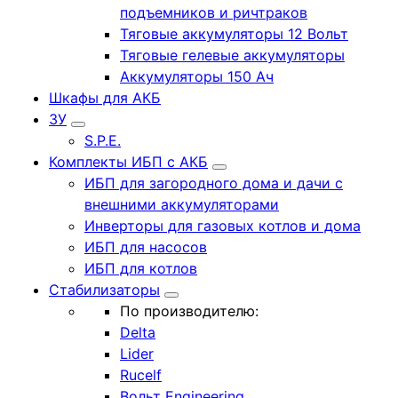
подъемников и ричтраков
Тяговые аккумуляторы 12 Вольт
Тяговые гелевые аккумуляторы
Аккумуляторы 150 Ач
Шкафы для АКБ
ЗУ
S.P.E.
Комплекты ИБП с АКБ
ИБП для загородного дома и дачи с
внешними аккумуляторами
Инверторы для газовых котлов и дома
ИБП для насосов
ИБП для котлов
Стабилизаторы
По производителю:
Delta
Lider
Rucelf
Вольт Engineering