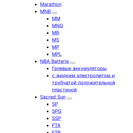
Marathon
MNB
MM
MNG
MR
MS
MP
MPL
NBA Batterie
Гелевые аккумуляторы
с жидким электролитом и
трубчатой положительной
пластиной
Sacred Sun
SP
SPG
SSP
FTA
FTB