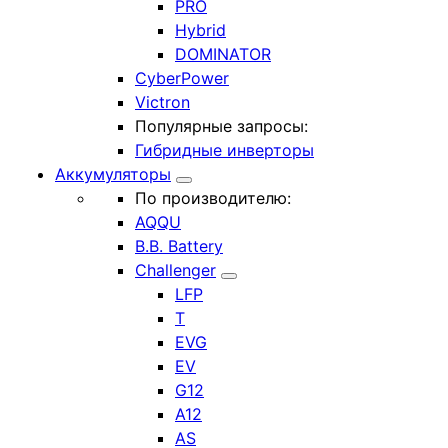
PRO
Hybrid
DOMINATOR
CyberPower
Victron
Популярные запросы:
Гибридные инверторы
Аккумуляторы
По производителю:
AQQU
B.B. Battery
Challenger
LFP
T
EVG
EV
G12
A12
AS