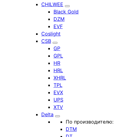
CHILWEE
Black Gold
DZM
EVF
Coslight
CSB
GP
GPL
HR
HRL
XHRL
TPL
EVX
UPS
XTV
Delta
По производителю:
DTM
DT