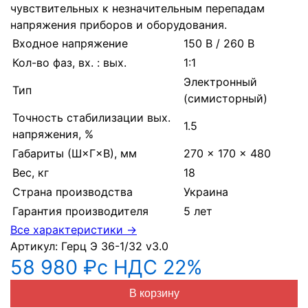
чувствительных к незначительным перепадам
напряжения приборов и оборудования.
Входное напряжение
150 В / 260 В
Кол-во фаз, вх. : вых.
1:1
Электронный
Тип
(симисторный)
Точность стабилизации вых.
1.5
напряжения, %
Габариты (Ш×Г×В), мм
270 × 170 × 480
Вес, кг
18
Страна производства
Украина
Гарантия производителя
5 лет
Все характеристики →
Артикул:
Герц Э 36-1/32 v3.0
58 980 ₽
с НДС 22%
В корзину