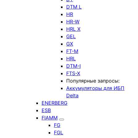
DTM L
HR
HR-W
HRL X
GEL
GX
FT-M
HRL
DTM-I
FTS-X
Популярные запросы:
Аккумуляторы для ИБП
Delta
ENERBERG
ESB
FIAMM
FG
FGL