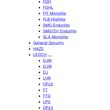
FGH
FGHL
FIT Monolite
FLB Highlite
SMG Endurlite
SMG12V Endurlite
SLA Monolite
General Security
HAZE
LEOCH
DJM
DJW
DJ
LHR
OPzS
FT
FTG
LPG
OPzV