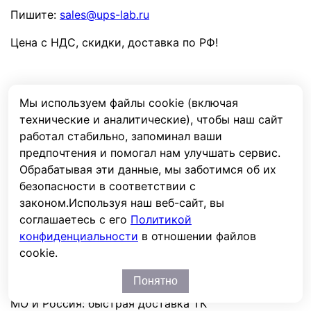
Пишите:
sales@ups-lab.ru
Цена с НДС, скидки, доставка по РФ
!
Звоните:
+7 (495) 109-90-77
Мы используем файлы cookie (включая
технические и аналитические), чтобы наш сайт
Пишите:
sales@ups-lab.ru
работал стабильно, запоминал ваши
предпочтения и помогал нам улучшать сервис.
🏭
Опт. склад:
в наличии
Обрабатывая эти данные, мы заботимся об их
📦
Самовывоз:
под заказ
безопасности в соответствии с
🚚
Москва:
3-4 дн.
законом.
Используя наш веб-сайт, вы
✈️
МО и Россия:
по тарифам ТК
соглашаетесь с его
Политикой
🏭
Наличие
конфиденциальности
в отношении файлов
На оптовом складе:
в наличии
cookie.
В точке самовывоза:
под заказ
🚚
Доставка — по тарифам ТК
Понятно
Москва:
в течение 3 - 4 дней
МО и Россия:
быстрая доставка ТК