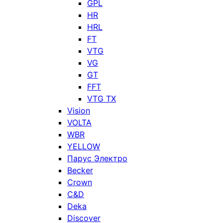
GPL
HR
HRL
FT
VTG
VG
GT
FFT
VTG TX
Vision
VOLTA
WBR
YELLOW
Парус Электро
Becker
Crown
C&D
Deka
Discover