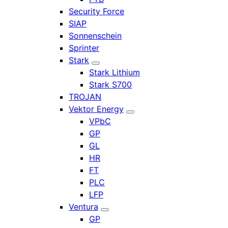
Security Force
SIAP
Sonnenschein
Sprinter
Stark
Stark Lithium
Stark S700
TROJAN
Vektor Energy
VPbC
GP
GL
HR
FT
PLC
LFP
Ventura
GP