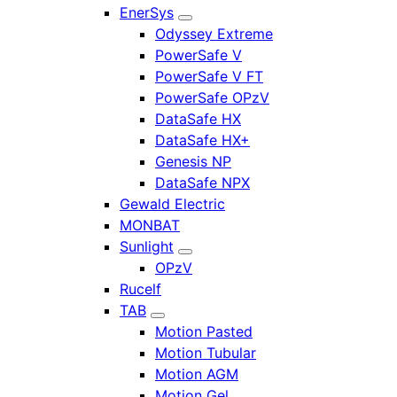
EnerSys
Odyssey Extreme
PowerSafe V
PowerSafe V FT
PowerSafe OPzV
DataSafe HX
DataSafe HX+
Genesis NP
DataSafe NPX
Gewald Electric
MONBAT
Sunlight
OPzV
Rucelf
TAB
Motion Pasted
Motion Tubular
Motion AGM
Motion Gel