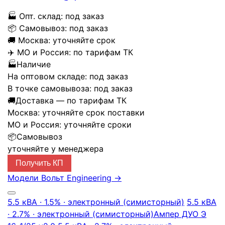
🏭
Опт. склад:
под заказ
📦
Самовывоз:
под заказ
🚚
Москва:
уточняйте срок
✈️
МО и Россия:
по тарифам ТК
🏭
Наличие
На оптовом складе:
под заказ
В точке самовывоза:
под заказ
🚚
Доставка — по тарифам ТК
Москва:
уточняйте срок поставки
МО и Россия:
уточняйте сроки
📦
Самовывоз
уточняйте у менеджера
Получить КП
Модели Вольт Engineering
→
5.5 кВА · 1.5% · электронный (симисторный)
5.5 кВА
· 2.7% · электронный (симисторный)
Ампер ДУО Э