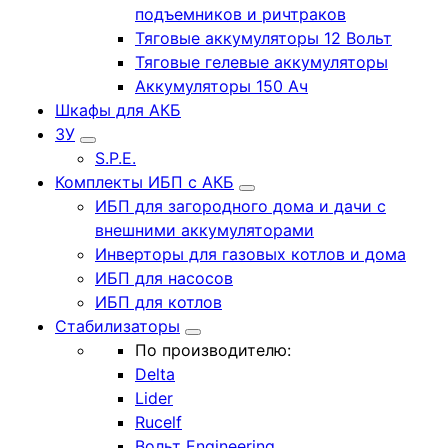
подъемников и ричтраков
Тяговые аккумуляторы 12 Вольт
Тяговые гелевые аккумуляторы
Аккумуляторы 150 Ач
Шкафы для АКБ
ЗУ
S.P.E.
Комплекты ИБП с АКБ
ИБП для загородного дома и дачи с
внешними аккумуляторами
Инверторы для газовых котлов и дома
ИБП для насосов
ИБП для котлов
Стабилизаторы
По производителю:
Delta
Lider
Rucelf
Вольт Engineering