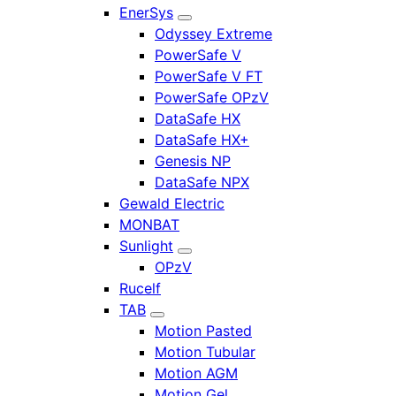
EnerSys
Odyssey Extreme
PowerSafe V
PowerSafe V FT
PowerSafe OPzV
DataSafe HX
DataSafe HX+
Genesis NP
DataSafe NPX
Gewald Electric
MONBAT
Sunlight
OPzV
Rucelf
TAB
Motion Pasted
Motion Tubular
Motion AGM
Motion Gel