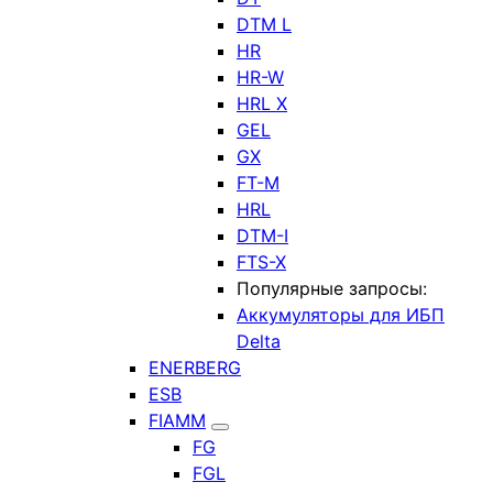
DTM L
HR
HR-W
HRL X
GEL
GX
FT-M
HRL
DTM-I
FTS-X
Популярные запросы:
Аккумуляторы для ИБП
Delta
ENERBERG
ESB
FIAMM
FG
FGL