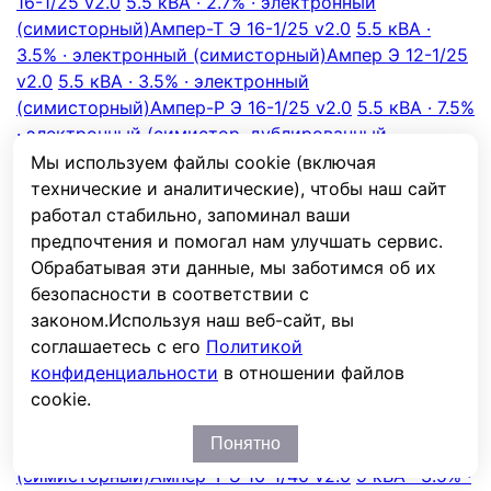
16-1/25 v2.0
5.5 кВА · 2.7% · электронный
(симисторный)
Ампер-Т Э 16-1/25 v2.0
5.5 кВА ·
3.5% · электронный (симисторный)
Ампер Э 12-1/25
v2.0
5.5 кВА · 3.5% · электронный
(симисторный)
Ампер-Р Э 16-1/25 v2.0
5.5 кВА · 7.5%
· электронный (симистор, дублированный
электромагнитным реле)
7 кВА · 1.5% · электронный
Мы используем файлы cookie (включая
(симисторный)
7 кВА · 2.7% · электронный
технические и аналитические), чтобы наш сайт
(симисторный)
Ампер ДУО Э 16-1/32 v2.0
7 кВА ·
работал стабильно, запоминал ваши
2.7% · электронный (симисторный)
Ампер-Т Э 16-
предпочтения и помогал нам улучшать сервис.
1/32 v2.0
7 кВА · 3.5% · электронный
Обрабатывая эти данные, мы заботимся об их
(симисторный)
Ампер Э 12-1/32 v2.0
7 кВА · 3.5% ·
безопасности в соответствии с
электронный (симисторный)
Ампер-Р Э 16-1/32 v2.0
законом.
Используя наш веб-сайт, вы
7 кВА · 7.5% · электронный (симистор,
соглашаетесь с его
Политикой
дублированный электромагнитным реле)
9 кВА ·
конфиденциальности
в отношении файлов
1.5% · электронный (симисторный)
9 кВА · 2.7% ·
cookie.
электронный (симисторный)
Ампер ДУО Э 16-1/40
Понятно
v2.0
9 кВА · 2.7% · электронный
(симисторный)
Ампер-Т Э 16-1/40 v2.0
9 кВА · 3.5% ·