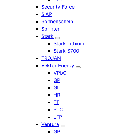
Security Force
SIAP
Sonnenschein
Sprinter
Stark
Stark Lithium
Stark S700
TROJAN
Vektor Energy
VPbC
GP
GL
HR
FT
PLC
LFP
Ventura
GP