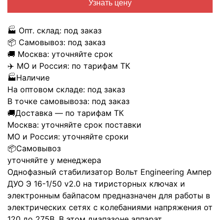
Узнать цену
🏭
Опт. склад:
под заказ
📦
Самовывоз:
под заказ
🚚
Москва:
уточняйте срок
✈️
МО и Россия:
по тарифам ТК
🏭
Наличие
На оптовом складе:
под заказ
В точке самовывоза:
под заказ
🚚
Доставка — по тарифам ТК
Москва:
уточняйте срок поставки
МО и Россия:
уточняйте сроки
📦
Самовывоз
уточняйте у менеджера
Однофазный стабилизатор Вольт Engineering Ампер
ДУО Э 16-1/50 v2.0 на тиристорных ключах и
электронным байпасом предназначен для работы в
электрических сетях с колебаниями напряжения от
120 до 275В. В этом диапазоне аппарат