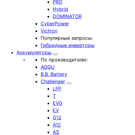
PRO
Hybrid
DOMINATOR
CyberPower
Victron
Популярные запросы:
Гибридные инверторы
Аккумуляторы
По производителю:
AQQU
B.B. Battery
Challenger
LFP
T
EVG
EV
G12
A12
AS