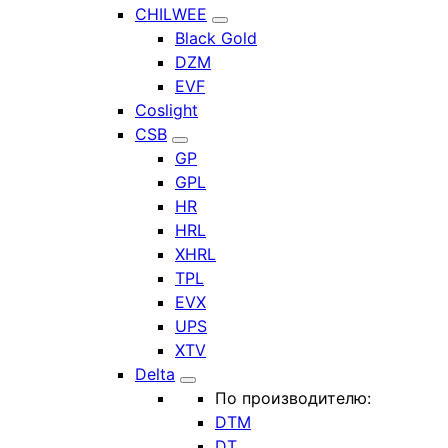
CHILWEE
Black Gold
DZM
EVF
Coslight
CSB
GP
GPL
HR
HRL
XHRL
TPL
EVX
UPS
XTV
Delta
По производителю:
DTM
DT