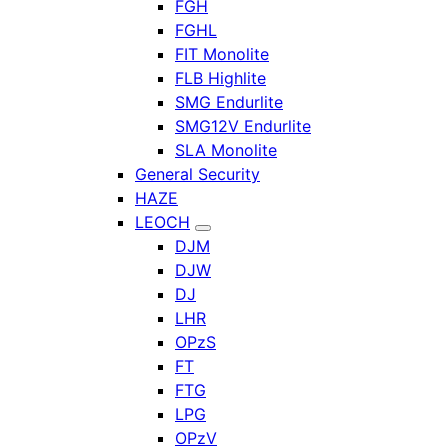
FGH
FGHL
FIT Monolite
FLB Highlite
SMG Endurlite
SMG12V Endurlite
SLA Monolite
General Security
HAZE
LEOCH
DJM
DJW
DJ
LHR
OPzS
FT
FTG
LPG
OPzV