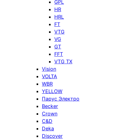
GPL
HR
HRL
FT
VTG
VG
GT
FFT
VTG TX
Vision
VOLTA
WBR
YELLOW
Парус Электро
Becker
Crown
C&D
Deka
Discover