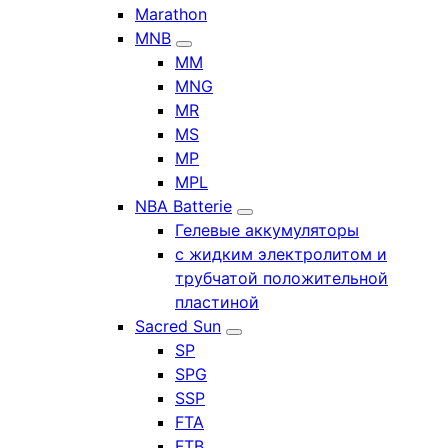
Marathon
MNB
MM
MNG
MR
MS
MP
MPL
NBA Batterie
Гелевые аккумуляторы
с жидким электролитом и
трубчатой положительной
пластиной
Sacred Sun
SP
SPG
SSP
FTA
FTB