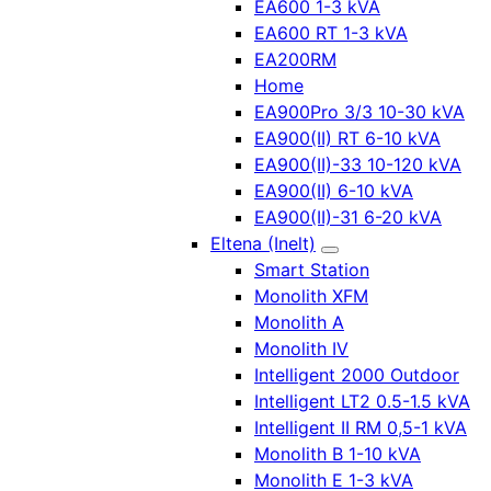
EA600 1-3 kVA
EA600 RT 1-3 kVA
EA200RM
Home
EA900Pro 3/3 10-30 kVA
EA900(II) RT 6-10 kVA
EA900(II)-33 10-120 kVA
EA900(II) 6-10 kVA
EA900(II)-31 6-20 kVA
Eltena (Inelt)
Smart Station
Monolith XFM
Monolith A
Monolith IV
Intelligent 2000 Outdoor
Intelligent LT2 0.5-1.5 kVA
Intelligent II RM 0,5-1 kVA
Monolith B 1-10 kVA
Monolith E 1-3 kVA