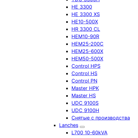
HE 3300
HE 3300 XS
HE10-500X
HR 3300 CL
HEM10-90R
HEM25-200C
HEM25-600X
HEM50-500X
Control HPS
Control HS
Control PN
Master HPK
Master HS
UDC 9100S
UDC 9100H
Снятые с производства
Lanches
L700 10-60kVA