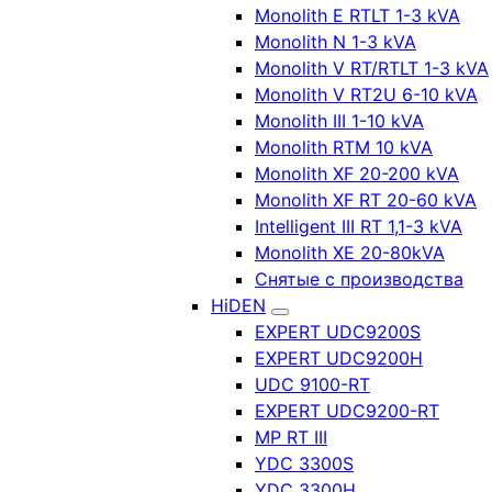
Monolith E RTLT 1-3 kVA
Monolith N 1-3 kVA
Monolith V RT/RTLT 1-3 kVA
Monolith V RT2U 6-10 kVA
Monolith III 1-10 kVA
Monolith RTM 10 kVA
Monolith XF 20-200 kVA
Monolith XF RT 20-60 kVA
Intelligent III RT 1,1-3 kVA
Monolith XE 20-80kVA
Снятые с производства
HiDEN
EXPERT UDC9200S
EXPERT UDC9200H
UDC 9100-RT
EXPERT UDC9200-RT
MP RT III
YDC 3300S
YDC 3300H