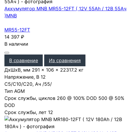
Аккумулятор MNB MR55-12FT ( 12V 55Ah / 12В 55Ач
)
MNB
MR55-12FT
14 397
₽
В наличии
В сравнение
Из сравнения
ДхШхВ, мм
291 × 106 × 223
17.2 кг
Напряжение, В
12
С5/С10/С20, Ач
/
55
/
Тип
AGM
Срок службы, циклов
260 @ 100% DOD 500 @ 50%
DOD
Срок службы, лет
12