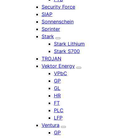
Security Force
SIAP
Sonnenschein
Sprinter
Stark
Stark Lithium
Stark S700
TROJAN
Vektor Energy
VPbC
GP
GL
HR
FT
PLC
LFP
Ventura
GP