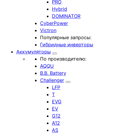
PRO
Hybrid
DOMINATOR
CyberPower
Victron
Популярные запросы:
Гибридные инверторы
Аккумуляторы
По производителю:
AQQU
B.B. Battery
Challenger
LFP
T
EVG
EV
G12
A12
AS