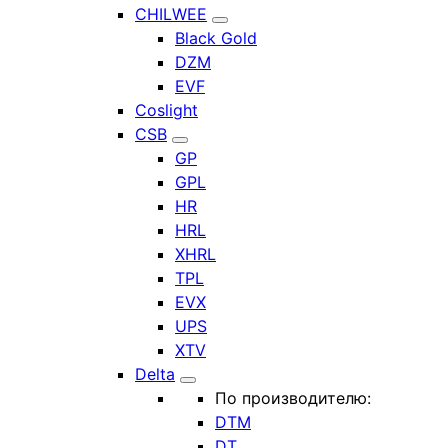
CHILWEE
Black Gold
DZM
EVF
Coslight
CSB
GP
GPL
HR
HRL
XHRL
TPL
EVX
UPS
XTV
Delta
По производителю:
DTM
DT