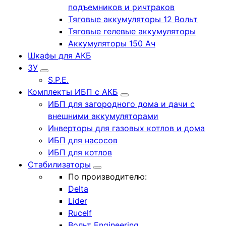
подъемников и ричтраков
Тяговые аккумуляторы 12 Вольт
Тяговые гелевые аккумуляторы
Аккумуляторы 150 Ач
Шкафы для АКБ
ЗУ
S.P.E.
Комплекты ИБП с АКБ
ИБП для загородного дома и дачи с
внешними аккумуляторами
Инверторы для газовых котлов и дома
ИБП для насосов
ИБП для котлов
Стабилизаторы
По производителю:
Delta
Lider
Rucelf
Вольт Engineering