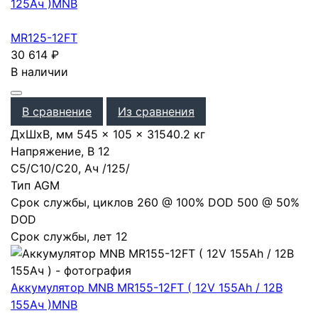
125Ач )
MNB
MR125-12FT
30 614
₽
В наличии
В сравнение
Из сравнения
ДхШхВ, мм
545 × 105 × 315
40.2 кг
Напряжение, В
12
С5/С10/С20, Ач
/
125
/
Тип
AGM
Срок службы, циклов
260 @ 100% DOD 500 @ 50%
DOD
Срок службы, лет
12
Аккумулятор MNB MR155-12FT ( 12V 155Ah / 12В
155Ач )
MNB