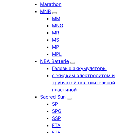
Marathon
MNB
MM
MNG
MR
MS
MP
MPL
NBA Batterie
Гелевые аккумуляторы
с жидким электролитом и
трубчатой положительной
пластиной
Sacred Sun
SP
SPG
SSP
FTA
FTB