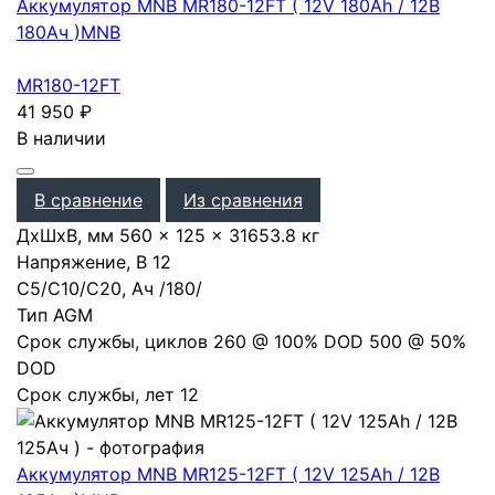
Аккумулятор MNB MR180-12FT ( 12V 180Ah / 12В
180Ач )
MNB
MR180-12FT
41 950
₽
В наличии
В сравнение
Из сравнения
ДхШхВ, мм
560 × 125 × 316
53.8 кг
Напряжение, В
12
С5/С10/С20, Ач
/
180
/
Тип
AGM
Срок службы, циклов
260 @ 100% DOD 500 @ 50%
DOD
Срок службы, лет
12
Аккумулятор MNB MR125-12FT ( 12V 125Ah / 12В