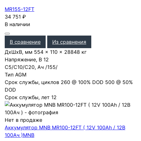
MR155-12FT
34 751
₽
В наличии
В сравнение
Из сравнения
ДхШхВ, мм
554 × 110 × 288
48 кг
Напряжение, В
12
С5/С10/С20, Ач
/
155
/
Тип
AGM
Срок службы, циклов
260 @ 100% DOD 500 @ 50%
DOD
Срок службы, лет
12
Нет в продаже
Аккумулятор MNB MR100-12FT ( 12V 100Ah / 12В
100Ач )
MNB