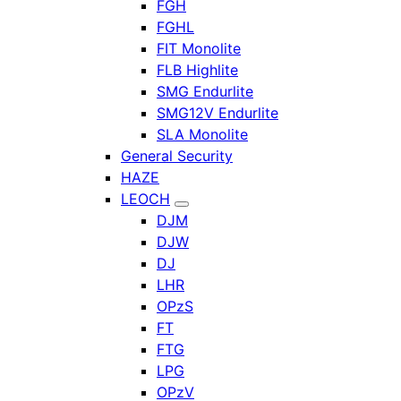
FGH
FGHL
FIT Monolite
FLB Highlite
SMG Endurlite
SMG12V Endurlite
SLA Monolite
General Security
HAZE
LEOCH
DJM
DJW
DJ
LHR
OPzS
FT
FTG
LPG
OPzV