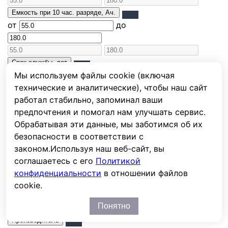
Емкость при 10 час. разряде, Ач.
от
до
Срок службы, лет
от
до
Мы используем файлы cookie (включая
технические и аналитические), чтобы наш сайт
работал стабильно, запоминал ваши
предпочтения и помогал нам улучшать сервис.
Тип
Обрабатывая эти данные, мы заботимся об их
AGM
безопасности в соответствии с
законом.
Используя наш веб-сайт, вы
Назначение
соглашаетесь с его
Политикой
конфиденциальности
в отношении файлов
возобновляемая энергия
cookie.
ИБП
системы связи и телекоммуникации
Понятно
Производитель