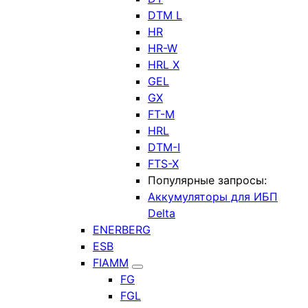
DTM L
HR
HR-W
HRL X
GEL
GX
FT-M
HRL
DTM-I
FTS-X
Популярные запросы:
Аккумуляторы для ИБП
Delta
ENERBERG
ESB
FIAMM
FG
FGL