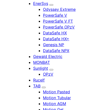
EnerSys
Odyssey Extreme
PowerSafe V
PowerSafe V FT
PowerSafe OPzV
DataSafe HX
DataSafe HX+
Genesis NP
DataSafe NPX
Gewald Electric
MONBAT
Sunlight
OPzV
Rucelf
TAB
Motion Pasted
Motion Tubular
Motion AGM
Motion Gel