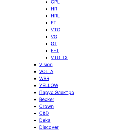
GPL
HR
HRL
FT
VTG
VG
GT
FFT
VTG TX
Vision
VOLTA
WBR
YELLOW
Парус Электро
Becker
Crown
C&D
Deka
Discover