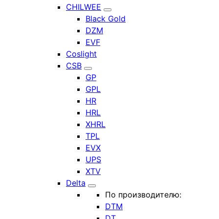
CHILWEE
Black Gold
DZM
EVF
Coslight
CSB
GP
GPL
HR
HRL
XHRL
TPL
EVX
UPS
XTV
Delta
По производителю:
DTM
DT