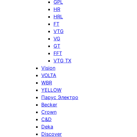
GPL
HR
HRL
FT
VTG
VG
GT
FFT
VTG TX
Vision
VOLTA
WBR
YELLOW
Парус Электро
Becker
Crown
C&D
Deka
Discover