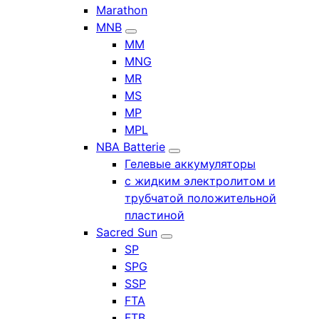
Marathon
MNB
MM
MNG
MR
MS
MP
MPL
NBA Batterie
Гелевые аккумуляторы
с жидким электролитом и
трубчатой положительной
пластиной
Sacred Sun
SP
SPG
SSP
FTA
FTB