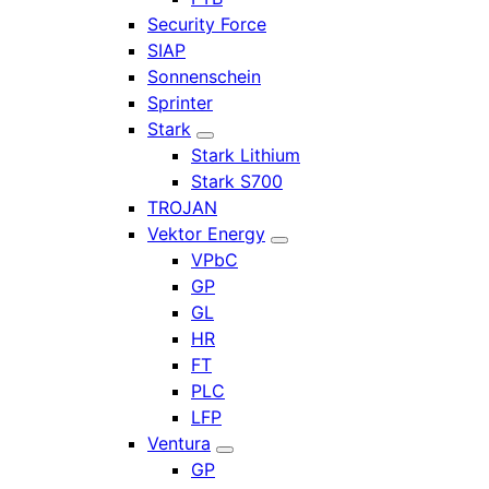
Security Force
SIAP
Sonnenschein
Sprinter
Stark
Stark Lithium
Stark S700
TROJAN
Vektor Energy
VPbC
GP
GL
HR
FT
PLC
LFP
Ventura
GP