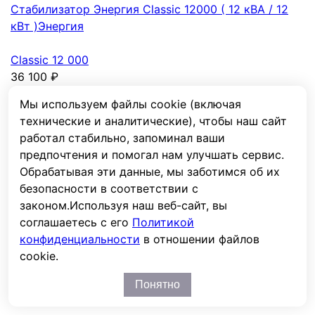
Стабилизатор Энергия Classic 12000 ( 12 кВА / 12
кВт )
Энергия
Classic 12 000
36 100
₽
В наличии
Мы используем файлы cookie (включая
технические и аналитические), чтобы наш сайт
В сравнение
Из сравнения
работал стабильно, запоминал ваши
предпочтения и помогал нам улучшать сервис.
Мощность
12 кВА / 12 кВт
Обрабатывая эти данные, мы заботимся об их
Вх. напр. мин/макс, В
125–254
безопасности в соответствии с
Фазы вх/вых
1:1
законом.
Используя наш веб-сайт, вы
Тип
Тиристорный
соглашаетесь с его
Политикой
Точность стабилизации, %
5
конфиденциальности
в отношении файлов
cookie.
Стабилизатор Энергия SBW- 50kVA/3 ( 50 кВА / 50
Понятно
кВт )
Энергия