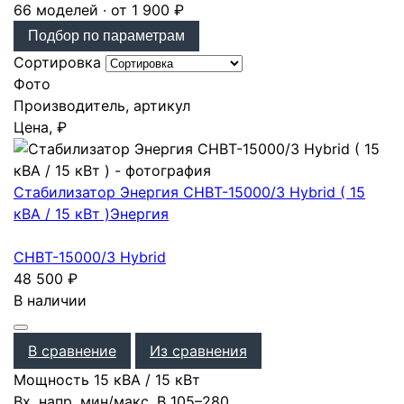
66 моделей · от 1 900 ₽
Подбор по параметрам
Сортировка
Фото
Производитель, артикул
Цена, ₽
Стабилизатор Энергия CНВТ-15000/3 Нybrid ( 15
кВА / 15 кВт )
Энергия
CНВТ-15000/3 Нybrid
48 500
₽
В наличии
В сравнение
Из сравнения
Мощность
15 кВА / 15 кВт
Вх. напр. мин/макс, В
105–280