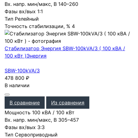
Вх. напр. мин/макс, В
140–260
Фазы вх/вых
1:1
Тип
Релейный
Точность стабилизации, %
4
Стабилизатор Энергия SBW-100kVA/3 ( 100 кВА /
100 кВт )
Энергия
SBW-100kVA/3
478 800
₽
В наличии
В сравнение
Из сравнения
Мощность
100 кВА / 100 кВт
Вх. напр. мин/макс, В
305–457
Фазы вх/вых
3:3
Тип
Сервоприводный