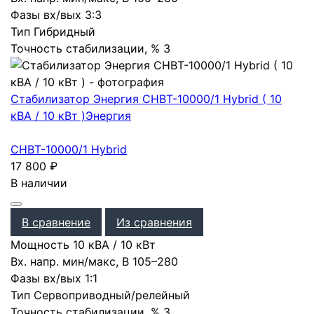
Фазы вх/вых
3:3
Тип
Гибридный
Точность стабилизации, %
3
Стабилизатор Энергия CНВТ-10000/1 Нybrid ( 10
кВА / 10 кВт )
Энергия
CНВТ-10000/1 Нybrid
17 800
₽
В наличии
В сравнение
Из сравнения
Мощность
10 кВА / 10 кВт
Вх. напр. мин/макс, В
105–280
Фазы вх/вых
1:1
Тип
Сервоприводный/релейный
Точность стабилизации, %
3