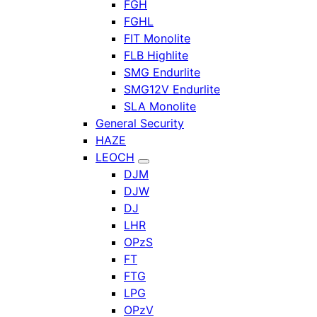
FGH
FGHL
FIT Monolite
FLB Highlite
SMG Endurlite
SMG12V Endurlite
SLA Monolite
General Security
HAZE
LEOCH
DJM
DJW
DJ
LHR
OPzS
FT
FTG
LPG
OPzV