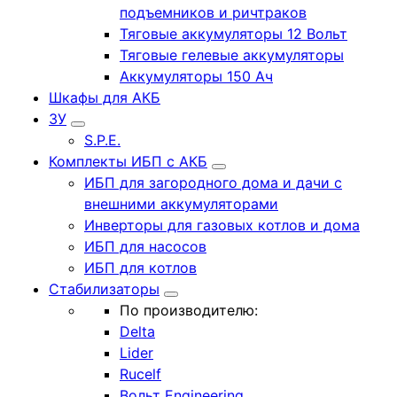
подъемников и ричтраков
Тяговые аккумуляторы 12 Вольт
Тяговые гелевые аккумуляторы
Аккумуляторы 150 Ач
Шкафы для АКБ
ЗУ
S.P.E.
Комплекты ИБП с АКБ
ИБП для загородного дома и дачи с
внешними аккумуляторами
Инверторы для газовых котлов и дома
ИБП для насосов
ИБП для котлов
Стабилизаторы
По производителю:
Delta
Lider
Rucelf
Вольт Engineering