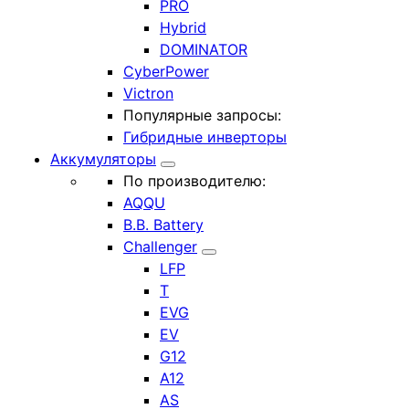
PRO
Hybrid
DOMINATOR
CyberPower
Victron
Популярные запросы:
Гибридные инверторы
Аккумуляторы
По производителю:
AQQU
B.B. Battery
Challenger
LFP
T
EVG
EV
G12
A12
AS