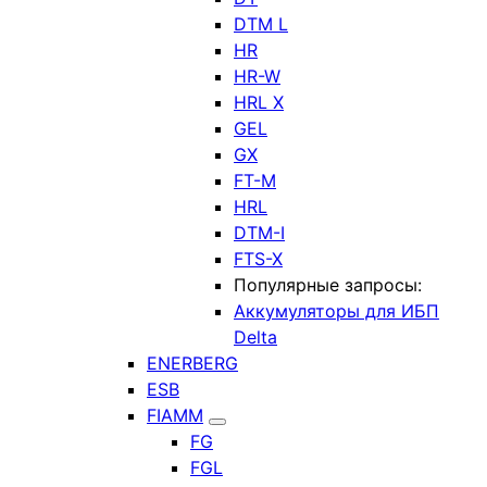
DTM L
HR
HR-W
HRL X
GEL
GX
FT-M
HRL
DTM-I
FTS-X
Популярные запросы:
Аккумуляторы для ИБП
Delta
ENERBERG
ESB
FIAMM
FG
FGL