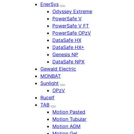
EnerSys
Odyssey Extreme
PowerSafe V
PowerSafe V FT
PowerSafe OPzV
DataSafe HX
DataSafe HX+
Genesis NP
DataSafe NPX
Gewald Electric
MONBAT
Sunlight
OPzV
Rucelf
TAB
Motion Pasted
Motion Tubular
Motion AGM
Motion Gel