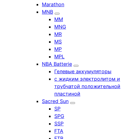
Marathon
MNB
MM
MNG
MR
MS
MP
MPL
NBA Batterie
Гелевые аккумуляторы
с жидким электролитом и
трубчатой положительной
пластиной
Sacred Sun
SP
SPG
SSP
FTA
FTB