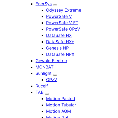
EnerSys
Odyssey Extreme
PowerSafe V
PowerSafe V FT
PowerSafe OPzV
DataSafe HX
DataSafe HX+
Genesis NP
DataSafe NPX
Gewald Electric
MONBAT
Sunlight
OPzV
Rucelf
TAB
Motion Pasted
Motion Tubular
Motion AGM
Motion Gel