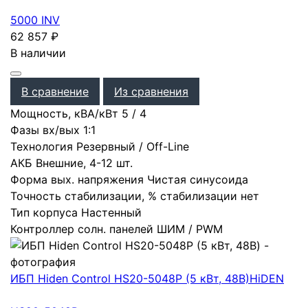
5000 INV
62 857
₽
В наличии
В сравнение
Из сравнения
Мощность, кВА/кВт
5
/
4
Фазы вх/вых
1:1
Технология
Резервный / Off-Line
АКБ
Внешние
,
4-12 шт.
Форма вых. напряжения
Чистая синусоида
Точность стабилизации, %
стабилизации нет
Тип корпуса
Настенный
Контроллер солн. панелей
ШИМ / PWM
ИБП Hiden Control HS20-5048P (5 кВт, 48В)
HiDEN