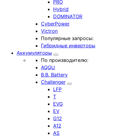
PRO
Hybrid
DOMINATOR
CyberPower
Victron
Популярные запросы:
Гибридные инверторы
Аккумуляторы
По производителю:
AQQU
B.B. Battery
Challenger
LFP
T
EVG
EV
G12
A12
AS