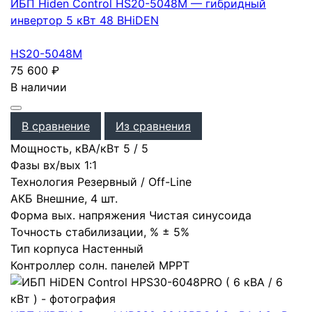
ИБП Hiden Control HS20-5048M — гибридный
инвертор 5 кВт 48 В
HiDEN
HS20-5048M
75 600
₽
В наличии
В сравнение
Из сравнения
Мощность, кВА/кВт
5
/
5
Фазы вх/вых
1:1
Технология
Резервный / Off-Line
АКБ
Внешние
,
4 шт.
Форма вых. напряжения
Чистая синусоида
Точность стабилизации, %
± 5%
Тип корпуса
Настенный
Контроллер солн. панелей
MPPT