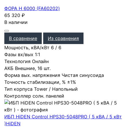
ФОРА Н 6000 (FA60202)
65 320
₽
В наличии
В сравнение
Из сравнения
Мощность, кВА/кВт
6
/
6
Фазы вх/вых
1:1
Технология
Онлайн
АКБ
Внешние
,
16 шт.
Форма вых. напряжения
Чистая синусоида
Точность стабилизации, %
±1%
Тип корпуса
Tower / Напольный
Контроллер солн. панелей
ИБП HiDEN Control HPS30-5048PRO ( 5 кВА / 5 кВт
)
HiDEN