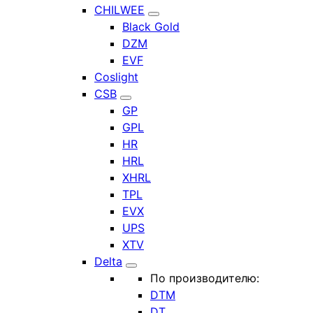
CHILWEE
Black Gold
DZM
EVF
Coslight
CSB
GP
GPL
HR
HRL
XHRL
TPL
EVX
UPS
XTV
Delta
По производителю:
DTM
DT