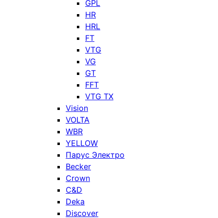
GPL
HR
HRL
FT
VTG
VG
GT
FFT
VTG TX
Vision
VOLTA
WBR
YELLOW
Парус Электро
Becker
Crown
C&D
Deka
Discover