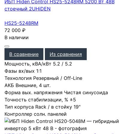
ИБП Hiden Control HS25-5248RM 5200 Вт 48В
стоечный 2U
HiDEN
HS25-5248RM
72 000
₽
В наличии
В сравнение
Из сравнения
Мощность, кВА/кВт
5.2
/
5.2
Фазы вх/вых
1:1
Технология
Резервный / Off-Line
АКБ
Внешние
,
4 шт.
Форма вых. напряжения
Чистая синусоида
Точность стабилизации, %
±5
Тип корпуса
Rack / в стойку 19"
Контроллер солн. панелей