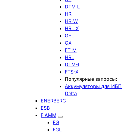
DTM L
HR
HR-W
HRL X
GEL
GX
FT-M
HRL
DTM-I
FTS-X
Популярные запросы:
Аккумуляторы для ИБП
Delta
ENERBERG
ESB
FIAMM
FG
FGL