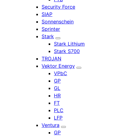
Security Force
SIAP
Sonnenschein
Sprinter
Stark
Stark Lithium
Stark S700
TROJAN
Vektor Energy
VPbC
GP
GL
HR
FT
PLC
LFP
Ventura
GP