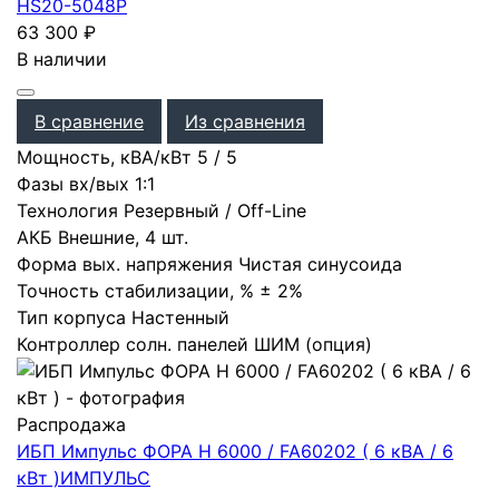
HS20-5048P
63 300
₽
В наличии
В сравнение
Из сравнения
Мощность, кВА/кВт
5
/
5
Фазы вх/вых
1:1
Технология
Резервный / Off-Line
АКБ
Внешние
,
4 шт.
Форма вых. напряжения
Чистая синусоида
Точность стабилизации, %
± 2%
Тип корпуса
Настенный
Контроллер солн. панелей
ШИМ (опция)
Распродажа
ИБП Импульс ФОРА Н 6000 / FA60202 ( 6 кВА / 6
кВт )
ИМПУЛЬС