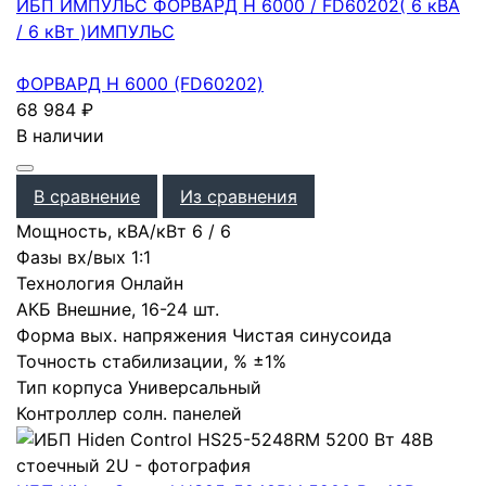
ИБП ИМПУЛЬС ФОРВАРД Н 6000 / FD60202( 6 кВА
/ 6 кВт )
ИМПУЛЬС
ФОРВАРД Н 6000 (FD60202)
68 984
₽
В наличии
В сравнение
Из сравнения
Мощность, кВА/кВт
6
/
6
Фазы вх/вых
1:1
Технология
Онлайн
АКБ
Внешние
,
16-24 шт.
Форма вых. напряжения
Чистая синусоида
Точность стабилизации, %
±1%
Тип корпуса
Универсальный
Контроллер солн. панелей