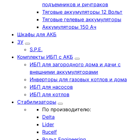
подъемников и ричтраков
Тяговые аккумуляторы 12 Вольт
Тяговые гелевые аккумуляторы
Аккумуляторы 150 Ач
Шкафы для АКБ
ЗУ
S.P.E.
Комплекты ИБП с АКБ
ИБП для загородного дома и дачи с
внешними аккумуляторами
Инверторы для газовых котлов и дома
ИБП для насосов
ИБП для котлов
Стабилизаторы
По производителю:
Delta
Lider
Rucelf
Вольт Engineering