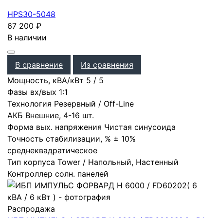
HPS30-5048
67 200
₽
В наличии
В сравнение
Из сравнения
Мощность, кВА/кВт
5
/
5
Фазы вх/вых
1:1
Технология
Резервный / Off-Line
АКБ
Внешние
,
4-16 шт.
Форма вых. напряжения
Чистая синусоида
Точность стабилизации, %
± 10%
среднеквадратическое
Тип корпуса
Tower / Напольный, Настенный
Контроллер солн. панелей
Распродажа