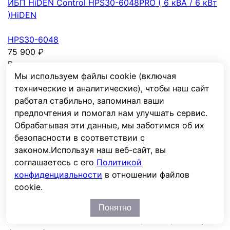
ИБП HiDEN Control HPS30-6048PRO ( 6 кВА / 6 кВт
)
HiDEN
HPS30-6048
75 900
₽
В наличии
Мы используем файлы cookie (включая
технические и аналитические), чтобы наш сайт
В сравнение
Из сравнения
работал стабильно, запоминал ваши
Мощность, кВА/кВт
6
/
6
предпочтения и помогал нам улучшать сервис.
Фазы вх/вых
1:1
Обрабатывая эти данные, мы заботимся об их
Технология
Резервный / Off-Line
безопасности в соответствии с
АКБ
Внешние
,
4-20 шт.
законом.
Используя наш веб-сайт, вы
Форма вых. напряжения
Чистая синусоида
соглашаетесь с его
Политикой
Точность стабилизации, %
± 10%
конфиденциальности
в отношении файлов
среднеквадратическое
cookie.
Тип корпуса
Tower / Напольный, Настенный
Контроллер солн. панелей
Понятно