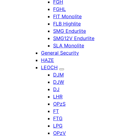
FGH
FGHL
FIT Monolite
FLB Highlite
SMG Endurlite
SMG12V Endurlite
SLA Monolite
General Security
HAZE
LEOCH
DJM
DJW
DJ
LHR
OPzS
FT
FTG
LPG
OPzV