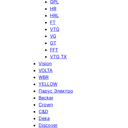
GPL
HR
HRL
FT
VTG
VG
GT
FFT
VTG TX
Vision
VOLTA
WBR
YELLOW
Парус Электро
Becker
Crown
C&D
Deka
Discover