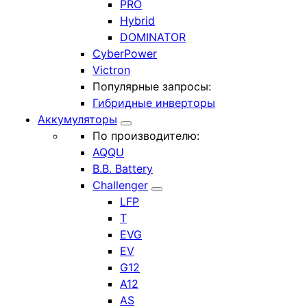
PRO
Hybrid
DOMINATOR
CyberPower
Victron
Популярные запросы:
Гибридные инверторы
Аккумуляторы
По производителю:
AQQU
B.B. Battery
Challenger
LFP
T
EVG
EV
G12
A12
AS