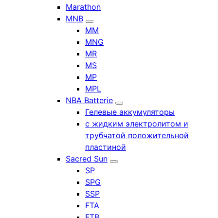
Marathon
MNB
MM
MNG
MR
MS
MP
MPL
NBA Batterie
Гелевые аккумуляторы
с жидким электролитом и
трубчатой положительной
пластиной
Sacred Sun
SP
SPG
SSP
FTA
FTB