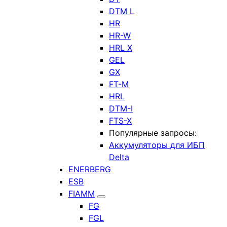
DTM L
HR
HR-W
HRL X
GEL
GX
FT-M
HRL
DTM-I
FTS-X
Популярные запросы:
Аккумуляторы для ИБП
Delta
ENERBERG
ESB
FIAMM
FG
FGL