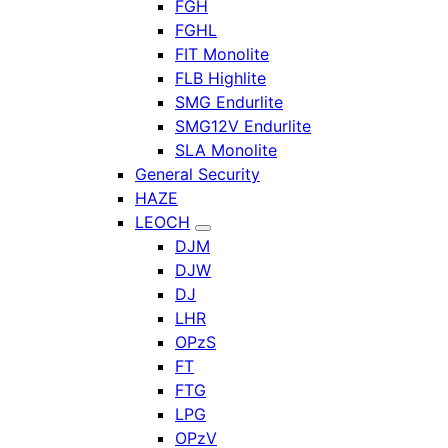
FGH
FGHL
FIT Monolite
FLB Highlite
SMG Endurlite
SMG12V Endurlite
SLA Monolite
General Security
HAZE
LEOCH
DJM
DJW
DJ
LHR
OPzS
FT
FTG
LPG
OPzV