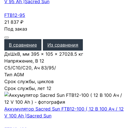
V 95 Ah )
Sacred Sun
FTB12-95
21 837
₽
Под заказ
В сравнение
Из сравнения
ДхШхВ, мм
395 × 105 × 270
28.5 кг
Напряжение, В
12
С5/С10/С20, Ач
83
/
95
/
Тип
AGM
Срок службы, циклов
Срок службы, лет
12
Аккумулятор Sacred Sun FTB12-100 ( 12 В 100 Ач / 12
V 100 Ah )
Sacred Sun