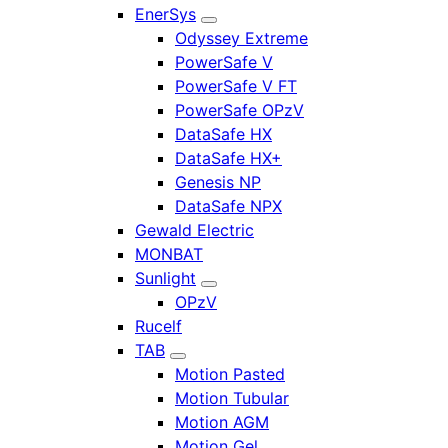
EnerSys
Odyssey Extreme
PowerSafe V
PowerSafe V FT
PowerSafe OPzV
DataSafe HX
DataSafe HX+
Genesis NP
DataSafe NPX
Gewald Electric
MONBAT
Sunlight
OPzV
Rucelf
TAB
Motion Pasted
Motion Tubular
Motion AGM
Motion Gel