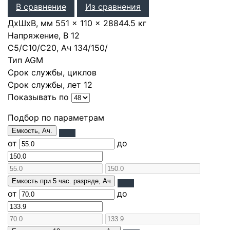
В сравнение
Из сравнения
ДхШхВ, мм
551 × 110 × 288
44.5 кг
Напряжение, В
12
С5/С10/С20, Ач
134
/
150
/
Тип
AGM
Срок службы, циклов
Срок службы, лет
12
Показывать по
Подбор по параметрам
Емкость, Ач.
от
до
Емкость при 5 час. разряде, Ач
от
до