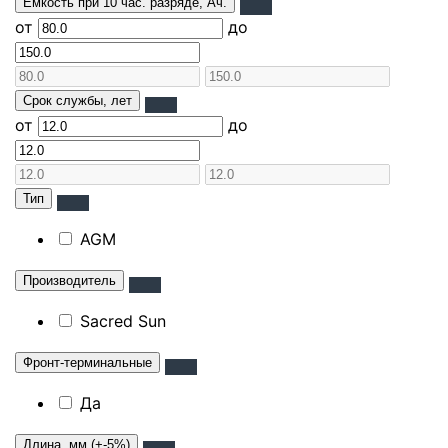
Емкость при 10 час. разряде, Ач.
от
до
Срок службы, лет
от
до
Тип
AGM
Производитель
Sacred Sun
Фронт-терминальные
Да
Длина, мм (+-5%)