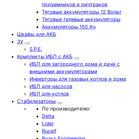
подъемников и ричтраков
Тяговые аккумуляторы 12 Вольт
Тяговые гелевые аккумуляторы
Аккумуляторы 150 Ач
Шкафы для АКБ
ЗУ
S.P.E.
Комплекты ИБП с АКБ
ИБП для загородного дома и дачи с
внешними аккумуляторами
Инверторы для газовых котлов и дома
ИБП для насосов
ИБП для котлов
Стабилизаторы
По производителю:
Delta
Lider
Rucelf
Вольт Engineering