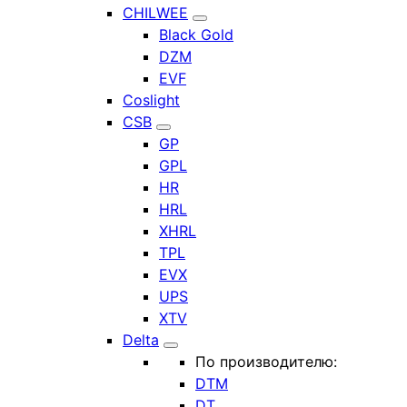
CHILWEE
Black Gold
DZM
EVF
Coslight
CSB
GP
GPL
HR
HRL
XHRL
TPL
EVX
UPS
XTV
Delta
По производителю:
DTM
DT