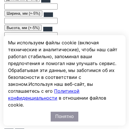
Ширина, мм (+-5%)
Высота, мм (+-5%)
Мы используем файлы cookie (включая
Высота с клеммами, мм (+-5%)
технические и аналитические), чтобы наш сайт
работал стабильно, запоминал ваши
Вес, кг.
предпочтения и помогал нам улучшать сервис.
от
до
Обрабатывая эти данные, мы заботимся об их
безопасности в соответствии с
законом.
Используя наш веб-сайт, вы
Цена
соглашаетесь с его
Политикой
от
до
конфиденциальности
в отношении файлов
руб.
cookie.
Применить
Понятно
Последние просмотренные товары
Вы смотрели