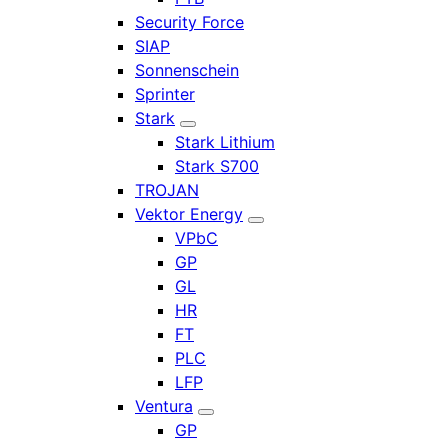
Security Force
SIAP
Sonnenschein
Sprinter
Stark
Stark Lithium
Stark S700
TROJAN
Vektor Energy
VPbC
GP
GL
HR
FT
PLC
LFP
Ventura
GP