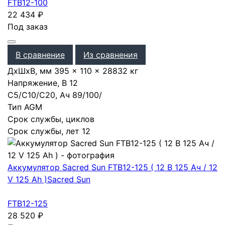
FTB12-100
22 434
₽
Под заказ
В сравнение
Из сравнения
ДхШхВ, мм
395 × 110 × 288
32 кг
Напряжение, В
12
С5/С10/С20, Ач
89
/
100
/
Тип
AGM
Срок службы, циклов
Срок службы, лет
12
Аккумулятор Sacred Sun FTB12-125 ( 12 В 125 Ач / 12
V 125 Ah )
Sacred Sun
FTB12-125
28 520
₽