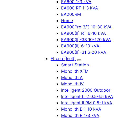
EA600 1-3 kVA
EA600 RT 1-3 kVA
EA200RM
Home
EA900Pro 3/3 10-30 kVA
EA900(II) RT 6-10 kVA
EA900(II)-33 10-120 kVA
EA900(II) 6-10 kVA
EA900(II)-31 6-20 kVA
Eltena (Inelt)
Smart Station
Monolith XFM
Monolith A
Monolith IV
Intelligent 2000 Outdoor
Intelligent LT2 0.5-1.5 kVA
Intelligent II RM 0,5-1 kVA
Monolith B 1-10 kVA
Monolith E 1-3 kVA