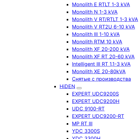
Monolith E RTLT 1-3 kVA
Monolith N 1-3 kVA
Monolith V RT/RTLT 1-3 kVA
Monolith V RT2U 6-10 kVA
Monolith III 1-10 kVA
Monolith RTM 10 kVA
Monolith XF 20-200 kVA
Monolith XF RT 20-60 kVA
Intelligent III RT 1,1-3 kVA
Monolith XE 20-80kVA
Снятые с производства
HiDEN
EXPERT UDC9200S
EXPERT UDC9200H
UDC 9100-RT
EXPERT UDC9200-RT
MP RT III
YDC 3300S
YDC 3300H