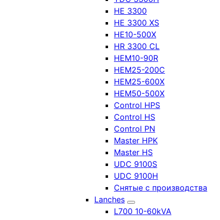
HE 3300
HE 3300 XS
HE10-500X
HR 3300 CL
HEM10-90R
HEM25-200C
HEM25-600X
HEM50-500X
Control HPS
Control HS
Control PN
Master HPK
Master HS
UDC 9100S
UDC 9100H
Снятые с производства
Lanches
L700 10-60kVA