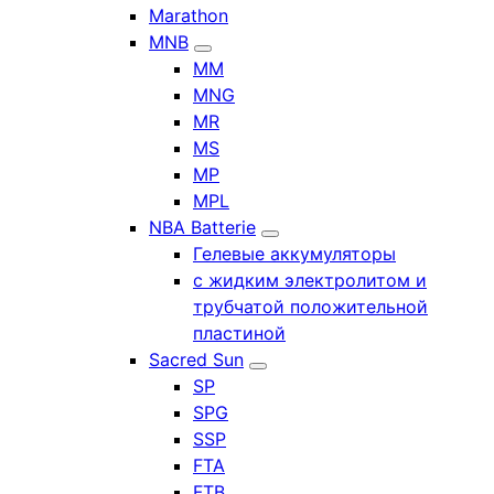
Marathon
MNB
MM
MNG
MR
MS
MP
MPL
NBA Batterie
Гелевые аккумуляторы
с жидким электролитом и
трубчатой положительной
пластиной
Sacred Sun
SP
SPG
SSP
FTA
FTB