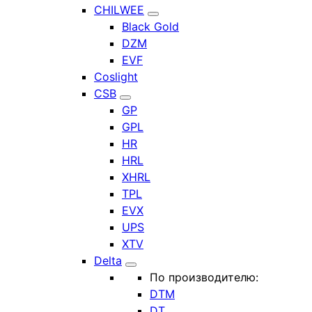
CHILWEE
Black Gold
DZM
EVF
Coslight
CSB
GP
GPL
HR
HRL
XHRL
TPL
EVX
UPS
XTV
Delta
По производителю:
DTM
DT