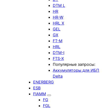
DTM L
HR
HR-W
HRL X
GEL
GX
FT-M
HRL
DTM-I
FTS-X
Популярные запросы:
Аккумуляторы для ИБП
Delta
ENERBERG
ESB
FIAMM
FG
FGL