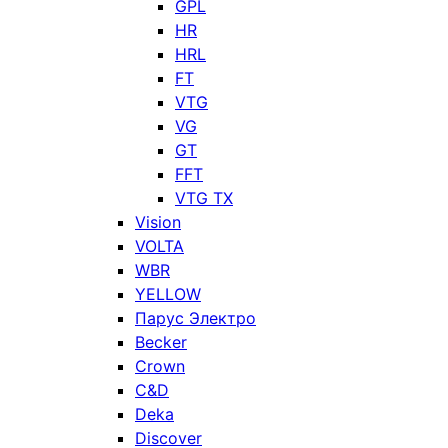
GPL
HR
HRL
FT
VTG
VG
GT
FFT
VTG TX
Vision
VOLTA
WBR
YELLOW
Парус Электро
Becker
Crown
C&D
Deka
Discover