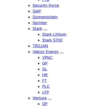
Security Force
SIAP
Sonnenschein
Sprinter
Stark
Stark Lithium
Stark S700
TROJAN
Vektor Energy
VPbC
GP
GL
HR
FT
PLC
LFP
Ventura
GP