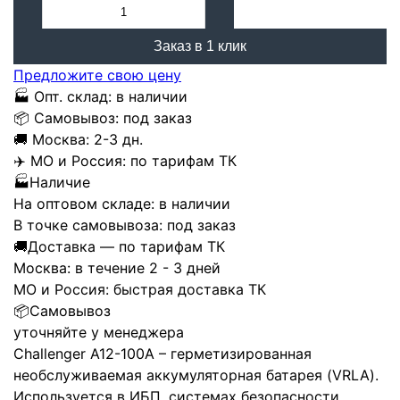
Заказ в 1 клик
Предложите свою цену
🏭
Опт. склад:
в наличии
📦
Самовывоз:
под заказ
🚚
Москва:
2-3 дн.
✈️
МО и Россия:
по тарифам ТК
🏭
Наличие
На оптовом складе:
в наличии
В точке самовывоза:
под заказ
🚚
Доставка — по тарифам ТК
Москва:
в течение 2 - 3 дней
МО и Россия:
быстрая доставка ТК
📦
Самовывоз
уточняйте у менеджера
Challenger A12-100A – герметизированная
необслуживаемая аккумуляторная батарея (VRLA).
Используется в ИБП, системах безопасности,