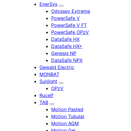
EnerSys
Odyssey Extreme
PowerSafe V
PowerSafe V FT
PowerSafe OPzV
DataSafe HX
DataSafe HX+
Genesis NP
DataSafe NPX
Gewald Electric
MONBAT
Sunlight
OPzV
Rucelf
TAB
Motion Pasted
Motion Tubular
Motion AGM
Motion Gel