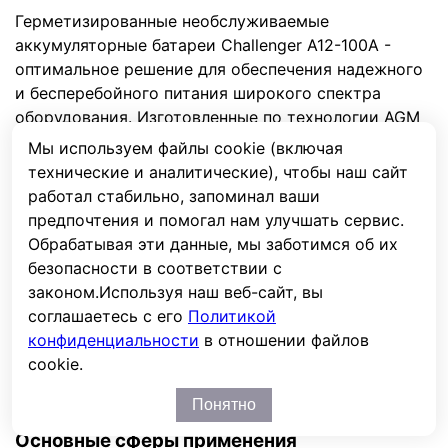
Герметизированные необслуживаемые
аккумуляторные батареи Challenger A12-100A -
оптимальное решение для обеспечения надежного
и бесперебойного питания широкого спектра
оборудования. Изготовленные по технологии AGM
(Absorbent Glass Mat), эти аккумуляторы не
Мы используем файлы cookie (включая
требуют обслуживания на протяжении всего срока
технические и аналитические), чтобы наш сайт
службы и полностью исключают утечку
работал стабильно, запоминал ваши
электролита.
предпочтения и помогал нам улучшать сервис.
Обрабатывая эти данные, мы заботимся об их
Аккумуляторы выполнены в прочном негорючем
безопасности в соответствии с
корпусе из ABS пластика, что повышает
законом.
Используя наш веб-сайт, вы
безопасность их эксплуатации. Благодаря
соглашаетесь с его
Политикой
пониженному саморазряду, эти батареи
конфиденциальности
в отношении файлов
длительное время сохраняют заряд и готовы к
cookie.
использованию даже после продолжительного
хранения.
Понятно
Основные сферы применения