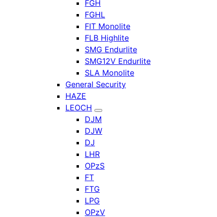
FGH
FGHL
FIT Monolite
FLB Highlite
SMG Endurlite
SMG12V Endurlite
SLA Monolite
General Security
HAZE
LEOCH
DJM
DJW
DJ
LHR
OPzS
FT
FTG
LPG
OPzV