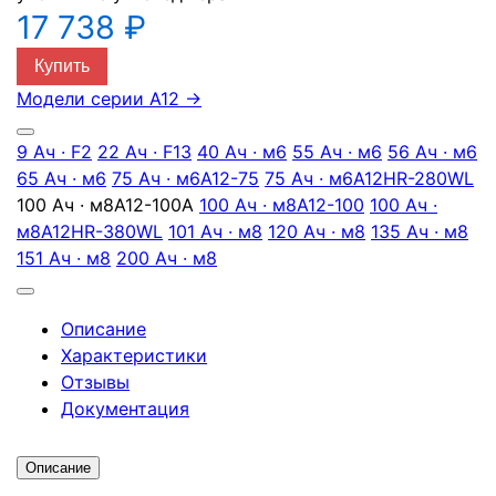
17 738 ₽
Купить
Модели серии A12
→
9 Ач · F2
22 Ач · F13
40 Ач · м6
55 Ач · м6
56 Ач · м6
65 Ач · м6
75 Ач · м6
A12-75
75 Ач · м6
A12HR-280WL
100 Ач · м8
A12-100A
100 Ач · м8
A12-100
100 Ач ·
м8
A12HR-380WL
101 Ач · м8
120 Ач · м8
135 Ач · м8
151 Ач · м8
200 Ач · м8
Описание
Характеристики
Отзывы
Документация
Описание