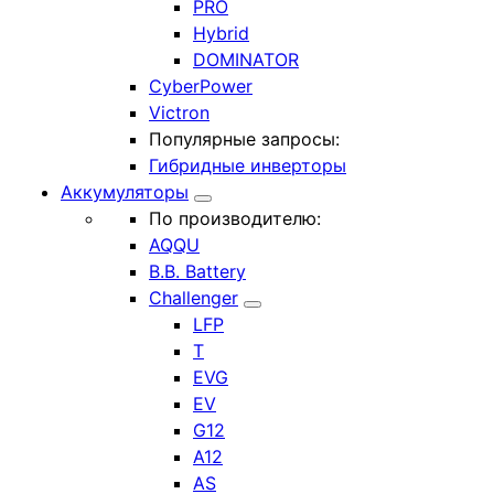
PRO
Hybrid
DOMINATOR
CyberPower
Victron
Популярные запросы:
Гибридные инверторы
Аккумуляторы
По производителю:
AQQU
B.B. Battery
Challenger
LFP
T
EVG
EV
G12
A12
AS