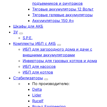
подъемников и ричтраков
Тяговые аккумуляторы 12 Вольт
Тяговые гелевые аккумуляторы
Аккумуляторы 150 Ач
Шкафы для АКБ
ЗУ
S.P.E.
Комплекты ИБП с АКБ
ИБП для загородного дома и дачи с
внешними аккумуляторами
Инверторы для газовых котлов и дома
ИБП для насосов
ИБП для котлов
Стабилизаторы
По производителю:
Delta
Lider
Rucelf
Вольт Engineering