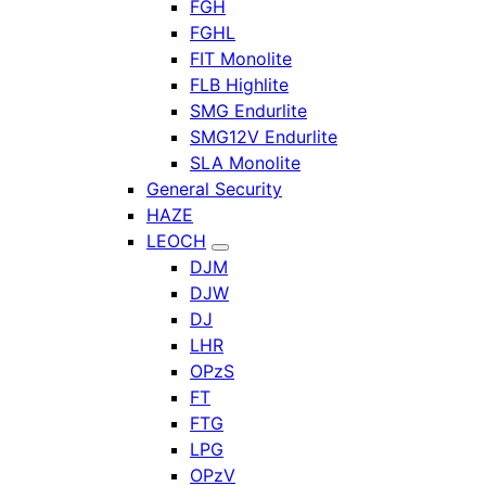
FGH
FGHL
FIT Monolite
FLB Highlite
SMG Endurlite
SMG12V Endurlite
SLA Monolite
General Security
HAZE
LEOCH
DJM
DJW
DJ
LHR
OPzS
FT
FTG
LPG
OPzV