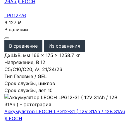
26Ач )
LEOCH
LPG12-26
6 127
₽
В наличии
В сравнение
Из сравнения
ДхШхВ, мм
166 × 175 × 125
8.7 кг
Напряжение, В
12
С5/С10/С20, Ач
21
/
24
/
26
Тип
Гелевые / GEL
Срок службы, циклов
Срок службы, лет
10
Аккумулятор LEOCH LPG12-31 ( 12V 31Ah / 12В 31Ач
)
LEOCH