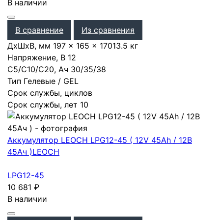
В наличии
В сравнение
Из сравнения
ДхШхВ, мм
197 × 165 × 170
13.5 кг
Напряжение, В
12
С5/С10/С20, Ач
30
/
35
/
38
Тип
Гелевые / GEL
Срок службы, циклов
Срок службы, лет
10
Аккумулятор LEOCH LPG12-45 ( 12V 45Ah / 12В
45Ач )
LEOCH
LPG12-45
10 681
₽
В наличии