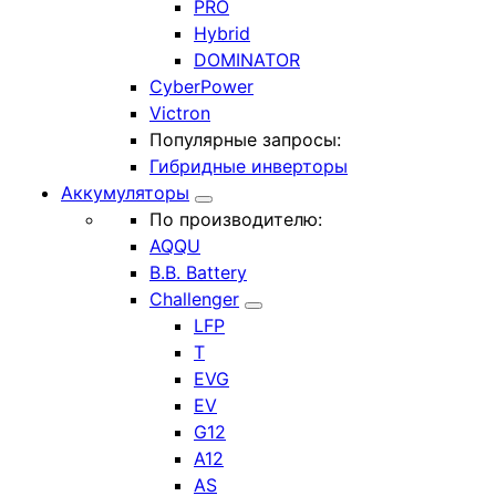
PRO
Hybrid
DOMINATOR
CyberPower
Victron
Популярные запросы:
Гибридные инверторы
Аккумуляторы
По производителю:
AQQU
B.B. Battery
Challenger
LFP
T
EVG
EV
G12
A12
AS