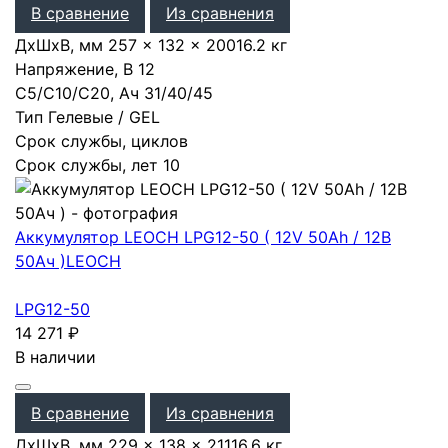
В сравнение
Из сравнения
ДхШхВ, мм
257 × 132 × 200
16.2 кг
Напряжение, В
12
С5/С10/С20, Ач
31
/
40
/
45
Тип
Гелевые / GEL
Срок службы, циклов
Срок службы, лет
10
Аккумулятор LEOCH LPG12-50 ( 12V 50Ah / 12В
50Ач )
LEOCH
LPG12-50
14 271
₽
В наличии
В сравнение
Из сравнения
ДхШхВ, мм
229 × 138 × 211
16.6 кг