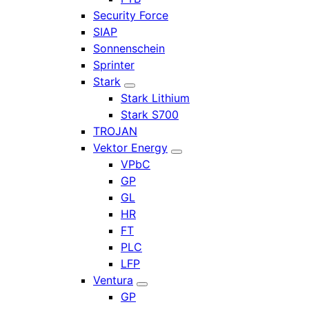
Security Force
SIAP
Sonnenschein
Sprinter
Stark
Stark Lithium
Stark S700
TROJAN
Vektor Energy
VPbC
GP
GL
HR
FT
PLC
LFP
Ventura
GP