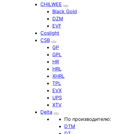
CHILWEE
Black Gold
DZM
EVF
Coslight
CSB
GP
GPL
HR
HRL
XHRL
TPL
EVX
UPS
XTV
Delta
По производителю:
DTM
DT