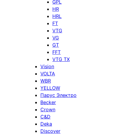
GPL
HR
HRL
FT
VTG
VG
GT
FFT
VTG TX
Vision
VOLTA
WBR
YELLOW
Парус Электро
Becker
Crown
C&D
Deka
Discover