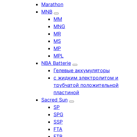
Marathon
MNB
MM
MNG
MR
MS
MP
MPL
NBA Batterie
Гелевые аккумуляторы
с жидким электролитом и
трубчатой положительной
пластиной
Sacred Sun
SP
SPG
SSP
FTA
FTB