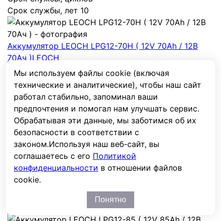
Срок службы, лет
10
Аккумулятор LEOCH LPG12-70H ( 12V 70Ah / 12В
70Ач )
LEOCH
Мы используем файлы cookie (включая
LPG12-70H
технические и аналитические), чтобы наш сайт
19 524
₽
работал стабильно, запоминал ваши
В наличии
предпочтения и помогал нам улучшать сервис.
Обрабатывая эти данные, мы заботимся об их
безопасности в соответствии с
В сравнение
Из сравнения
законом.
Используя наш веб-сайт, вы
ДхШхВ, мм
259 × 168 × 214
23 кг
соглашаетесь с его
Политикой
Напряжение, В
12
конфиденциальности
в отношении файлов
С5/С10/С20, Ач
56
/
65
/
70
cookie.
Тип
Гелевые / GEL
Срок службы, циклов
Понятно
Срок службы, лет
10