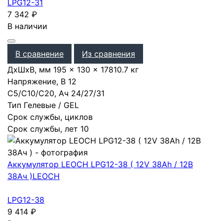
LPG12-31
7 342
₽
В наличии
В сравнение
Из сравнения
ДхШхВ, мм
195 × 130 × 178
10.7 кг
Напряжение, В
12
С5/С10/С20, Ач
24
/
27
/
31
Тип
Гелевые / GEL
Срок службы, циклов
Срок службы, лет
10
Аккумулятор LEOCH LPG12-38 ( 12V 38Ah / 12В
38Ач )
LEOCH
LPG12-38
9 414
₽