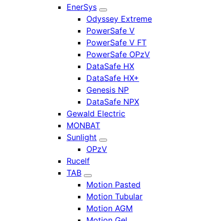
EnerSys
Odyssey Extreme
PowerSafe V
PowerSafe V FT
PowerSafe OPzV
DataSafe HX
DataSafe HX+
Genesis NP
DataSafe NPX
Gewald Electric
MONBAT
Sunlight
OPzV
Rucelf
TAB
Motion Pasted
Motion Tubular
Motion AGM
Motion Gel