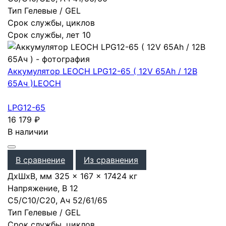
Тип
Гелевые / GEL
Срок службы, циклов
Срок службы, лет
10
Аккумулятор LEOCH LPG12-65 ( 12V 65Ah / 12В
65Ач )
LEOCH
LPG12-65
16 179
₽
В наличии
В сравнение
Из сравнения
ДхШхВ, мм
325 × 167 × 174
24 кг
Напряжение, В
12
С5/С10/С20, Ач
52
/
61
/
65
Тип
Гелевые / GEL
Срок службы, циклов