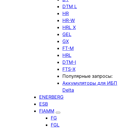
DTM L
HR
HR-W
HRL X
GEL
GX
FT-M
HRL
DTM-I
FTS-X
Популярные запросы:
Аккумуляторы для ИБП
Delta
ENERBERG
ESB
FIAMM
FG
FGL