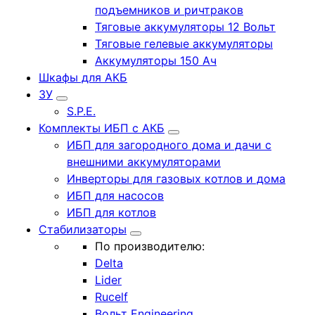
подъемников и ричтраков
Тяговые аккумуляторы 12 Вольт
Тяговые гелевые аккумуляторы
Аккумуляторы 150 Ач
Шкафы для АКБ
ЗУ
S.P.E.
Комплекты ИБП с АКБ
ИБП для загородного дома и дачи с
внешними аккумуляторами
Инверторы для газовых котлов и дома
ИБП для насосов
ИБП для котлов
Стабилизаторы
По производителю:
Delta
Lider
Rucelf
Вольт Engineering