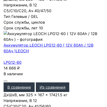
Напряжение, В
12
С5/С10/С20, Ач
40
/
47
/
50
Тип
Гелевые / GEL
Срок службы, циклов
Срок службы, лет
10
Аккумулятор LEOCH LPG12-60 ( 12V 60Ah / 12В
60Ач )
LEOCH
LPG12-60
14 666
₽
В наличии
В сравнение
Из сравнения
ДхШхВ, мм
325 × 167 × 174
21.5 кг
Напряжение, В
12
С5/С10/С20, Ач
41
/
56
/
60