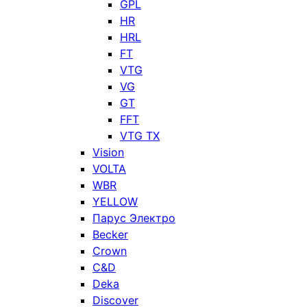
GPL
HR
HRL
FT
VTG
VG
GT
FFT
VTG TX
Vision
VOLTA
WBR
YELLOW
Парус Электро
Becker
Crown
C&D
Deka
Discover