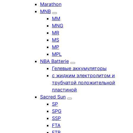
Marathon
MNB
MM
MNG
MR
MS
MP
MPL
NBA Batterie
Гелевые аккумуляторы
с жидким электролитом и
трубчатой положительной
пластиной
Sacred Sun
SP
SPG
SSP
FTA
FTB