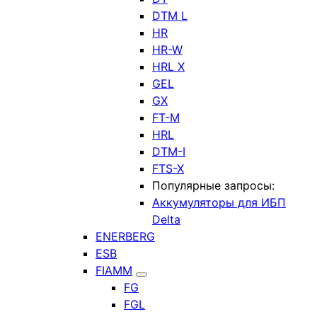
DTM L
HR
HR-W
HRL X
GEL
GX
FT-M
HRL
DTM-I
FTS-X
Популярные запросы:
Аккумуляторы для ИБП
Delta
ENERBERG
ESB
FIAMM
FG
FGL