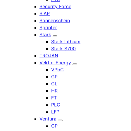
Security Force
SIAP
Sonnenschein
Sprinter
Stark
Stark Lithium
Stark S700
TROJAN
Vektor Energy
VPbC
GP
GL
HR
FT
PLC
LFP
Ventura
GP