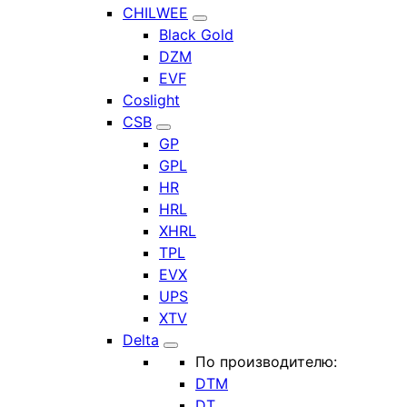
CHILWEE
Black Gold
DZM
EVF
Coslight
CSB
GP
GPL
HR
HRL
XHRL
TPL
EVX
UPS
XTV
Delta
По производителю:
DTM
DT