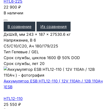
HTL6-225
22 900
₽
В наличии
В сравнение
Из сравнения
ДхШхВ, мм
243 × 187 × 275
30.6 кг
Напряжение, В
6
С5/С10/С20, Ач
180
/
179
/
225
Тип
Гелевые / GEL
Срок службы, циклов
1600 @ 50% DOD
Срок службы, лет
20
Аккумулятор ESB HTL12-110 ( 12V 110Ah / 12В 110Ач
)
ESB
HTL12-110
25 550
₽