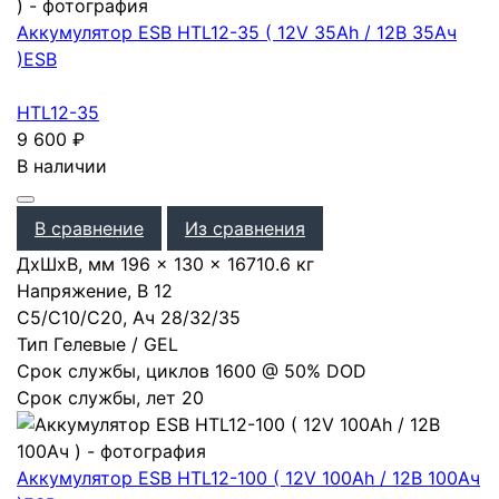
Аккумулятор ESB HTL12-35 ( 12V 35Ah / 12В 35Ач
)
ESB
HTL12-35
9 600
₽
В наличии
В сравнение
Из сравнения
ДхШхВ, мм
196 × 130 × 167
10.6 кг
Напряжение, В
12
С5/С10/С20, Ач
28
/
32
/
35
Тип
Гелевые / GEL
Срок службы, циклов
1600 @ 50% DOD
Срок службы, лет
20
Аккумулятор ESB HTL12-100 ( 12V 100Ah / 12В 100Ач