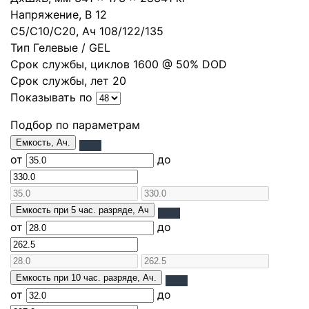
Напряжение, В
12
С5/С10/С20, Ач
108
/
122
/
135
Тип
Гелевые / GEL
Срок службы, циклов
1600 @ 50% DOD
Срок службы, лет
20
Показывать по
Подбор по параметрам
Емкость, Ач.
от
до
Емкость при 5 час. разряде, Ач
от
до
Емкость при 10 час. разряде, Ач.
от
до