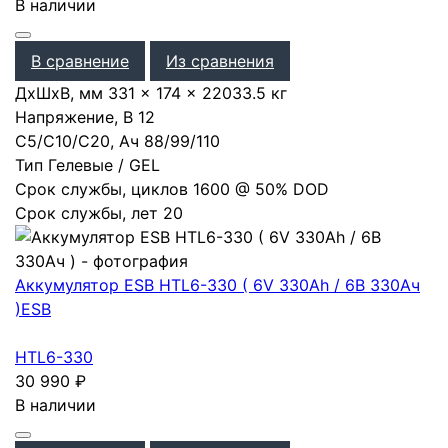
В наличии
В сравнение
Из сравнения
ДхШхВ, мм
331 × 174 × 220
33.5 кг
Напряжение, В
12
С5/С10/С20, Ач
88
/
99
/
110
Тип
Гелевые / GEL
Срок службы, циклов
1600 @ 50% DOD
Срок службы, лет
20
Аккумулятор ESB HTL6-330 ( 6V 330Ah / 6В 330Ач
)
ESB
HTL6-330
30 990
₽
В наличии