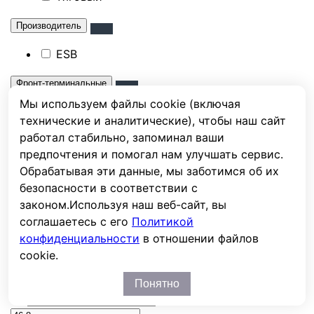
Производитель
ESB
Фронт-терминальные
Мы используем файлы cookie (включая
Нет
технические и аналитические), чтобы наш сайт
работал стабильно, запоминал ваши
Длина, мм (+-5%)
предпочтения и помогал нам улучшать сервис.
Обрабатывая эти данные, мы заботимся об их
Ширина, мм (+-5%)
безопасности в соответствии с
законом.
Используя наш веб-сайт, вы
Высота, мм (+-5%)
соглашаетесь с его
Политикой
конфиденциальности
в отношении файлов
Высота с клеммами, мм (+-5%)
cookie.
Вес, кг.
Понятно
от
до