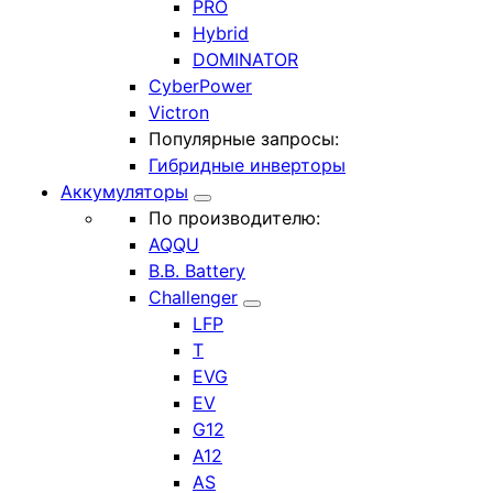
PRO
Hybrid
DOMINATOR
CyberPower
Victron
Популярные запросы:
Гибридные инверторы
Аккумуляторы
По производителю:
AQQU
B.B. Battery
Challenger
LFP
T
EVG
EV
G12
A12
AS