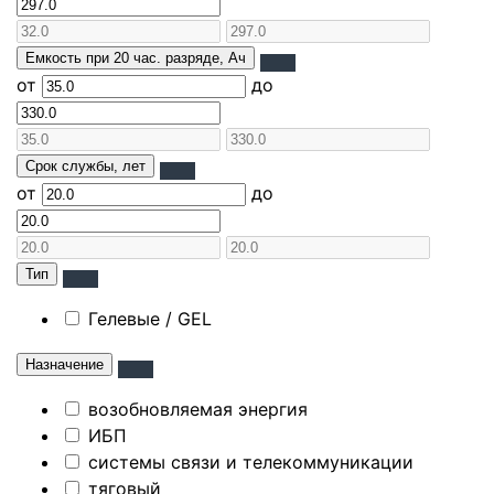
Емкость при 20 час. разряде, Ач
от
до
Срок службы, лет
от
до
Тип
Гелевые / GEL
Назначение
возобновляемая энергия
ИБП
системы связи и телекоммуникации
тяговый