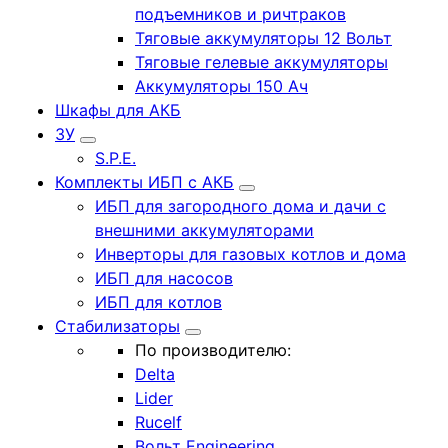
подъемников и ричтраков
Тяговые аккумуляторы 12 Вольт
Тяговые гелевые аккумуляторы
Аккумуляторы 150 Ач
Шкафы для АКБ
ЗУ
S.P.E.
Комплекты ИБП с АКБ
ИБП для загородного дома и дачи с
внешними аккумуляторами
Инверторы для газовых котлов и дома
ИБП для насосов
ИБП для котлов
Стабилизаторы
По производителю:
Delta
Lider
Rucelf
Вольт Engineering