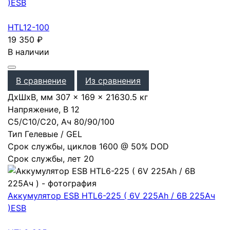
)
ESB
HTL12-100
19 350
₽
В наличии
В сравнение
Из сравнения
ДхШхВ, мм
307 × 169 × 216
30.5 кг
Напряжение, В
12
С5/С10/С20, Ач
80
/
90
/
100
Тип
Гелевые / GEL
Срок службы, циклов
1600 @ 50% DOD
Срок службы, лет
20
Аккумулятор ESB HTL6-225 ( 6V 225Ah / 6В 225Ач
)
ESB