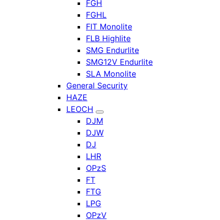
FGH
FGHL
FIT Monolite
FLB Highlite
SMG Endurlite
SMG12V Endurlite
SLA Monolite
General Security
HAZE
LEOCH
DJM
DJW
DJ
LHR
OPzS
FT
FTG
LPG
OPzV