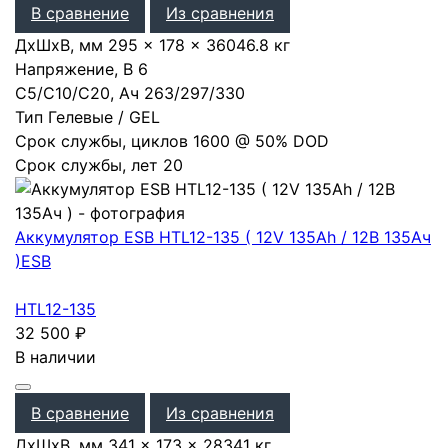
В сравнение
Из сравнения
ДхШхВ, мм
295 × 178 × 360
46.8 кг
Напряжение, В
6
С5/С10/С20, Ач
263
/
297
/
330
Тип
Гелевые / GEL
Срок службы, циклов
1600 @ 50% DOD
Срок службы, лет
20
Аккумулятор ESB HTL12-135 ( 12V 135Ah / 12В 135Ач
)
ESB
HTL12-135
32 500
₽
В наличии
В сравнение
Из сравнения
ДхШхВ, мм
341 × 173 × 283
41 кг