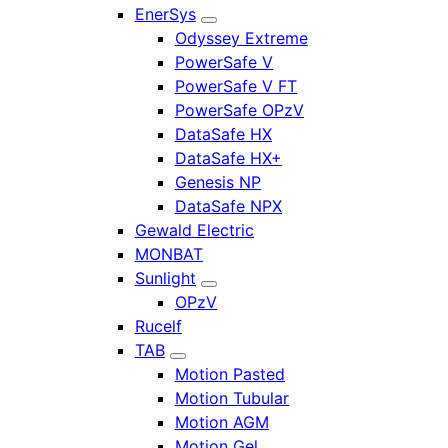
EnerSys
Odyssey Extreme
PowerSafe V
PowerSafe V FT
PowerSafe OPzV
DataSafe HX
DataSafe HX+
Genesis NP
DataSafe NPX
Gewald Electric
MONBAT
Sunlight
OPzV
Rucelf
TAB
Motion Pasted
Motion Tubular
Motion AGM
Motion Gel