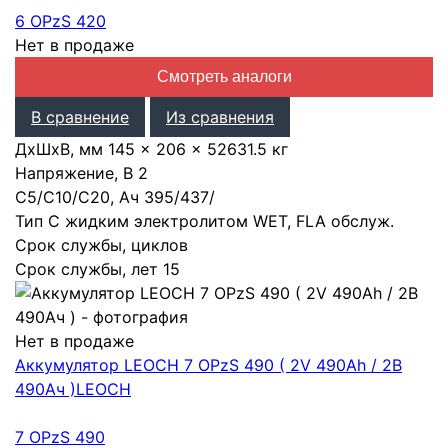
6 OPzS 420
Нет в продаже
Смотреть аналоги
В сравнение
Из сравнения
ДхШхВ, мм
145 × 206 × 526
31.5 кг
Напряжение, В
2
С5/С10/С20, Ач
395
/
437
/
Тип
С жидким электролитом WET, FLA обслуж.
Срок службы, циклов
Срок службы, лет
15
Нет в продаже
Аккумулятор LEOCH 7 OPzS 490 ( 2V 490Ah / 2В
490Ач )
LEOCH
7 OPzS 490