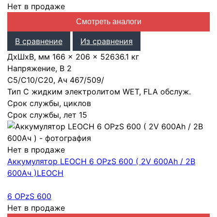
Нет в продаже
Смотреть аналоги
В сравнение
Из сравнения
ДхШхВ, мм
166 × 206 × 526
36.1 кг
Напряжение, В
2
С5/С10/С20, Ач
467
/
509
/
Тип
С жидким электролитом WET, FLA обслуж.
Срок службы, циклов
Срок службы, лет
15
Нет в продаже
Аккумулятор LEOCH 6 OPzS 600 ( 2V 600Ah / 2В
600Ач )
LEOCH
6 OPzS 600
Нет в продаже