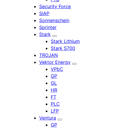
Security Force
SIAP
Sonnenschein
Sprinter
Stark
Stark Lithium
Stark S700
TROJAN
Vektor Energy
VPbC
GP
GL
HR
FT
PLC
LFP
Ventura
GP