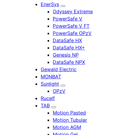
EnerSys
Odyssey Extreme
PowerSafe V
PowerSafe V FT
PowerSafe OPzV
DataSafe HX
DataSafe HX+
Genesis NP
DataSafe NPX
Gewald Electric
MONBAT
Sunlight
OPzV
Rucelf
TAB
Motion Pasted
Motion Tubular
Motion AGM
Motion Gel