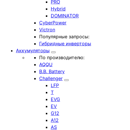
PRO
Hybrid
DOMINATOR
CyberPower
Victron
Популярные запросы:
Гибридные инверторы
Аккумуляторы
По производителю:
AQQU
B.B. Battery
Challenger
LFP
T
EVG
EV
G12
A12
AS