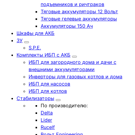
подъемников и ричтраков
Тяговые аккумуляторы 12 Вольт
Тяговые гелевые аккумуляторы
Аккумуляторы 150 Ач
Шкафы для АКБ
ЗУ
S.P.E.
Комплекты ИБП с АКБ
ИБП для загородного дома и дачи с
внешними аккумуляторами
Инверторы для газовых котлов и дома
ИБП для насосов
ИБП для котлов
Стабилизаторы
По производителю:
Delta
Lider
Rucelf
Вольт Engineering