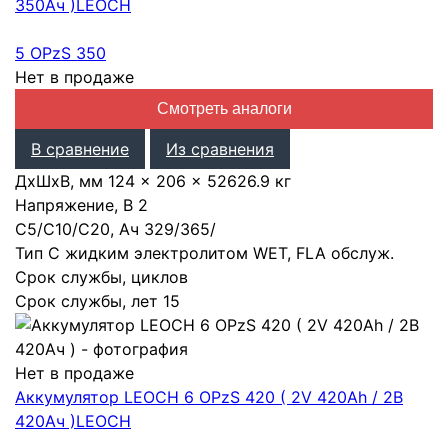
350Ач )
LEOCH
5 OPzS 350
Нет в продаже
Смотреть аналоги
В сравнение
Из сравнения
ДхШхВ, мм
124 × 206 × 526
26.9 кг
Напряжение, В
2
С5/С10/С20, Ач
329
/
365
/
Тип
С жидким электролитом WET, FLA обслуж.
Срок службы, циклов
Срок службы, лет
15
Нет в продаже
Аккумулятор LEOCH 6 OPzS 420 ( 2V 420Ah / 2В
420Ач )
LEOCH