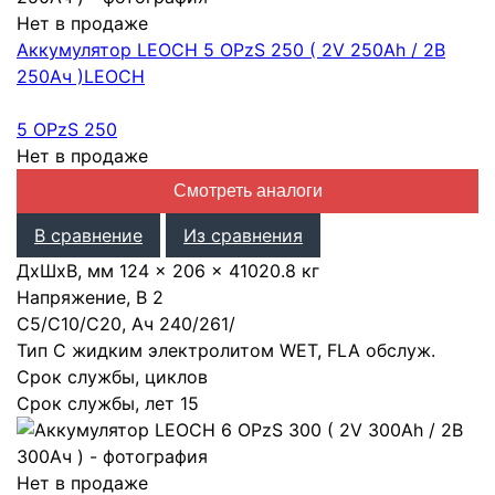
Нет в продаже
Аккумулятор LEOCH 5 OPzS 250 ( 2V 250Ah / 2В
250Ач )
LEOCH
5 OPzS 250
Нет в продаже
Смотреть аналоги
В сравнение
Из сравнения
ДхШхВ, мм
124 × 206 × 410
20.8 кг
Напряжение, В
2
С5/С10/С20, Ач
240
/
261
/
Тип
С жидким электролитом WET, FLA обслуж.
Срок службы, циклов
Срок службы, лет
15
Нет в продаже