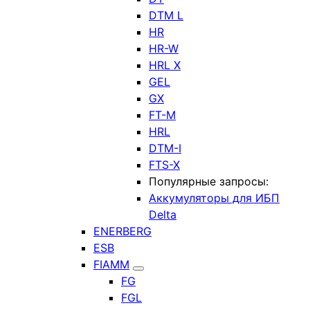
DTM L
HR
HR-W
HRL X
GEL
GX
FT-M
HRL
DTM-I
FTS-X
Популярные запросы:
Аккумуляторы для ИБП
Delta
ENERBERG
ESB
FIAMM
FG
FGL