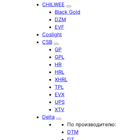
CHILWEE
Black Gold
DZM
EVF
Coslight
CSB
GP
GPL
HR
HRL
XHRL
TPL
EVX
UPS
XTV
Delta
По производителю:
DTM
DT