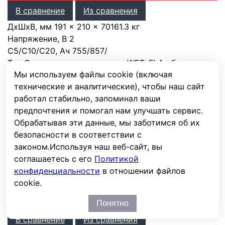
В сравнение
Из сравнения
ДхШхВ, мм
191 × 210 × 701
61.3 кг
Напряжение, В
2
С5/С10/С20, Ач
755
/
857
/
Тип
С жидким электролитом WET, FLA обслуж.
Мы используем файлы cookie (включая
Срок службы, циклов
технические и аналитические), чтобы наш сайт
Срок службы, лет
15
работал стабильно, запоминал ваши
предпочтения и помогал нам улучшать сервис.
Обрабатывая эти данные, мы заботимся об их
Нет в продаже
безопасности в соответствии с
Аккумулятор LEOCH 10 OPzS 1000 ( 2V 1000Ah / 2В
законом.
Используя наш веб-сайт, вы
1000Ач )
LEOCH
соглашаетесь с его
Политикой
конфиденциальности
в отношении файлов
10 OPzS 1000
cookie.
Нет в продаже
Смотреть аналоги
Понятно
В сравнение
Из сравнения