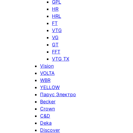
GPL
HR
HRL
FT
VTG
VG
GT
FFT
VTG TX
Vision
VOLTA
WBR
YELLOW
Парус Электро
Becker
Crown
C&D
Deka
Discover