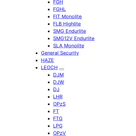
FGH
FGHL
FIT Monolite
FLB Highlite
SMG Endurlite
SMG12V Endurlite
SLA Monolite
General Security
HAZE
LEOCH
DJM
DJW
DJ
LHR
OPzS
FT
FTG
LPG
OPzV