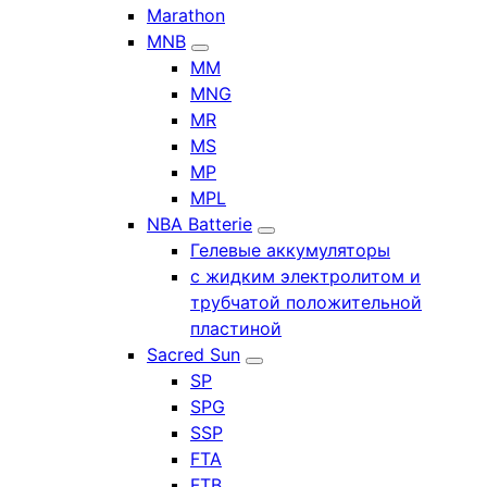
Marathon
MNB
MM
MNG
MR
MS
MP
MPL
NBA Batterie
Гелевые аккумуляторы
с жидким электролитом и
трубчатой положительной
пластиной
Sacred Sun
SP
SPG
SSP
FTA
FTB