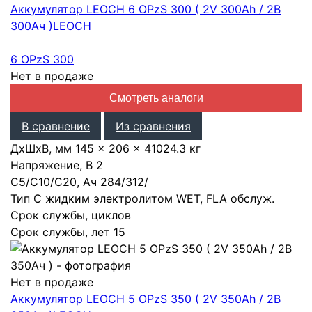
Аккумулятор LEOCH 6 OPzS 300 ( 2V 300Ah / 2В
300Ач )
LEOCH
6 OPzS 300
Нет в продаже
Смотреть аналоги
В сравнение
Из сравнения
ДхШхВ, мм
145 × 206 × 410
24.3 кг
Напряжение, В
2
С5/С10/С20, Ач
284
/
312
/
Тип
С жидким электролитом WET, FLA обслуж.
Срок службы, циклов
Срок службы, лет
15
Нет в продаже
Аккумулятор LEOCH 5 OPzS 350 ( 2V 350Ah / 2В