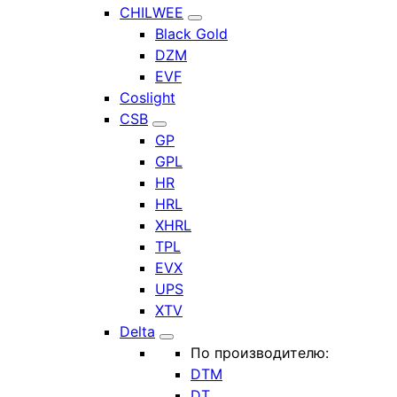
CHILWEE
Black Gold
DZM
EVF
Coslight
CSB
GP
GPL
HR
HRL
XHRL
TPL
EVX
UPS
XTV
Delta
По производителю:
DTM
DT