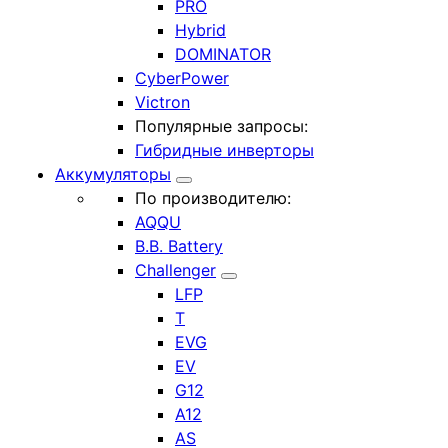
PRO
Hybrid
DOMINATOR
CyberPower
Victron
Популярные запросы:
Гибридные инверторы
Аккумуляторы
По производителю:
AQQU
B.B. Battery
Challenger
LFP
T
EVG
EV
G12
A12
AS