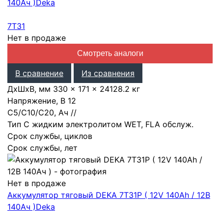
140Ач )
Deka
7T31
Нет в продаже
Смотреть аналоги
В сравнение
Из сравнения
ДхШхВ, мм
330 × 171 × 241
28.2 кг
Напряжение, В
12
С5/С10/С20, Ач
/
/
Тип
С жидким электролитом WET, FLA обслуж.
Срок службы, циклов
Срок службы, лет
Нет в продаже
Аккумулятор тяговый DEKA 7T31P ( 12V 140Ah / 12В
140Ач )
Deka