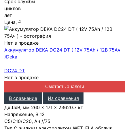
Срок службы
циклов
лет
Цена, ₽
Нет в продаже
Аккумулятор DEKA DC24 DT ( 12V 75Ah / 12В 75Ач
)
Deka
DC24 DT
Нет в продаже
Смотреть аналоги
В сравнение
Из сравнения
ДхШхВ, мм
260 × 171 × 236
20.7 кг
Напряжение, В
12
С5/С10/С20, Ач
/
/
75
Тип
С жидким электролитом WET, FLA обслуж.