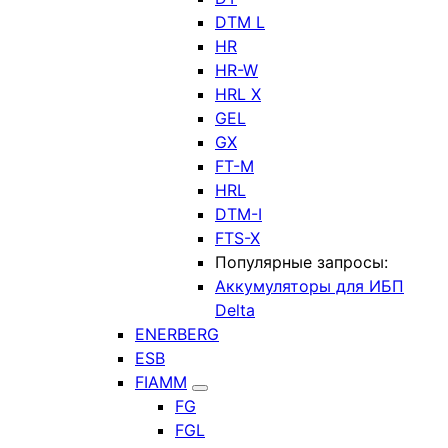
DTM L
HR
HR-W
HRL X
GEL
GX
FT-M
HRL
DTM-I
FTS-X
Популярные запросы:
Аккумуляторы для ИБП
Delta
ENERBERG
ESB
FIAMM
FG
FGL