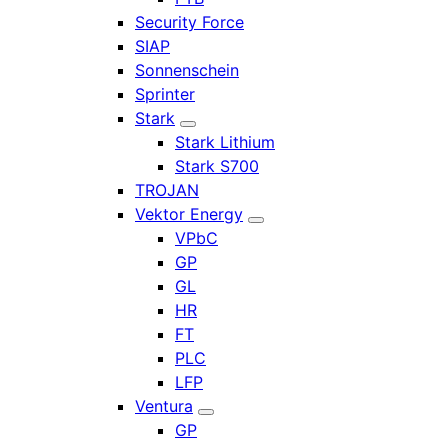
Security Force
SIAP
Sonnenschein
Sprinter
Stark
Stark Lithium
Stark S700
TROJAN
Vektor Energy
VPbC
GP
GL
HR
FT
PLC
LFP
Ventura
GP