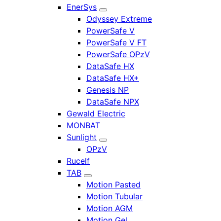
EnerSys
Odyssey Extreme
PowerSafe V
PowerSafe V FT
PowerSafe OPzV
DataSafe HX
DataSafe HX+
Genesis NP
DataSafe NPX
Gewald Electric
MONBAT
Sunlight
OPzV
Rucelf
TAB
Motion Pasted
Motion Tubular
Motion AGM
Motion Gel