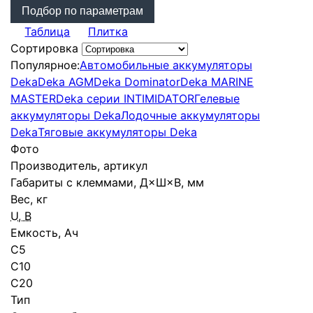
Подбор по параметрам
Таблица
Плитка
Сортировка
Популярное:
Автомобильные аккумуляторы
Deka
Deka AGM
Deka Dominator
Deka MARINE
MASTER
Deka серии INTIMIDATOR
Гелевые
аккумуляторы Deka
Лодочные аккумуляторы
Deka
Тяговые аккумуляторы Deka
Фото
Производитель, артикул
Габариты с клеммами, Д×Ш×В, мм
Вес, кг
U, В
Емкость, Ач
С5
C10
C20
Тип