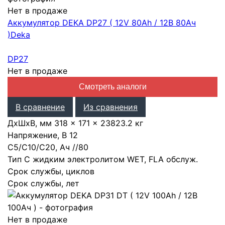
Нет в продаже
Аккумулятор DEKA DP27 ( 12V 80Ah / 12В 80Ач
)
Deka
DP27
Нет в продаже
Смотреть аналоги
В сравнение
Из сравнения
ДхШхВ, мм
318 × 171 × 238
23.2 кг
Напряжение, В
12
С5/С10/С20, Ач
/
/
80
Тип
С жидким электролитом WET, FLA обслуж.
Срок службы, циклов
Срок службы, лет
Нет в продаже