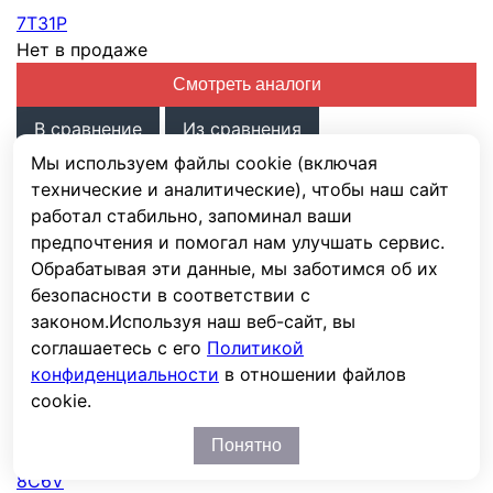
7T31P
Нет в продаже
Смотреть аналоги
В сравнение
Из сравнения
Мы используем файлы cookie (включая
ДхШхВ, мм
330 × 171 × 241
28.2 кг
технические и аналитические), чтобы наш сайт
Напряжение, В
12
работал стабильно, запоминал ваши
С5/С10/С20, Ач
/
/
предпочтения и помогал нам улучшать сервис.
Тип
С жидким электролитом WET, FLA обслуж.
Обрабатывая эти данные, мы заботимся об их
Срок службы, циклов
безопасности в соответствии с
Срок службы, лет
законом.
Используя наш веб-сайт, вы
соглашаетесь с его
Политикой
конфиденциальности
в отношении файлов
Нет в продаже
cookie.
Аккумулятор тяговый DEKA 8C6V ( 6V 270Ah / 6В
270Ач )
Deka
Понятно
8C6V