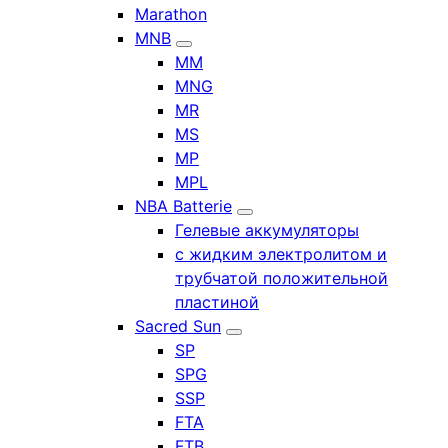
Marathon
MNB
MM
MNG
MR
MS
MP
MPL
NBA Batterie
Гелевые аккумуляторы
с жидким электролитом и
трубчатой положительной
пластиной
Sacred Sun
SP
SPG
SSP
FTA
FTB