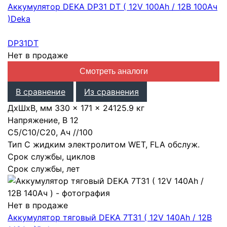
Аккумулятор DEKA DP31 DT ( 12V 100Ah / 12В 100Ач
)
Deka
DP31DT
Нет в продаже
Смотреть аналоги
В сравнение
Из сравнения
ДхШхВ, мм
330 × 171 × 241
25.9 кг
Напряжение, В
12
С5/С10/С20, Ач
/
/
100
Тип
С жидким электролитом WET, FLA обслуж.
Срок службы, циклов
Срок службы, лет
Нет в продаже
Аккумулятор тяговый DEKA 7T31 ( 12V 140Ah / 12В