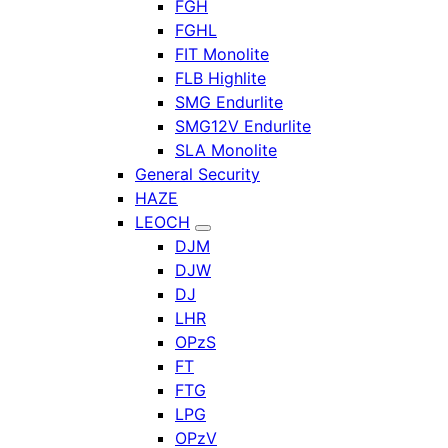
FGH
FGHL
FIT Monolite
FLB Highlite
SMG Endurlite
SMG12V Endurlite
SLA Monolite
General Security
HAZE
LEOCH
DJM
DJW
DJ
LHR
OPzS
FT
FTG
LPG
OPzV