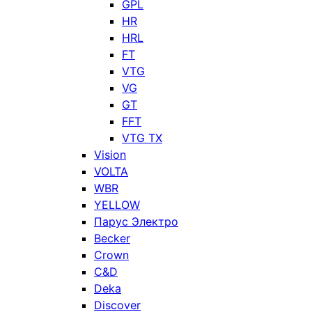
GPL
HR
HRL
FT
VTG
VG
GT
FFT
VTG TX
Vision
VOLTA
WBR
YELLOW
Парус Электро
Becker
Crown
C&D
Deka
Discover