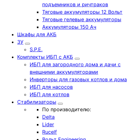
подъемников и ричтраков
Тяговые аккумуляторы 12 Вольт
Тяговые гелевые аккумуляторы
Аккумуляторы 150 Ач
Шкафы для АКБ
ЗУ
S.P.E.
Комплекты ИБП с АКБ
ИБП для загородного дома и дачи с
внешними аккумуляторами
Инверторы для газовых котлов и дома
ИБП для насосов
ИБП для котлов
Стабилизаторы
По производителю:
Delta
Lider
Rucelf
Вольт Engineering