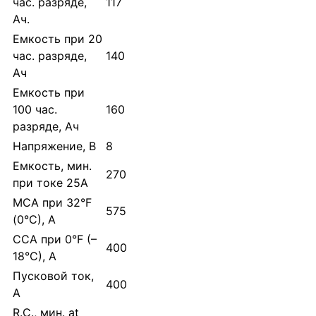
час. разряде,
117
Ач.
Емкость при 20
час. разряде,
140
Ач
Емкость при
100 час.
160
разряде, Ач
Напряжение, В
8
Емкость, мин.
270
при токе 25А
MCA при 32°F
575
(0°C), А
CCA при 0°F (–
400
18°C), A
Пусковой ток,
400
А
R.C., мин. at