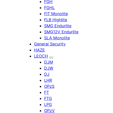
FGH
FGHL
FIT Monolite
FLB Highlite
SMG Endurlite
SMG12V Endurlite
SLA Monolite
General Security
HAZE
LEOCH
DJM
DJW
DJ
LHR
OPzS
FT
FTG
LPG
OPzV