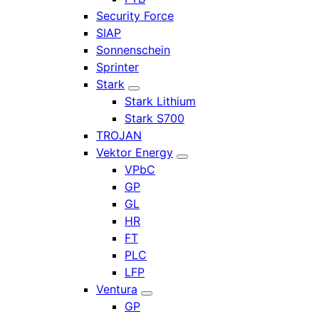
Security Force
SIAP
Sonnenschein
Sprinter
Stark
Stark Lithium
Stark S700
TROJAN
Vektor Energy
VPbC
GP
GL
HR
FT
PLC
LFP
Ventura
GP