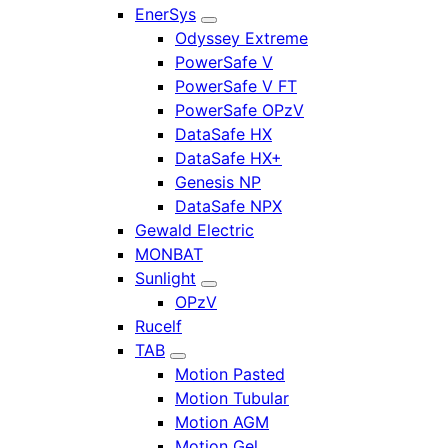
EnerSys
Odyssey Extreme
PowerSafe V
PowerSafe V FT
PowerSafe OPzV
DataSafe HX
DataSafe HX+
Genesis NP
DataSafe NPX
Gewald Electric
MONBAT
Sunlight
OPzV
Rucelf
TAB
Motion Pasted
Motion Tubular
Motion AGM
Motion Gel