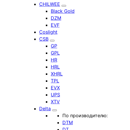
CHILWEE
Black Gold
DZM
EVF
Coslight
CSB
GP
GPL
HR
HRL
XHRL
TPL
EVX
UPS
XTV
Delta
По производителю:
DTM
DT