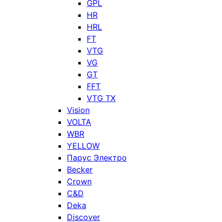
GPL
HR
HRL
FT
VTG
VG
GT
FFT
VTG TX
Vision
VOLTA
WBR
YELLOW
Парус Электро
Becker
Crown
C&D
Deka
Discover