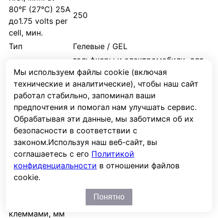
80°F (27°C) 25A
250
до1.75 volts per
cell, мин.
Тип
Гелевые / GEL
гольфкары и электромобили, для
автодома, ИБП, лодочные /
Мы используем файлы cookie (включая
Назначение
MARINE, поломоечные машины,
технические и аналитические), чтобы наш сайт
стартерный, тяговый
работал стабильно, запоминал ваши
предпочтения и помогал нам улучшать сервис.
Комментарий
DOMINATOR
Обрабатывая эти данные, мы заботимся об их
Фронт-
Нет
безопасности в соответствии с
терминальные
законом.
Используя наш веб-сайт, вы
BCI Group No.
GC8
соглашаетесь с его
Политикой
Длина, мм
260
конфиденциальности
в отношении файлов
Ширина, мм
181
cookie.
Высота, мм
276
Понятно
Высота с
276
клеммами, мм