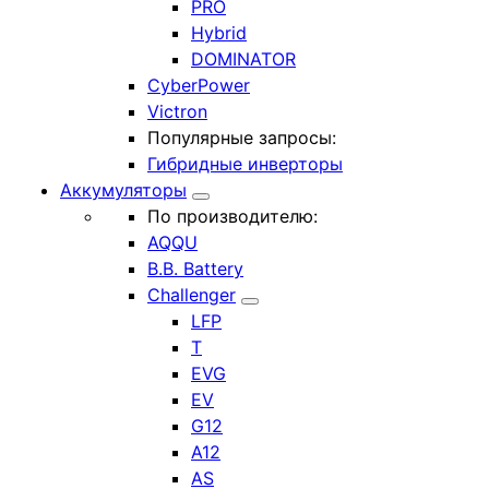
PRO
Hybrid
DOMINATOR
CyberPower
Victron
Популярные запросы:
Гибридные инверторы
Аккумуляторы
По производителю:
AQQU
B.B. Battery
Challenger
LFP
T
EVG
EV
G12
A12
AS