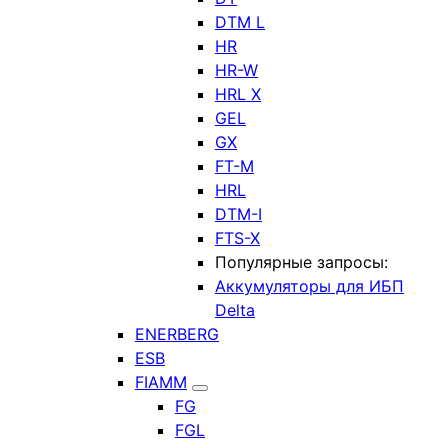
DTM L
HR
HR-W
HRL X
GEL
GX
FT-M
HRL
DTM-I
FTS-X
Популярные запросы:
Аккумуляторы для ИБП
Delta
ENERBERG
ESB
FIAMM
FG
FGL