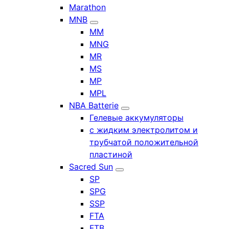
Marathon
MNB
MM
MNG
MR
MS
MP
MPL
NBA Batterie
Гелевые аккумуляторы
с жидким электролитом и
трубчатой положительной
пластиной
Sacred Sun
SP
SPG
SSP
FTA
FTB