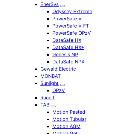
EnerSys
Odyssey Extreme
PowerSafe V
PowerSafe V FT
PowerSafe OPzV
DataSafe HX
DataSafe HX+
Genesis NP
DataSafe NPX
Gewald Electric
MONBAT
Sunlight
OPzV
Rucelf
TAB
Motion Pasted
Motion Tubular
Motion AGM
Motion Gel