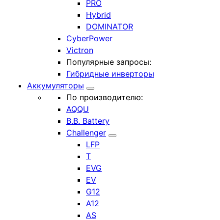
PRO
Hybrid
DOMINATOR
CyberPower
Victron
Популярные запросы:
Гибридные инверторы
Аккумуляторы
По производителю:
AQQU
B.B. Battery
Challenger
LFP
T
EVG
EV
G12
A12
AS