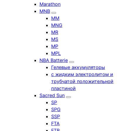
Marathon
MNB
MM
MNG
MR
MS
MP
MPL
NBA Batterie
Гелевые аккумуляторы
с жидким электролитом и
трубчатой положительной
пластиной
Sacred Sun
SP
SPG
SSP
FTA
FTB