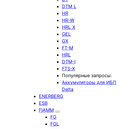
DTM L
HR
HR-W
HRL X
GEL
GX
FT-M
HRL
DTM-I
FTS-X
Популярные запросы:
Аккумуляторы для ИБП
Delta
ENERBERG
ESB
FIAMM
FG
FGL