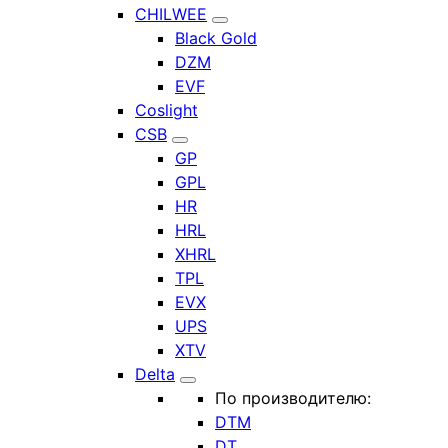
CHILWEE
Black Gold
DZM
EVF
Coslight
CSB
GP
GPL
HR
HRL
XHRL
TPL
EVX
UPS
XTV
Delta
По производителю:
DTM
DT