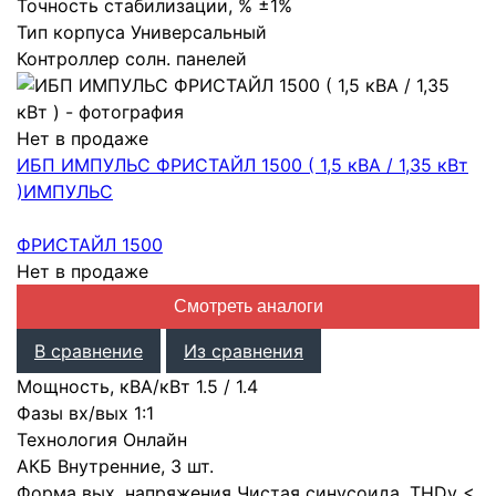
Точность стабилизации, %
±1%
Тип корпуса
Универсальный
Контроллер солн. панелей
Нет в продаже
ИБП ИМПУЛЬС ФРИСТАЙЛ 1500 ( 1,5 кВА / 1,35 кВт
)
ИМПУЛЬС
ФРИСТАЙЛ 1500
Нет в продаже
Смотреть аналоги
В сравнение
Из сравнения
Мощность, кВА/кВт
1.5
/
1.4
Фазы вх/вых
1:1
Технология
Онлайн
АКБ
Внутренние
,
3 шт.
Форма вых. напряжения
Чистая синусоида
,
THDv <