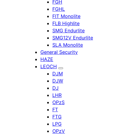
FGH
FGHL
FIT Monolite
FLB Highlite
SMG Endurlite
SMG12V Endurlite
SLA Monolite
General Security
HAZE
LEOCH
DJM
DJW
DJ
LHR
OPzS
FT
FTG
LPG
OPzV