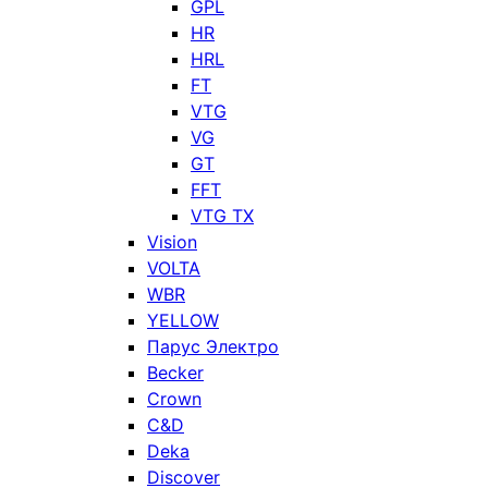
GPL
HR
HRL
FT
VTG
VG
GT
FFT
VTG TX
Vision
VOLTA
WBR
YELLOW
Парус Электро
Becker
Crown
C&D
Deka
Discover