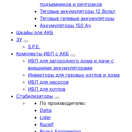
подъемников и ричтраков
Тяговые аккумуляторы 12 Вольт
Тяговые гелевые аккумуляторы
Аккумуляторы 150 Ач
Шкафы для АКБ
ЗУ
S.P.E.
Комплекты ИБП с АКБ
ИБП для загородного дома и дачи с
внешними аккумуляторами
Инверторы для газовых котлов и дома
ИБП для насосов
ИБП для котлов
Стабилизаторы
По производителю:
Delta
Lider
Rucelf
Вольт Engineering