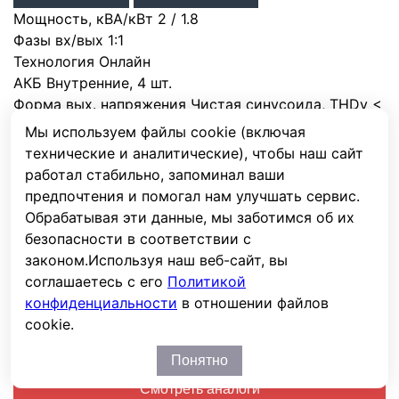
Мощность, кВА/кВт
2
/
1.8
Фазы вх/вых
1:1
Технология
Онлайн
АКБ
Внутренние
,
4 шт.
Форма вых. напряжения
Чистая синусоида
,
THDv <
6%
Мы используем файлы cookie (включая
Точность стабилизации, %
±1%
технические и аналитические), чтобы наш сайт
Тип корпуса
Универсальный
работал стабильно, запоминал ваши
Контроллер солн. панелей
предпочтения и помогал нам улучшать сервис.
Обрабатывая эти данные, мы заботимся об их
безопасности в соответствии с
Нет в продаже
законом.
Используя наш веб-сайт, вы
ИБП ИМПУЛЬС ФРИСТАЙЛ 3000 ( 3 кВА / 2,7 кВт
соглашаетесь с его
Политикой
)
ИМПУЛЬС
конфиденциальности
в отношении файлов
cookie.
ФРИСТАЙЛ 3000
Нет в продаже
Понятно
Смотреть аналоги