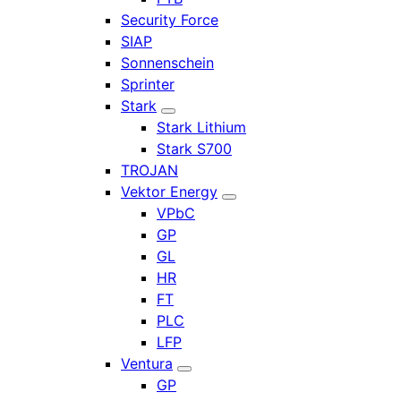
Security Force
SIAP
Sonnenschein
Sprinter
Stark
Stark Lithium
Stark S700
TROJAN
Vektor Energy
VPbC
GP
GL
HR
FT
PLC
LFP
Ventura
GP