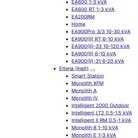
EA600 1-3 kVA
EA600 RT 1-3 kVA
EA200RM
Home
EA900Pro 3/3 10-30 kVA
EA900(II) RT 6-10 kVA
EA900(II)-33 10-120 kVA
EA900(II) 6-10 kVA
EA900(II)-31 6-20 kVA
Eltena (Inelt)
Smart Station
Monolith XFM
Monolith A
Monolith IV
Intelligent 2000 Outdoor
Intelligent LT2 0.5-1.5 kVA
Intelligent II RM 0,5-1 kVA
Monolith B 1-10 kVA
Monolith E 1-3 kVA