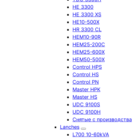
HE 3300
HE 3300 XS
HE10-500X
HR 3300 CL
HEM10-90R
HEM25-200C
HEM25-600X
HEM50-500X
Control HPS
Control HS
Control PN
Master HPK
Master HS
UDC 9100S
UDC 9100H
Снятые с производства
Lanches
L700 10-60kVA