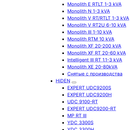
Monolith E RTLT 1-3 kVA
Monolith N 1-3 kVA
Monolith V RT/RTLT 1-3 kVA
Monolith V RT2U 6-10 kVA
Monolith III 1-10 kVA
Monolith RTM 10 kVA
Monolith XF 20-200 kVA
Monolith XF RT 20-60 kVA
Intelligent III RT 1,1-3 kVA
Monolith XE 20-80kVA
Снятые с производства
HiDEN
EXPERT UDC9200S
EXPERT UDC9200H
UDC 9100-RT
EXPERT UDC9200-RT
MP RT III
YDC 3300S
YDC 3300H