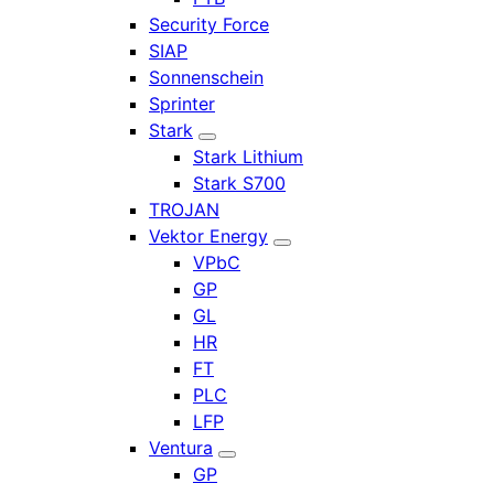
Security Force
SIAP
Sonnenschein
Sprinter
Stark
Stark Lithium
Stark S700
TROJAN
Vektor Energy
VPbC
GP
GL
HR
FT
PLC
LFP
Ventura
GP