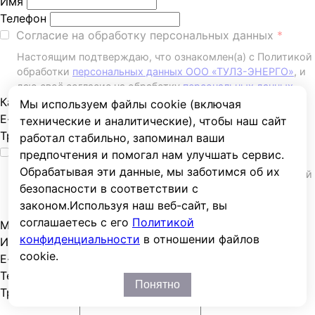
Имя
Телефон
Согласие на обработку персональных данных
Настоящим подтверждаю, что ознакомлен(а) с Политикой
обработки
персональных данных ООО «ТУЛЗ-ЭНЕРГО»
, и
даю своё согласие на обработку
персональных данных
.
Каталог
Мы используем файлы cookie (включая
E-mail или телефон
технические и аналитические), чтобы наш сайт
Требуемая цена
работал стабильно, запоминал ваши
Согласие на обработку персональных данных
предпочтения и помогал нам улучшать сервис.
Обрабатывая эти данные, мы заботимся об их
Настоящим подтверждаю, что ознакомлен(а) с Политикой
безопасности в соответствии с
обработки
персональных данных ООО «ТУЛЗ-ЭНЕРГО»
, и
даю своё согласие на обработку
персональных данных
.
законом.
Используя наш веб-сайт, вы
соглашаетесь с его
Политикой
Мы ответим Вам через несколько минут
конфиденциальности
в отношении файлов
Имя
cookie.
E-mail
Телефон
Понятно
Требуемое количество