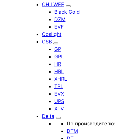
CHILWEE
Black Gold
DZM
EVF
Coslight
CSB
GP
GPL
HR
HRL
XHRL
TPL
EVX
UPS
XTV
Delta
По производителю:
DTM
DT