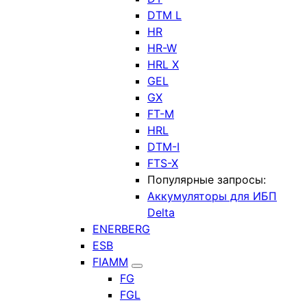
DTM L
HR
HR-W
HRL X
GEL
GX
FT-M
HRL
DTM-I
FTS-X
Популярные запросы:
Аккумуляторы для ИБП
Delta
ENERBERG
ESB
FIAMM
FG
FGL