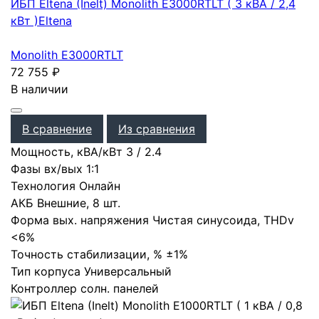
ИБП Eltena (Inelt) Monolith E3000RTLT ( 3 кВА / 2,4
кВт )
Eltena
Monolith E3000RTLT
72 755
₽
В наличии
В сравнение
Из сравнения
Мощность, кВА/кВт
3
/
2.4
Фазы вх/вых
1:1
Технология
Онлайн
АКБ
Внешние
,
8 шт.
Форма вых. напряжения
Чистая синусоида
,
THDv
<6%
Точность стабилизации, %
±1%
Тип корпуса
Универсальный
Контроллер солн. панелей