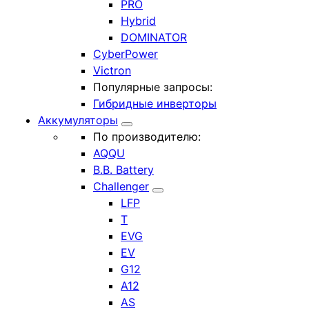
PRO
Hybrid
DOMINATOR
CyberPower
Victron
Популярные запросы:
Гибридные инверторы
Аккумуляторы
По производителю:
AQQU
B.B. Battery
Challenger
LFP
T
EVG
EV
G12
A12
AS