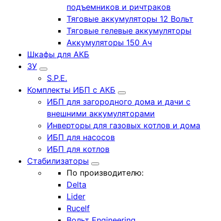
подъемников и ричтраков
Тяговые аккумуляторы 12 Вольт
Тяговые гелевые аккумуляторы
Аккумуляторы 150 Ач
Шкафы для АКБ
ЗУ
S.P.E.
Комплекты ИБП с АКБ
ИБП для загородного дома и дачи с
внешними аккумуляторами
Инверторы для газовых котлов и дома
ИБП для насосов
ИБП для котлов
Стабилизаторы
По производителю:
Delta
Lider
Rucelf
Вольт Engineering