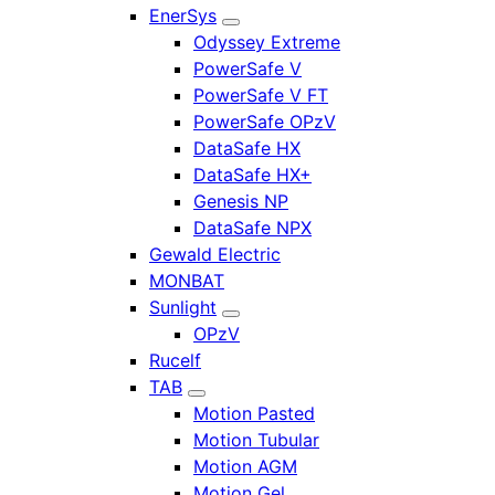
EnerSys
Odyssey Extreme
PowerSafe V
PowerSafe V FT
PowerSafe OPzV
DataSafe HX
DataSafe HX+
Genesis NP
DataSafe NPX
Gewald Electric
MONBAT
Sunlight
OPzV
Rucelf
TAB
Motion Pasted
Motion Tubular
Motion AGM
Motion Gel