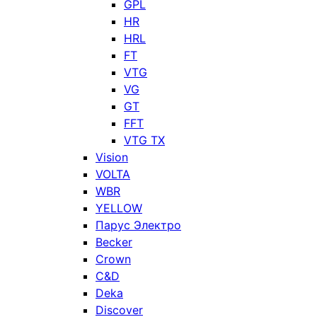
GPL
HR
HRL
FT
VTG
VG
GT
FFT
VTG TX
Vision
VOLTA
WBR
YELLOW
Парус Электро
Becker
Crown
C&D
Deka
Discover