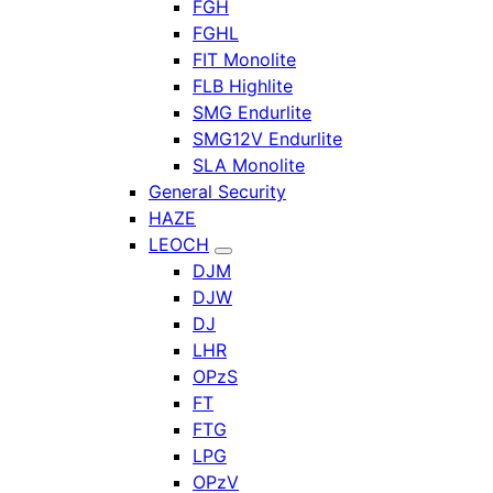
FGH
FGHL
FIT Monolite
FLB Highlite
SMG Endurlite
SMG12V Endurlite
SLA Monolite
General Security
HAZE
LEOCH
DJM
DJW
DJ
LHR
OPzS
FT
FTG
LPG
OPzV