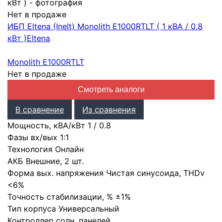
Нет в продаже
ИБП Eltena (Inelt) Monolith E1000RTLT ( 1 кВА / 0,8
кВт )
Eltena
Monolith E1000RTLT
Нет в продаже
Смотреть аналоги
В сравнение
Из сравнения
Мощность, кВА/кВт
1
/
0.8
Фазы вх/вых
1:1
Технология
Онлайн
АКБ
Внешние
,
2 шт.
Форма вых. напряжения
Чистая синусоида
,
THDv
<6%
Точность стабилизации, %
±1%
Тип корпуса
Универсальный
Контроллер солн. панелей