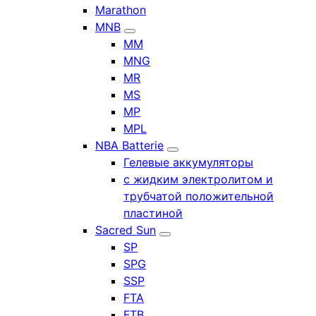
Marathon
MNB
MM
MNG
MR
MS
MP
MPL
NBA Batterie
Гелевые аккумуляторы
с жидким электролитом и
трубчатой положительной
пластиной
Sacred Sun
SP
SPG
SSP
FTA
FTB