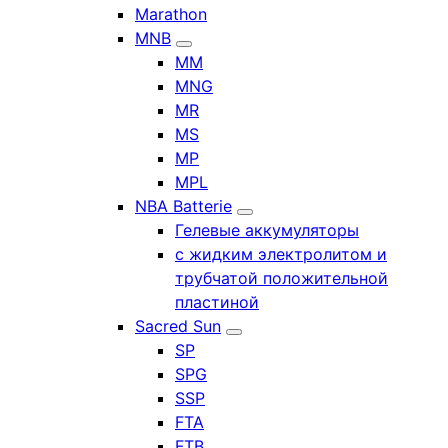
Marathon
MNB
MM
MNG
MR
MS
MP
MPL
NBA Batterie
Гелевые аккумуляторы
с жидким электролитом и
трубчатой положительной
пластиной
Sacred Sun
SP
SPG
SSP
FTA
FTB