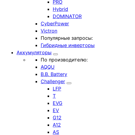
PRO
Hybrid
DOMINATOR
CyberPower
Victron
Популярные запросы:
Гибридные инверторы
Аккумуляторы
По производителю:
AQQU
B.B. Battery
Challenger
LFP
T
EVG
EV
G12
A12
AS