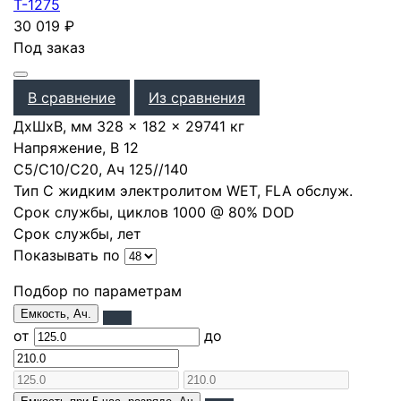
T-1275
30 019
₽
Под заказ
В сравнение
Из сравнения
ДхШхВ, мм
328 × 182 × 297
41 кг
Напряжение, В
12
С5/С10/С20, Ач
125
/
/
140
Тип
С жидким электролитом WET, FLA обслуж.
Срок службы, циклов
1000 @ 80% DOD
Срок службы, лет
Показывать по
Подбор по параметрам
Емкость, Ач.
от
до