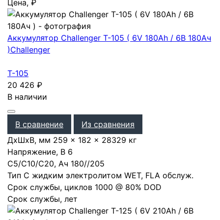
Цена, ₽
Аккумулятор Challenger T-105 ( 6V 180Ah / 6В 180Ач
)
Challenger
T-105
20 426
₽
В наличии
В сравнение
Из сравнения
ДхШхВ, мм
259 × 182 × 283
29 кг
Напряжение, В
6
С5/С10/С20, Ач
180
/
/
205
Тип
С жидким электролитом WET, FLA обслуж.
Срок службы, циклов
1000 @ 80% DOD
Срок службы, лет