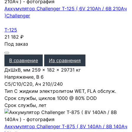
Аккумулятор Challenger T-125 ( 6V 210Ah / 6В 210Ач
)
Challenger
T-125
21 182
₽
Под заказ
В сравнение
Из сравнения
ДхШхВ, мм
259 × 182 × 297
31 кг
Напряжение, В
6
С5/С10/С20, Ач
210
/
/
240
Тип
С жидким электролитом WET, FLA обслуж.
Срок службы, циклов
1000 @ 80% DOD
Срок службы, лет
Аккумулятор Challenger T-875 ( 8V 140Ah / 8В 140Ач