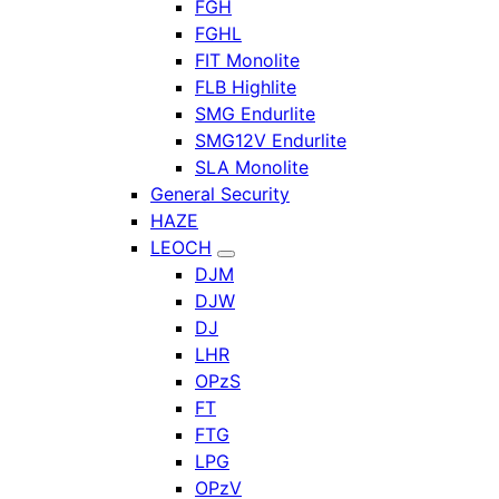
FGH
FGHL
FIT Monolite
FLB Highlite
SMG Endurlite
SMG12V Endurlite
SLA Monolite
General Security
HAZE
LEOCH
DJM
DJW
DJ
LHR
OPzS
FT
FTG
LPG
OPzV