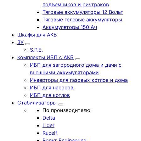
подъемников и ричтраков
Тяговые аккумуляторы 12 Вольт
Тяговые гелевые аккумуляторы
Аккумуляторы 150 Ач
Шкафы для АКБ
ЗУ
S.P.E.
Комплекты ИБП с АКБ
ИБП для загородного дома и дачи с
внешними аккумуляторами
Инверторы для газовых котлов и дома
ИБП для насосов
ИБП для котлов
Стабилизаторы
По производителю:
Delta
Lider
Rucelf
Вольт Engineering