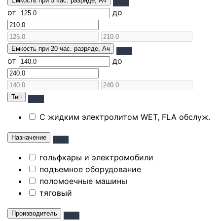
Емкость при 5 час. разряде, Ач
от
до
Емкость при 20 час. разряде, Ач
от
до
Тип
С жидким электролитом WET, FLA обслуж.
Назначение
гольфкары и электромобили
подъемное оборудование
поломоечные машины
тяговый
Производитель