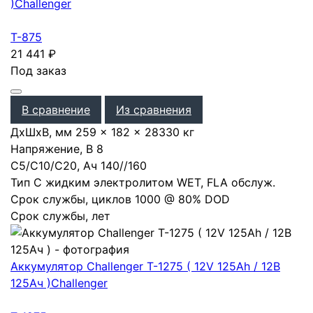
)
Challenger
T-875
21 441
₽
Под заказ
В сравнение
Из сравнения
ДхШхВ, мм
259 × 182 × 283
30 кг
Напряжение, В
8
С5/С10/С20, Ач
140
/
/
160
Тип
С жидким электролитом WET, FLA обслуж.
Срок службы, циклов
1000 @ 80% DOD
Срок службы, лет
Аккумулятор Challenger T-1275 ( 12V 125Ah / 12В
125Ач )
Challenger