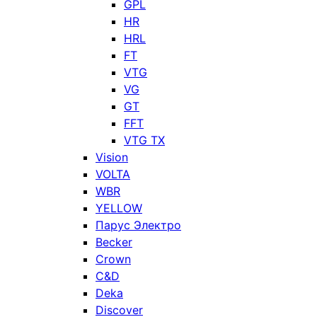
GPL
HR
HRL
FT
VTG
VG
GT
FFT
VTG TX
Vision
VOLTA
WBR
YELLOW
Парус Электро
Becker
Crown
C&D
Deka
Discover