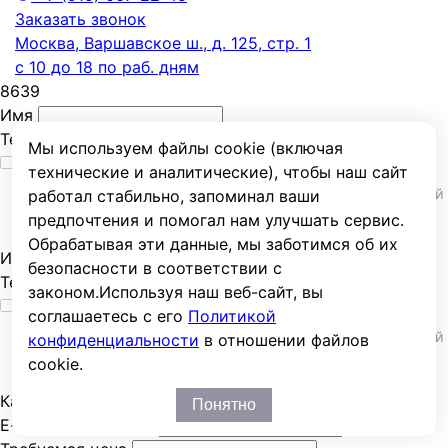
Заказать звонок
Москва, Варшавское ш., д. 125, стр. 1
с 10 до 18 по раб. дням
8639
Имя
Телефон
Мы используем файлы cookie (включая
Согласие на обработку персональных данных
технические и аналитические), чтобы наш сайт
Настоящим подтверждаю, что ознакомлен(а) с Политикой
работал стабильно, запоминал ваши
обработки
персональных данных ООО «ТУЛЗ-ЭНЕРГО»
, и
предпочтения и помогал нам улучшать сервис.
даю своё согласие на обработку
персональных данных
.
Обрабатывая эти данные, мы заботимся об их
Имя
безопасности в соответствии с
Телефон
законом.
Используя наш веб-сайт, вы
Согласие на обработку персональных данных
соглашаетесь с его
Политикой
Настоящим подтверждаю, что ознакомлен(а) с Политикой
конфиденциальности
в отношении файлов
обработки
персональных данных ООО «ТУЛЗ-ЭНЕРГО»
, и
cookie.
даю своё согласие на обработку
персональных данных
.
Каталог
Понятно
E-mail или телефон