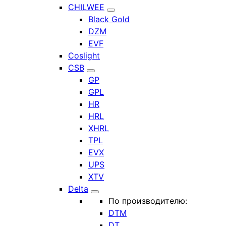
CHILWEE
Black Gold
DZM
EVF
Coslight
CSB
GP
GPL
HR
HRL
XHRL
TPL
EVX
UPS
XTV
Delta
По производителю:
DTM
DT