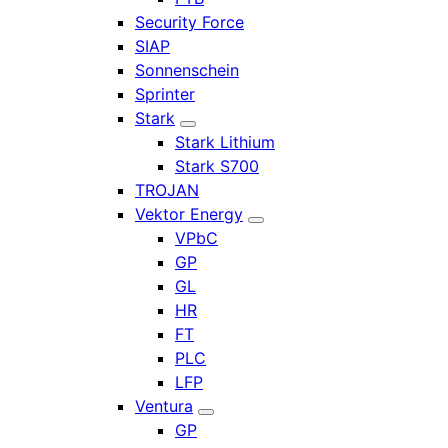
Security Force
SIAP
Sonnenschein
Sprinter
Stark
Stark Lithium
Stark S700
TROJAN
Vektor Energy
VPbC
GP
GL
HR
FT
PLC
LFP
Ventura
GP