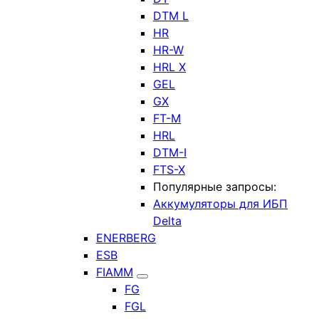
DTM L
HR
HR-W
HRL X
GEL
GX
FT-M
HRL
DTM-I
FTS-X
Популярные запросы:
Аккумуляторы для ИБП
Delta
ENERBERG
ESB
FIAMM
FG
FGL