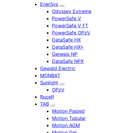
EnerSys
Odyssey Extreme
PowerSafe V
PowerSafe V FT
PowerSafe OPzV
DataSafe HX
DataSafe HX+
Genesis NP
DataSafe NPX
Gewald Electric
MONBAT
Sunlight
OPzV
Rucelf
TAB
Motion Pasted
Motion Tubular
Motion AGM
Motion Gel