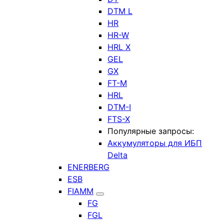
DTM L
HR
HR-W
HRL X
GEL
GX
FT-M
HRL
DTM-I
FTS-X
Популярные запросы:
Аккумуляторы для ИБП
Delta
ENERBERG
ESB
FIAMM
FG
FGL