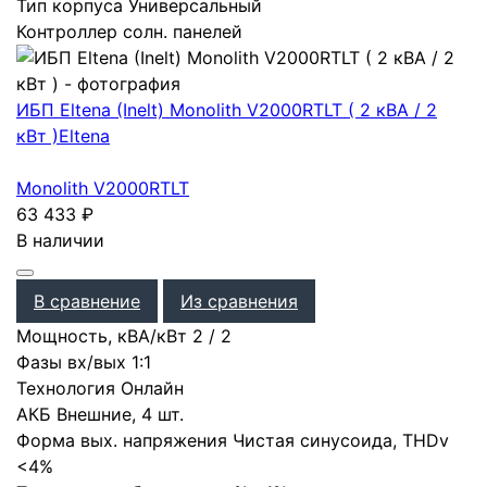
Тип корпуса
Универсальный
Контроллер солн. панелей
ИБП Eltena (Inelt) Monolith V2000RTLT ( 2 кВА / 2
кВт )
Eltena
Monolith V2000RTLT
63 433
₽
В наличии
В сравнение
Из сравнения
Мощность, кВА/кВт
2
/
2
Фазы вх/вых
1:1
Технология
Онлайн
АКБ
Внешние
,
4 шт.
Форма вых. напряжения
Чистая синусоида
,
THDv
<4%