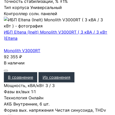
Точность стабилизации, %
±1%
Тип корпуса
Универсальный
Контроллер солн. панелей
ИБП Eltena (Inelt) Monolith V3000RT ( 3 кВА / 3 кВт
)
Eltena
Monolith V3000RT
92 355
₽
В наличии
В сравнение
Из сравнения
Мощность, кВА/кВт
3
/
3
Фазы вх/вых
1:1
Технология
Онлайн
АКБ
Внутренние
,
6 шт.
Форма вых. напряжения
Чистая синусоида
,
THDv