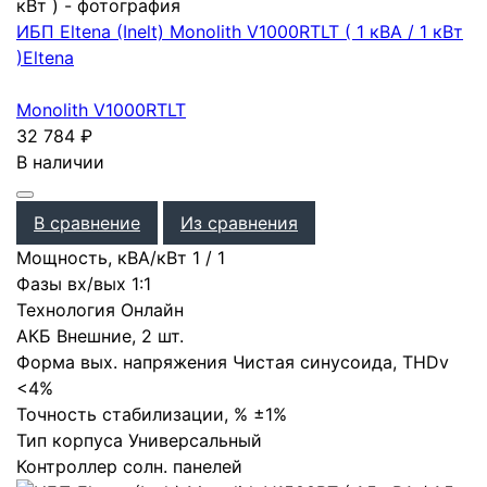
ИБП Eltena (Inelt) Monolith V1000RTLT ( 1 кВА / 1 кВт
)
Eltena
Monolith V1000RTLT
32 784
₽
В наличии
В сравнение
Из сравнения
Мощность, кВА/кВт
1
/
1
Фазы вх/вых
1:1
Технология
Онлайн
АКБ
Внешние
,
2 шт.
Форма вых. напряжения
Чистая синусоида
,
THDv
<4%
Точность стабилизации, %
±1%
Тип корпуса
Универсальный
Контроллер солн. панелей