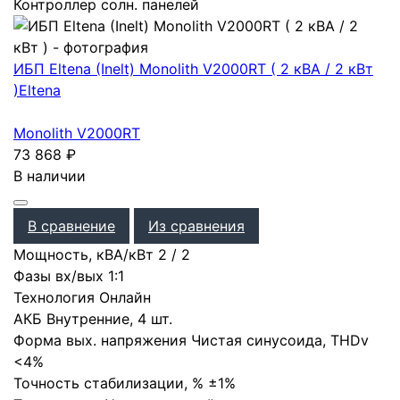
Контроллер солн. панелей
ИБП Eltena (Inelt) Monolith V2000RT ( 2 кВА / 2 кВт
)
Eltena
Monolith V2000RT
73 868
₽
В наличии
В сравнение
Из сравнения
Мощность, кВА/кВт
2
/
2
Фазы вх/вых
1:1
Технология
Онлайн
АКБ
Внутренние
,
4 шт.
Форма вых. напряжения
Чистая синусоида
,
THDv
<4%
Точность стабилизации, %
±1%