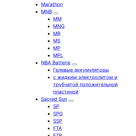
Marathon
MNB
MM
MNG
MR
MS
MP
MPL
NBA Batterie
Гелевые аккумуляторы
с жидким электролитом и
трубчатой положительной
пластиной
Sacred Sun
SP
SPG
SSP
FTA
FTB