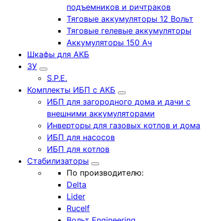
подъемников и ричтраков
Тяговые аккумуляторы 12 Вольт
Тяговые гелевые аккумуляторы
Аккумуляторы 150 Ач
Шкафы для АКБ
ЗУ
S.P.E.
Комплекты ИБП с АКБ
ИБП для загородного дома и дачи с
внешними аккумуляторами
Инверторы для газовых котлов и дома
ИБП для насосов
ИБП для котлов
Стабилизаторы
По производителю:
Delta
Lider
Rucelf
Вольт Engineering