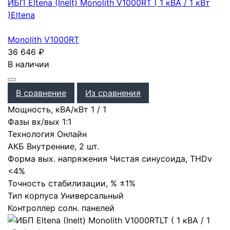
ИБП Eltena (Inelt) Monolith V1000RT ( 1 кВА / 1 кВт
)
Eltena
Monolith V1000RT
36 646
₽
В наличии
В сравнение
Из сравнения
Мощность, кВА/кВт
1
/
1
Фазы вх/вых
1:1
Технология
Онлайн
АКБ
Внутренние
,
2 шт.
Форма вых. напряжения
Чистая синусоида
,
THDv
<4%
Точность стабилизации, %
±1%
Тип корпуса
Универсальный
Контроллер солн. панелей