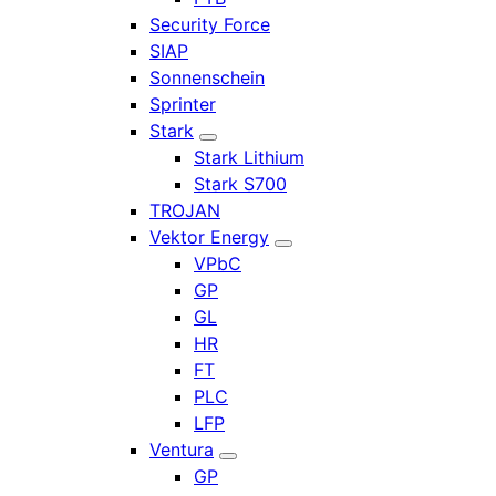
Security Force
SIAP
Sonnenschein
Sprinter
Stark
Stark Lithium
Stark S700
TROJAN
Vektor Energy
VPbC
GP
GL
HR
FT
PLC
LFP
Ventura
GP