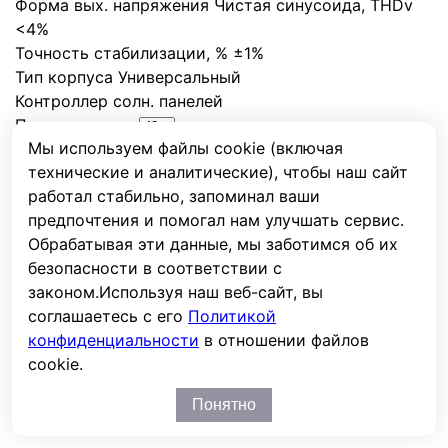
Форма вых. напряжения
Чистая синусоида
,
THDv
<4%
Точность стабилизации, %
±1%
Тип корпуса
Универсальный
Контроллер солн. панелей
Показывать по
Мы используем файлы cookie (включая
Подбор по параметрам
технические и аналитические), чтобы наш сайт
Мощность, кВА
работал стабильно, запоминал ваши
от
до
предпочтения и помогал нам улучшать сервис.
Обрабатывая эти данные, мы заботимся об их
безопасности в соответствии с
Мощность, кВт
законом.
Используя наш веб-сайт, вы
от
до
соглашаетесь с его
Политикой
конфиденциальности
в отношении файлов
cookie.
Кол-во фаз, вх. : вых.
Понятно
1:1