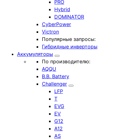
PRO
Hybrid
DOMINATOR
CyberPower
Victron
Популярные запросы:
Гибридные инверторы
Аккумуляторы
По производителю:
AQQU
B.B. Battery
Challenger
LFP
T
EVG
EV
G12
A12
AS