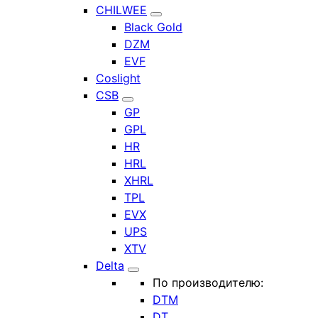
CHILWEE
Black Gold
DZM
EVF
Coslight
CSB
GP
GPL
HR
HRL
XHRL
TPL
EVX
UPS
XTV
Delta
По производителю:
DTM
DT