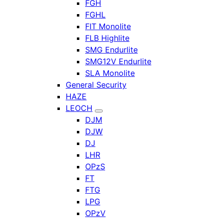
FGH
FGHL
FIT Monolite
FLB Highlite
SMG Endurlite
SMG12V Endurlite
SLA Monolite
General Security
HAZE
LEOCH
DJM
DJW
DJ
LHR
OPzS
FT
FTG
LPG
OPzV