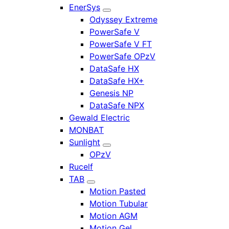
EnerSys
Odyssey Extreme
PowerSafe V
PowerSafe V FT
PowerSafe OPzV
DataSafe HX
DataSafe HX+
Genesis NP
DataSafe NPX
Gewald Electric
MONBAT
Sunlight
OPzV
Rucelf
TAB
Motion Pasted
Motion Tubular
Motion AGM
Motion Gel