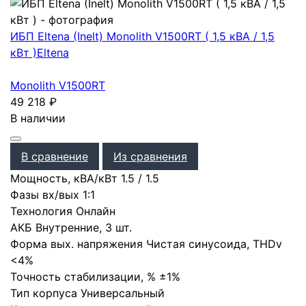
ИБП Eltena (Inelt) Monolith V1500RT ( 1,5 кВА / 1,5
кВт )
Eltena
Monolith V1500RT
49 218
₽
В наличии
В сравнение
Из сравнения
Мощность, кВА/кВт
1.5
/
1.5
Фазы вх/вых
1:1
Технология
Онлайн
АКБ
Внутренние
,
3 шт.
Форма вых. напряжения
Чистая синусоида
,
THDv
<4%
Точность стабилизации, %
±1%
Тип корпуса
Универсальный