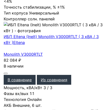
<4%
Точность стабилизации, %
±1%
Тип корпуса
Универсальный
Контроллер солн. панелей
ИБП Eltena (Inelt) Monolith V3000RTLT ( 3 кВА / 3
кВт )
Eltena
Monolith V3000RTLT
82 084
₽
В наличии
В сравнение
Из сравнения
Мощность, кВА/кВт
3
/
3
Фазы вх/вых
1:1
Технология
Онлайн
АКБ
Внешние
,
6 шт.