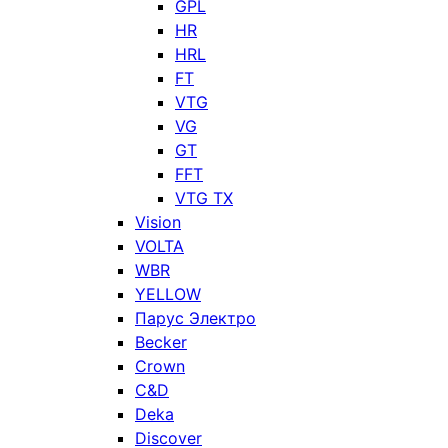
GPL
HR
HRL
FT
VTG
VG
GT
FFT
VTG TX
Vision
VOLTA
WBR
YELLOW
Парус Электро
Becker
Crown
C&D
Deka
Discover