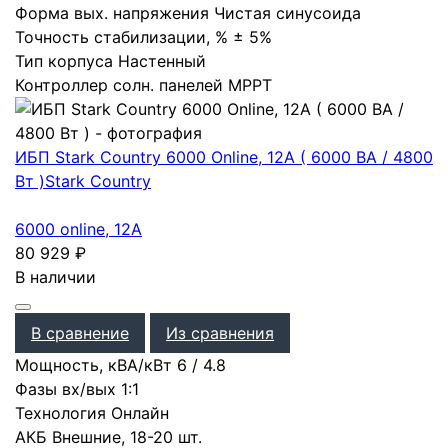
Форма вых. напряжения
Чистая синусоида
Точность стабилизации, %
± 5%
Тип корпуса
Настенный
Контроллер солн. панелей
MPPT
ИБП Stark Country 6000 Online, 12А ( 6000 ВА / 4800
Вт )
Stark Country
6000 online, 12А
80 929
₽
В наличии
В сравнение
Из сравнения
Мощность, кВА/кВт
6
/
4.8
Фазы вх/вых
1:1
Технология
Онлайн
АКБ
Внешние
,
18-20 шт.