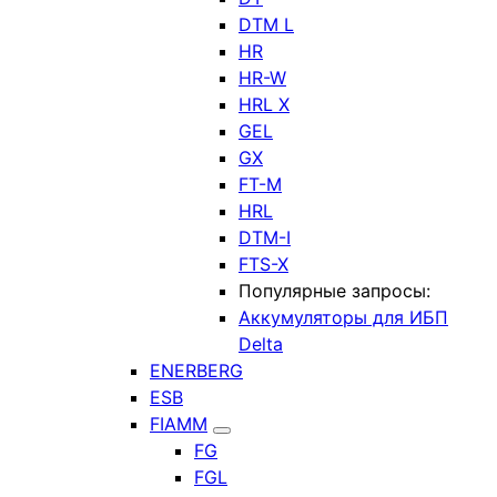
DTM L
HR
HR-W
HRL X
GEL
GX
FT-M
HRL
DTM-I
FTS-X
Популярные запросы:
Аккумуляторы для ИБП
Delta
ENERBERG
ESB
FIAMM
FG
FGL