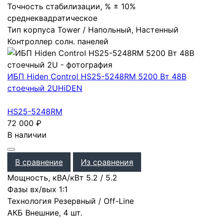
Точность стабилизации, %
± 10%
среднеквадратическое
Тип корпуса
Tower / Напольный, Настенный
Контроллер солн. панелей
ИБП Hiden Control HS25-5248RM 5200 Вт 48В
стоечный 2U
HiDEN
HS25-5248RM
72 000
₽
В наличии
В сравнение
Из сравнения
Мощность, кВА/кВт
5.2
/
5.2
Фазы вх/вых
1:1
Технология
Резервный / Off-Line
АКБ
Внешние
,
4 шт.