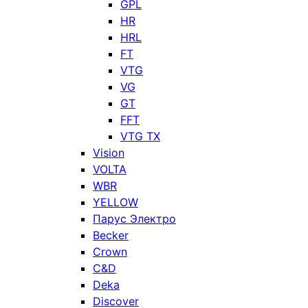
GPL
HR
HRL
FT
VTG
VG
GT
FFT
VTG TX
Vision
VOLTA
WBR
YELLOW
Парус Электро
Becker
Crown
C&D
Deka
Discover