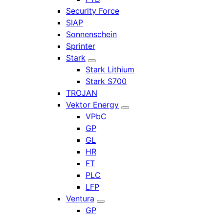
Security Force
SIAP
Sonnenschein
Sprinter
Stark
Stark Lithium
Stark S700
TROJAN
Vektor Energy
VPbC
GP
GL
HR
FT
PLC
LFP
Ventura
GP