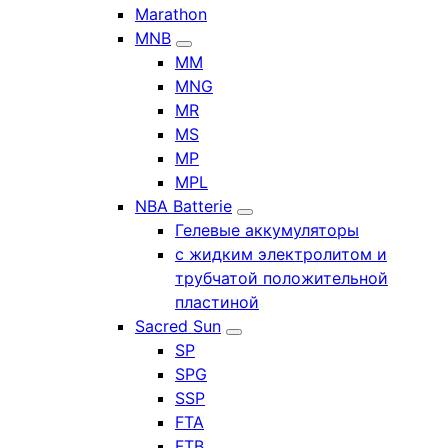
Marathon
MNB
MM
MNG
MR
MS
MP
MPL
NBA Batterie
Гелевые аккумуляторы
с жидким электролитом и
трубчатой положительной
пластиной
Sacred Sun
SP
SPG
SSP
FTA
FTB