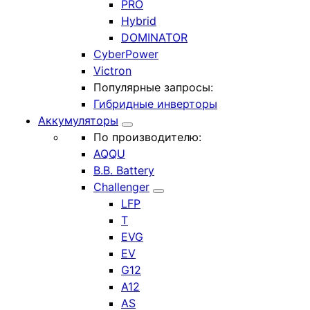
PRO
Hybrid
DOMINATOR
CyberPower
Victron
Популярные запросы:
Гибридные инверторы
Аккумуляторы
По производителю:
AQQU
B.B. Battery
Challenger
LFP
T
EVG
EV
G12
A12
AS