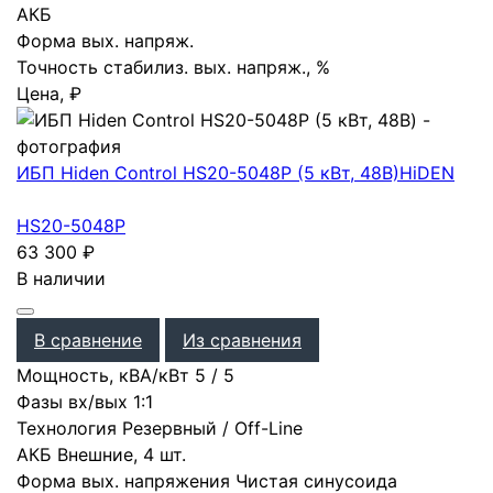
АКБ
Форма вых. напряж.
Точность стабилиз. вых. напряж., %
Цена, ₽
ИБП Hiden Control HS20-5048P (5 кВт, 48В)
HiDEN
HS20-5048P
63 300
₽
В наличии
В сравнение
Из сравнения
Мощность, кВА/кВт
5
/
5
Фазы вх/вых
1:1
Технология
Резервный / Off-Line
АКБ
Внешние
,
4 шт.
Форма вых. напряжения
Чистая синусоида