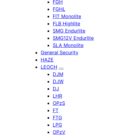
FGH
FGHL
FIT Monolite
FLB Highlite
SMG Endurlite
SMG12V Endurlite
SLA Monolite
General Security
HAZE
LEOCH
DJM
DJW
DJ
LHR
OPzS
FT
FTG
LPG
OPzV