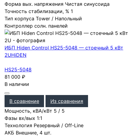
Форма вых. напряжения
Чистая синусоида
Точность стабилизации, %
1
Тип корпуса
Tower / Напольный
Контроллер солн. панелей
ИБП Hiden Control HS25-5048 — стоечный 5 кВт
2U
HiDEN
HS25-5048
81 000
₽
В наличии
В сравнение
Из сравнения
Мощность, кВА/кВт
5
/
5
Фазы вх/вых
1:1
Технология
Резервный / Off-Line
АКБ
Внешние
,
4 шт.