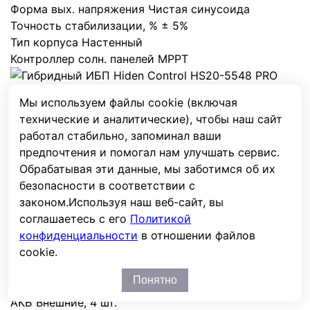
Форма вых. напряжения
Чистая синусоида
Точность стабилизации, %
± 5%
Тип корпуса
Настенный
Контроллер солн. панелей
MPPT
Мы используем файлы cookie (включая
Гибридный ИБП Hiden Control HS20-5548 PRO (HV)
технические и аналитические), чтобы наш сайт
5200 Вт
HiDEN
работал стабильно, запоминал ваши
предпочтения и помогал нам улучшать сервис.
HS20-5548 PRO HV
Обрабатывая эти данные, мы заботимся об их
87 600
₽
безопасности в соответствии с
В наличии
законом.
Используя наш веб-сайт, вы
соглашаетесь с его
Политикой
В сравнение
Из сравнения
конфиденциальности
в отношении файлов
cookie.
Мощность, кВА/кВт
5.2
/
5.2
Фазы вх/вых
1:1
Понятно
Технология
Резервный / Off-Line
АКБ
Внешние
,
4 шт.