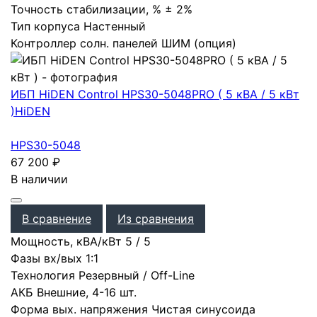
Точность стабилизации, %
± 2%
Тип корпуса
Настенный
Контроллер солн. панелей
ШИМ (опция)
ИБП HiDEN Control HPS30-5048PRO ( 5 кВА / 5 кВт
)
HiDEN
HPS30-5048
67 200
₽
В наличии
В сравнение
Из сравнения
Мощность, кВА/кВт
5
/
5
Фазы вх/вых
1:1
Технология
Резервный / Off-Line
АКБ
Внешние
,
4-16 шт.
Форма вых. напряжения
Чистая синусоида