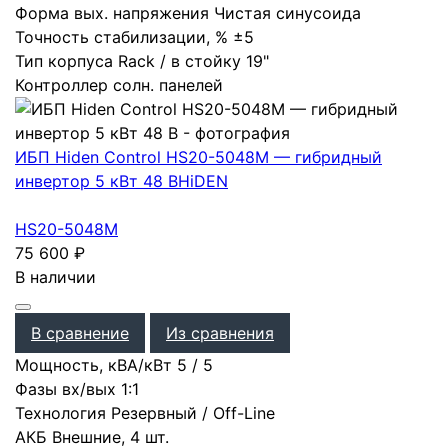
Форма вых. напряжения
Чистая синусоида
Точность стабилизации, %
±5
Тип корпуса
Rack / в стойку 19"
Контроллер солн. панелей
ИБП Hiden Control HS20-5048M — гибридный
инвертор 5 кВт 48 В
HiDEN
HS20-5048M
75 600
₽
В наличии
В сравнение
Из сравнения
Мощность, кВА/кВт
5
/
5
Фазы вх/вых
1:1
Технология
Резервный / Off-Line
АКБ
Внешние
,
4 шт.