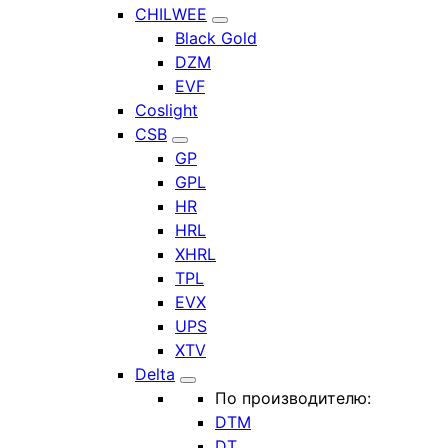
CHILWEE
Black Gold
DZM
EVF
Coslight
CSB
GP
GPL
HR
HRL
XHRL
TPL
EVX
UPS
XTV
Delta
По производителю:
DTM
DT