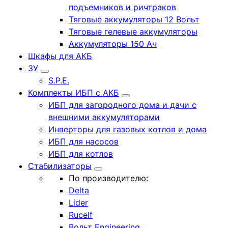
подъемников и ричтраков
Тяговые аккумуляторы 12 Вольт
Тяговые гелевые аккумуляторы
Аккумуляторы 150 Ач
Шкафы для АКБ
ЗУ
S.P.E.
Комплекты ИБП с АКБ
ИБП для загородного дома и дачи с
внешними аккумуляторами
Инверторы для газовых котлов и дома
ИБП для насосов
ИБП для котлов
Стабилизаторы
По производителю:
Delta
Lider
Rucelf
Вольт Engineering