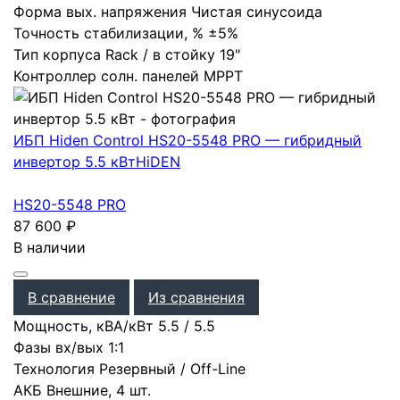
Форма вых. напряжения
Чистая синусоида
Точность стабилизации, %
±5%
Тип корпуса
Rack / в стойку 19"
Контроллер солн. панелей
MPPT
ИБП Hiden Control HS20-5548 PRO — гибридный
инвертор 5.5 кВт
HiDEN
HS20-5548 PRO
87 600
₽
В наличии
В сравнение
Из сравнения
Мощность, кВА/кВт
5.5
/
5.5
Фазы вх/вых
1:1
Технология
Резервный / Off-Line
АКБ
Внешние
,
4 шт.