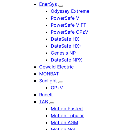
EnerSys
Odyssey Extreme
PowerSafe V
PowerSafe V FT
PowerSafe OPzV
DataSafe HX
DataSafe HX+
Genesis NP
DataSafe NPX
Gewald Electric
MONBAT
Sunlight
OPzV
Rucelf
TAB
Motion Pasted
Motion Tubular
Motion AGM
Motion Gel