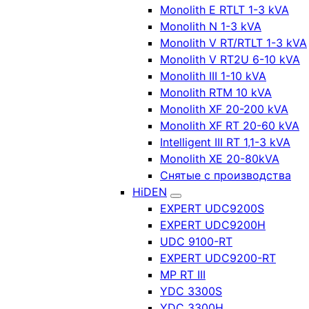
Monolith E RTLT 1-3 kVA
Monolith N 1-3 kVA
Monolith V RT/RTLT 1-3 kVA
Monolith V RT2U 6-10 kVA
Monolith III 1-10 kVA
Monolith RTM 10 kVA
Monolith XF 20-200 kVA
Monolith XF RT 20-60 kVA
Intelligent III RT 1,1-3 kVA
Monolith XE 20-80kVA
Снятые с производства
HiDEN
EXPERT UDC9200S
EXPERT UDC9200H
UDC 9100-RT
EXPERT UDC9200-RT
MP RT III
YDC 3300S
YDC 3300H