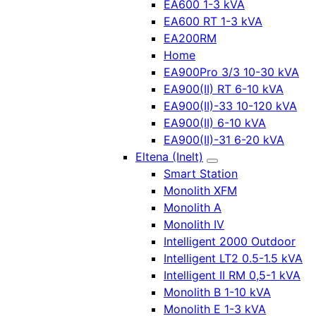
EA600 1-3 kVA
EA600 RT 1-3 kVA
EA200RM
Home
EA900Pro 3/3 10-30 kVA
EA900(II) RT 6-10 kVA
EA900(II)-33 10-120 kVA
EA900(II) 6-10 kVA
EA900(II)-31 6-20 kVA
Eltena (Inelt)
Smart Station
Monolith XFM
Monolith A
Monolith IV
Intelligent 2000 Outdoor
Intelligent LT2 0.5-1.5 kVA
Intelligent II RM 0,5-1 kVA
Monolith B 1-10 kVA
Monolith E 1-3 kVA