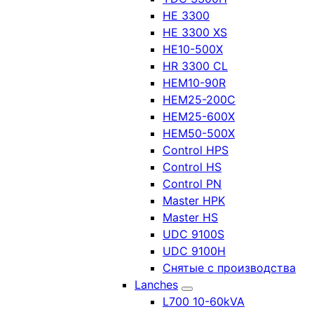
HE 3300
HE 3300 XS
HE10-500X
HR 3300 CL
HEM10-90R
HEM25-200C
HEM25-600X
HEM50-500X
Control HPS
Control HS
Control PN
Master HPK
Master HS
UDC 9100S
UDC 9100H
Снятые с производства
Lanches
L700 10-60kVA