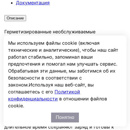
Документация
Описание
Герметизированные необслуживаемые
аккумуляторные батареи Challenger A12-150 -
Мы используем файлы cookie (включая
оптимальное решение для обеспечения надежного
технические и аналитические), чтобы наш сайт
и бесперебойного питания широкого спектра
работал стабильно, запоминал ваши
оборудования. Изготовленные по технологии AGM
предпочтения и помогал нам улучшать сервис.
(Absorbent Glass Mat), эти аккумуляторы не
Обрабатывая эти данные, мы заботимся об их
требуют обслуживания на протяжении всего срока
безопасности в соответствии с
службы и полностью исключают утечку
законом.
Используя наш веб-сайт, вы
электролита.
соглашаетесь с его
Политикой
конфиденциальности
в отношении файлов
Аккумуляторы выполнены в прочном негорючем
cookie.
корпусе из ABS пластика, что повышает
безопасность их эксплуатации. Благодаря
Понятно
пониженному саморазряду, эти батареи
длительное время сохраняют заряд и готовы к