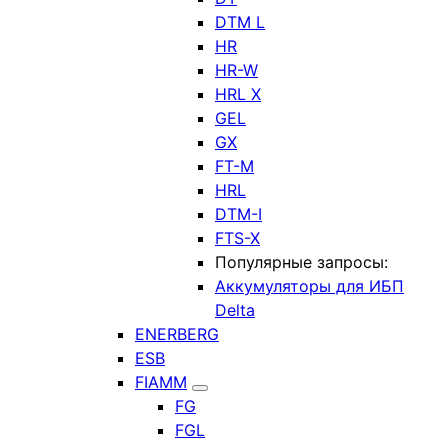
DTM L
HR
HR-W
HRL X
GEL
GX
FT-M
HRL
DTM-I
FTS-X
Популярные запросы:
Аккумуляторы для ИБП
Delta
ENERBERG
ESB
FIAMM
FG
FGL