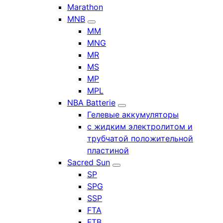
Marathon
MNB
MM
MNG
MR
MS
MP
MPL
NBA Batterie
Гелевые аккумуляторы
с жидким электролитом и
трубчатой положительной
пластиной
Sacred Sun
SP
SPG
SSP
FTA
FTB