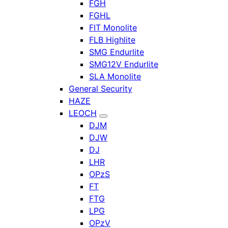
FGH
FGHL
FIT Monolite
FLB Highlite
SMG Endurlite
SMG12V Endurlite
SLA Monolite
General Security
HAZE
LEOCH
DJM
DJW
DJ
LHR
OPzS
FT
FTG
LPG
OPzV