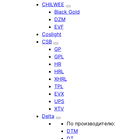
CHILWEE
Black Gold
DZM
EVF
Coslight
CSB
GP
GPL
HR
HRL
XHRL
TPL
EVX
UPS
XTV
Delta
По производителю:
DTM
DT