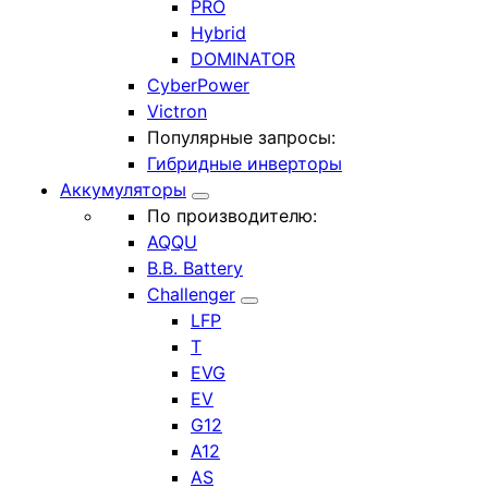
PRO
Hybrid
DOMINATOR
CyberPower
Victron
Популярные запросы:
Гибридные инверторы
Аккумуляторы
По производителю:
AQQU
B.B. Battery
Challenger
LFP
T
EVG
EV
G12
A12
AS