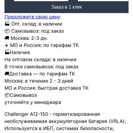
Заказ в 1 клик
Предложите свою цену
🏭
Опт. склад:
в наличии
📦
Самовывоз:
под заказ
🚚
Москва:
2-3 дн.
✈️
МО и Россия:
по тарифам ТК
🏭
Наличие
На оптовом складе:
в наличии
В точке самовывоза:
под заказ
🚚
Доставка — по тарифам ТК
Москва:
в течение 2 - 3 дней
МО и Россия:
быстрая доставка ТК
📦
Самовывоз
уточняйте у менеджера
Challenger A12-150 - герметизированная
необслуживаемая аккумуляторная батарея (VRLA).
Используется в ИБП, системах безопасности,