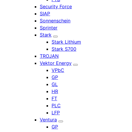
Security Force
SIAP
Sonnenschein
Sprinter
Stark
Stark Lithium
Stark S700
TROJAN
Vektor Energy
VPbC
GP
GL
HR
FT
PLC
LFP
Ventura
GP