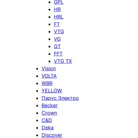
GPL
HR
HRL
FT
VTG
VG
GT
FFT
VTG TX
Vision
VOLTA
WBR
YELLOW
Парус Электро
Becker
Crown
C&D
Deka
Discover