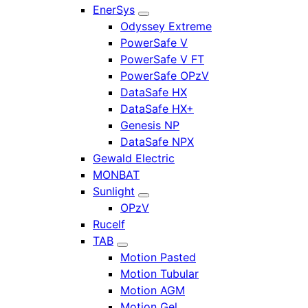
EnerSys
Odyssey Extreme
PowerSafe V
PowerSafe V FT
PowerSafe OPzV
DataSafe HX
DataSafe HX+
Genesis NP
DataSafe NPX
Gewald Electric
MONBAT
Sunlight
OPzV
Rucelf
TAB
Motion Pasted
Motion Tubular
Motion AGM
Motion Gel