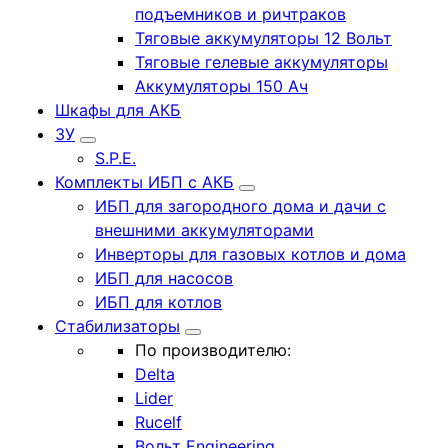
подъемников и ричтраков
Тяговые аккумуляторы 12 Вольт
Тяговые гелевые аккумуляторы
Аккумуляторы 150 Ач
Шкафы для АКБ
ЗУ
S.P.E.
Комплекты ИБП с АКБ
ИБП для загородного дома и дачи с
внешними аккумуляторами
Инверторы для газовых котлов и дома
ИБП для насосов
ИБП для котлов
Стабилизаторы
По производителю:
Delta
Lider
Rucelf
Вольт Engineering