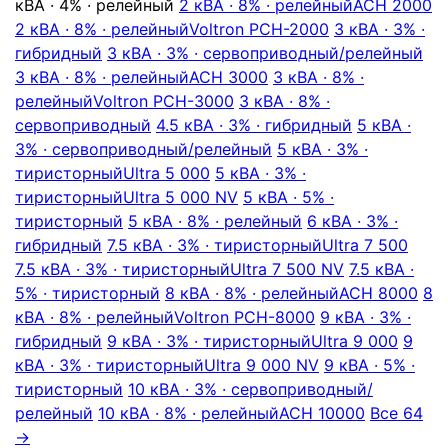
кВА · 4% · релейный
2 кВА · 8% · релейный
АСН 2000
2 кВА · 8% · релейный
Voltron РСН-2000
3 кВА · 3% ·
гибридный
3 кВА · 3% · сервоприводный/релейный
3 кВА · 8% · релейный
АСН 3000
3 кВА · 8% ·
релейный
Voltron РСН-3000
3 кВА · 8% ·
сервоприводный
4.5 кВА · 3% · гибридный
5 кВА ·
3% · сервоприводный/релейный
5 кВА · 3% ·
тиристорный
Ultra 5 000
5 кВА · 3% ·
тиристорный
Ultra 5 000 NV
5 кВА · 5% ·
тиристорный
5 кВА · 8% · релейный
6 кВА · 3% ·
гибридный
7.5 кВА · 3% · тиристорный
Ultra 7 500
7.5 кВА · 3% · тиристорный
Ultra 7 500 NV
7.5 кВА ·
5% · тиристорный
8 кВА · 8% · релейный
АСН 8000
8
кВА · 8% · релейный
Voltron РСН-8000
9 кВА · 3% ·
гибридный
9 кВА · 3% · тиристорный
Ultra 9 000
9
кВА · 3% · тиристорный
Ultra 9 000 NV
9 кВА · 5% ·
тиристорный
10 кВА · 3% · сервоприводный/
релейный
10 кВА · 8% · релейный
АСН 10000
Все 64
→