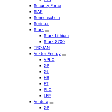
Security Force
SIAP
Sonnenschein
Sprinter
Stark
Stark Lithium
Stark S700
TROJAN
Vektor Energy
VPbC
GP
GL
HR
FT
PLC
LFP
Ventura
GP