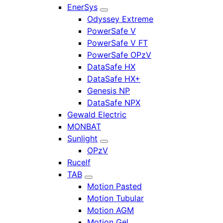
EnerSys
Odyssey Extreme
PowerSafe V
PowerSafe V FT
PowerSafe OPzV
DataSafe HX
DataSafe HX+
Genesis NP
DataSafe NPX
Gewald Electric
MONBAT
Sunlight
OPzV
Rucelf
TAB
Motion Pasted
Motion Tubular
Motion AGM
Motion Gel