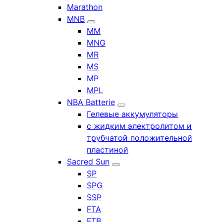
Marathon
MNB
MM
MNG
MR
MS
MP
MPL
NBA Batterie
Гелевые аккумуляторы
с жидким электролитом и
трубчатой положительной
пластиной
Sacred Sun
SP
SPG
SSP
FTA
FTB