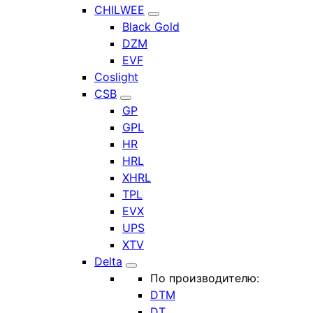
CHILWEE
Black Gold
DZM
EVF
Coslight
CSB
GP
GPL
HR
HRL
XHRL
TPL
EVX
UPS
XTV
Delta
По производителю:
DTM
DT