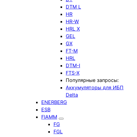
DTM L
HR
HR-W
HRL X
GEL
GX
FT-M
HRL
DTM-I
FTS-X
Популярные запросы:
Аккумуляторы для ИБП
Delta
ENERBERG
ESB
FIAMM
FG
FGL