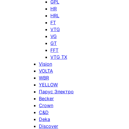
GPL
HR
HRL
FT
VTG
VG
GT
FFT
VTG TX
Vision
VOLTA
WBR
YELLOW
Парус Электро
Becker
Crown
C&D
Deka
Discover