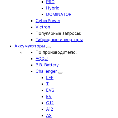
PRO
Hybrid
DOMINATOR
CyberPower
Victron
Популярные запросы:
Гибридные инверторы
Аккумуляторы
По производителю:
AQQU
B.B. Battery
Challenger
LFP
T
EVG
EV
G12
A12
AS