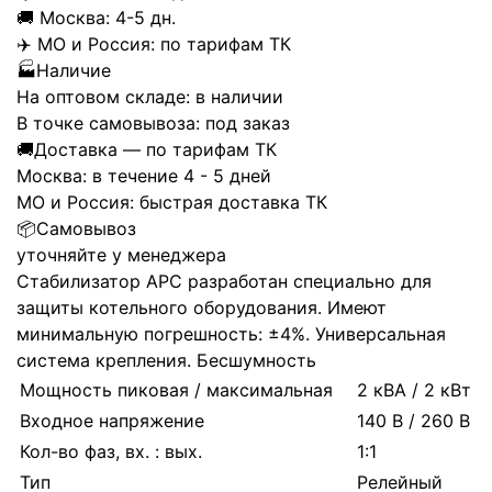
🚚
Москва:
4-5 дн.
✈️
МО и Россия:
по тарифам ТК
🏭
Наличие
На оптовом складе:
в наличии
В точке самовывоза:
под заказ
🚚
Доставка — по тарифам ТК
Москва:
в течение 4 - 5 дней
МО и Россия:
быстрая доставка ТК
📦
Самовывоз
уточняйте у менеджера
Стабилизатор АРС разработан специально для
защиты котельного оборудования. Имеют
минимальную погрешность: ±4%. Универсальная
система крепления. Бесшумность
Мощность пиковая / максимальная
2 кВА / 2 кВт
Входное напряжение
140 В / 260 В
Кол-во фаз, вх. : вых.
1:1
Тип
Релейный