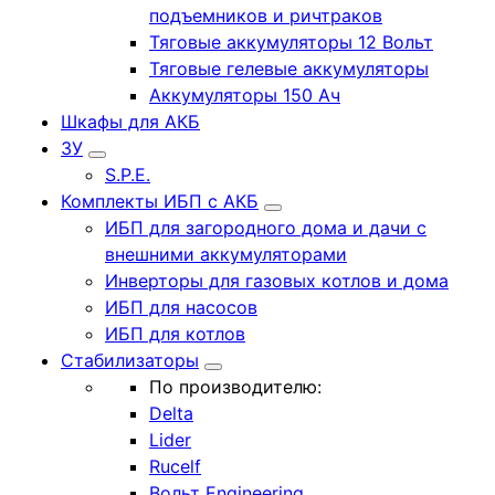
подъемников и ричтраков
Тяговые аккумуляторы 12 Вольт
Тяговые гелевые аккумуляторы
Аккумуляторы 150 Ач
Шкафы для АКБ
ЗУ
S.P.E.
Комплекты ИБП с АКБ
ИБП для загородного дома и дачи с
внешними аккумуляторами
Инверторы для газовых котлов и дома
ИБП для насосов
ИБП для котлов
Стабилизаторы
По производителю:
Delta
Lider
Rucelf
Вольт Engineering