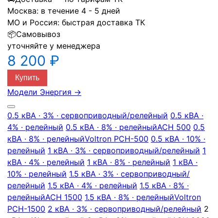
Москва:
в течение 4 - 5 дней
МО и Россия:
быстрая доставка ТК
📦
Самовывоз
уточняйте у менеджера
8 200 ₽
Купить
Модели Энергия
→
0.5 кВА · 3% · сервоприводный/релейный
0.5 кВА ·
4% · релейный
0.5 кВА · 8% · релейный
АСН 500
0.5
кВА · 8% · релейный
Voltron РСН-500
0.5 кВА · 10% ·
релейный
1 кВА · 3% · сервоприводный/релейный
1
кВА · 4% · релейный
1 кВА · 8% · релейный
1 кВА ·
10% · релейный
1.5 кВА · 3% · сервоприводный/
релейный
1.5 кВА · 4% · релейный
1.5 кВА · 8% ·
релейный
АСН 1500
1.5 кВА · 8% · релейный
Voltron
РСН-1500
2 кВА · 3% · сервоприводный/релейный
2