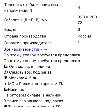
Точность стабилизации вых.
4
напряжения, %
320 × 200 ×
Габариты (Ш×Г×В), мм
72
Вес, кг
6
Страна производства
Россия
Гарантия производителя
1
Все характеристики →
По этому товару требуется предоплата.
По этому товару требуется предоплата.
🏭
Опт. склад:
в наличии
📦
Самовывоз:
под заказ
🚚
Москва:
4-5 дн.
✈️
МО и Россия:
по тарифам ТК
🏭
Наличие
На оптовом складе:
в наличии
В точке самовывоза:
под заказ
🚚
Доставка — по тарифам ТК