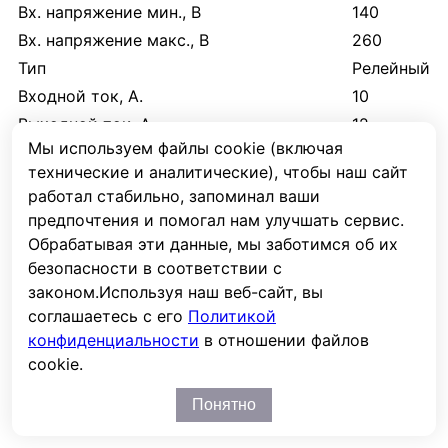
Вх. напряжение мин., В
140
Вх. напряжение макс., В
260
Тип
Релейный
Входной ток, А.
10
Выходной ток, А.
12
Мы используем файлы cookie (включая
Точность стабилизации вых.
4
технические и аналитические), чтобы наш сайт
напряжения, %
работал стабильно, запоминал ваши
Скорость регулирования, мс/В
10
предпочтения и помогал нам улучшать сервис.
Длина, мм
200
Обрабатывая эти данные, мы заботимся об их
Ширина, мм
320
безопасности в соответствии с
Высота, мм
72
законом.
Используя наш веб-сайт, вы
соглашаетесь с его
Политикой
Вес, кг.
6
конфиденциальности
в отношении файлов
cookie.
Отзывы
Понятно
Отзывов пока нет. Ваш будет первым!