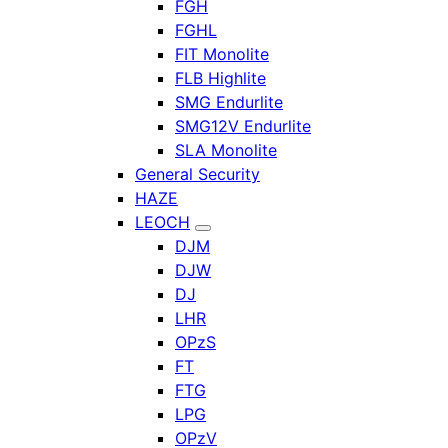
FGH
FGHL
FIT Monolite
FLB Highlite
SMG Endurlite
SMG12V Endurlite
SLA Monolite
General Security
HAZE
LEOCH
DJM
DJW
DJ
LHR
OPzS
FT
FTG
LPG
OPzV