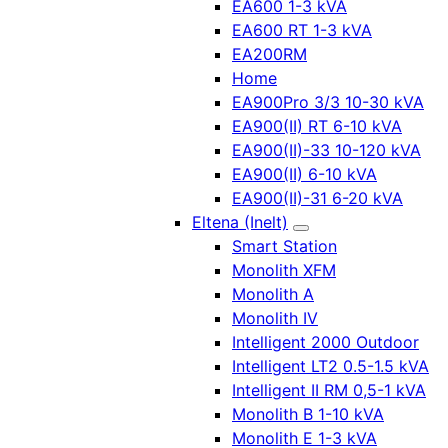
EA600 1-3 kVA
EA600 RT 1-3 kVA
EA200RM
Home
EA900Pro 3/3 10-30 kVA
EA900(II) RT 6-10 kVA
EA900(II)-33 10-120 kVA
EA900(II) 6-10 kVA
EA900(II)-31 6-20 kVA
Eltena (Inelt)
Smart Station
Monolith XFM
Monolith A
Monolith IV
Intelligent 2000 Outdoor
Intelligent LT2 0.5-1.5 kVA
Intelligent II RM 0,5-1 kVA
Monolith B 1-10 kVA
Monolith E 1-3 kVA