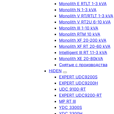
Monolith E RTLT 1-3 kVA
Monolith N 1-3 kVA
Monolith V RT/RTLT 1-3 kVA
Monolith V RT2U 6-10 kVA
Monolith III 1-10 kVA
Monolith RTM 10 kVA
Monolith XF 20-200 kVA
Monolith XF RT 20-60 kVA
Intelligent III RT 1,1-3 kVA
Monolith XE 20-80kVA
Снятые с производства
HiDEN
EXPERT UDC9200S
EXPERT UDC9200H
UDC 9100-RT
EXPERT UDC9200-RT
MP RT III
YDC 3300S
YDC 3300H