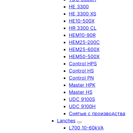
HE 3300
HE 3300 XS
HE10-500X
HR 3300 CL
HEM10-90R
HEM25-200C
HEM25-600X
HEM50-500X
Control HPS
Control HS
Control PN
Master HPK
Master HS
UDC 9100S
UDC 9100H
Снятые с производства
Lanches
L700 10-60kVA