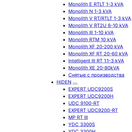
Monolith E RTLT 1-3 kVA
Monolith N 1-3 kVA
Monolith V RT/RTLT 1-3 kVA
Monolith V RT2U 6-10 kVA
Monolith III 1-10 kVA
Monolith RTM 10 kVA
Monolith XF 20-200 kVA
Monolith XF RT 20-60 kVA
Intelligent III RT 1,1-3 kVA
Monolith XE 20-80kVA
Снятые с производства
HiDEN
EXPERT UDC9200S
EXPERT UDC9200H
UDC 9100-RT
EXPERT UDC9200-RT
MP RT III
YDC 3300S
YDC 3300H