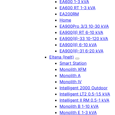
EA600 1-3 kVA
EA600 RT 1-3 kVA
EA200RM
Home
EA900Pro 3/3 10-30 kVA
EA900(II) RT 6-10 kVA
EA900(II)-33 10-120 kVA
EA900(II) 6-10 kVA
EA900(II)-31 6-20 kVA
Eltena (Inelt)
Smart Station
Monolith XFM
Monolith A
Monolith IV
Intelligent 2000 Outdoor
Intelligent LT2 0.5-1.5 kVA
Intelligent II RM 0,5-1 kVA
Monolith B 1-10 kVA
Monolith E 1-3 kVA