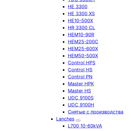
HE 3300
HE 3300 XS
HE10-500X
HR 3300 CL
HEM10-90R
HEM25-200C
HEM25-600X
HEM50-500X
Control HPS
Control HS
Control PN
Master HPK
Master HS
UDC 9100S
UDC 9100H
Снятые с производства
Lanches
L700 10-60kVA