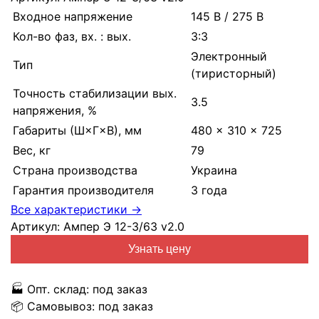
Входное напряжение
145 В / 275 В
Кол-во фаз, вх. : вых.
3:3
Электронный
Тип
(тиристорный)
Точность стабилизации вых.
3.5
напряжения, %
Габариты (Ш×Г×В), мм
480 × 310 × 725
Вес, кг
79
Страна производства
Украина
Гарантия производителя
3 года
Все характеристики →
Артикул:
Ампер Э 12-3/63 v2.0
Узнать цену
🏭
Опт. склад:
под заказ
📦
Самовывоз:
под заказ