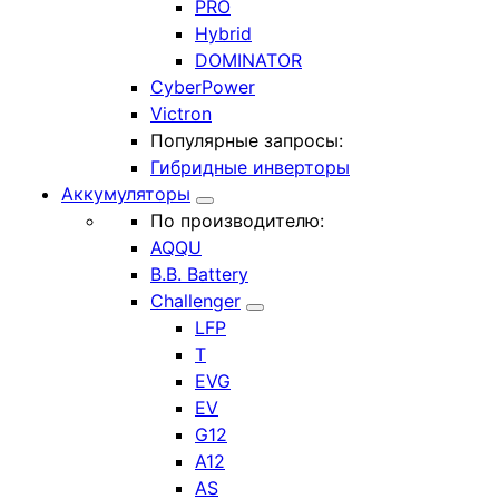
PRO
Hybrid
DOMINATOR
CyberPower
Victron
Популярные запросы:
Гибридные инверторы
Аккумуляторы
По производителю:
AQQU
B.B. Battery
Challenger
LFP
T
EVG
EV
G12
A12
AS