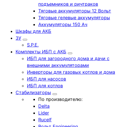
подъемников и ричтраков
Тяговые аккумуляторы 12 Вольт
Тяговые гелевые аккумуляторы
Аккумуляторы 150 Ач
Шкафы для АКБ
ЗУ
S.P.E.
Комплекты ИБП с АКБ
ИБП для загородного дома и дачи с
внешними аккумуляторами
Инверторы для газовых котлов и дома
ИБП для насосов
ИБП для котлов
Стабилизаторы
По производителю:
Delta
Lider
Rucelf
Вольт Engineering