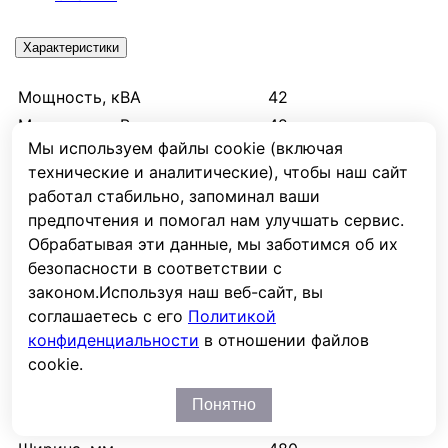
Характеристики
Мощность, кВА
42
Мощность, кВт
42
Мы используем файлы cookie (включая
Кол-во фаз, вх. : вых.
3:3
технические и аналитические), чтобы наш сайт
Вх. напряжение мин., В
145
работал стабильно, запоминал ваши
Вх. напряжение макс., В
275
предпочтения и помогал нам улучшать сервис.
Электронный
Обрабатывая эти данные, мы заботимся об их
Тип
(тиристорный)
безопасности в соответствии с
Входной ток, А.
3
законом.
Используя наш веб-сайт, вы
соглашаетесь с его
Политикой
Точность стабилизации вых.
3.5
конфиденциальности
в отношении файлов
напряжения, %
cookie.
Скорость регулирования, мс/
20
В
Понятно
Длина, мм
310