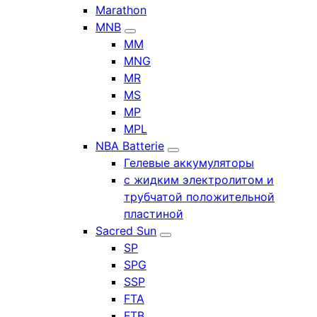
Marathon
MNB
MM
MNG
MR
MS
MP
MPL
NBA Batterie
Гелевые аккумуляторы
с жидким электролитом и
трубчатой положительной
пластиной
Sacred Sun
SP
SPG
SSP
FTA
FTB