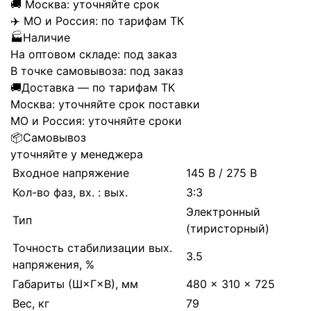
🚚
Москва:
уточняйте срок
✈️
МО и Россия:
по тарифам ТК
🏭
Наличие
На оптовом складе:
под заказ
В точке самовывоза:
под заказ
🚚
Доставка — по тарифам ТК
Москва:
уточняйте срок поставки
МО и Россия:
уточняйте сроки
📦
Самовывоз
уточняйте у менеджера
Входное напряжение
145 В / 275 В
Кол-во фаз, вх. : вых.
3:3
Электронный
Тип
(тиристорный)
Точность стабилизации вых.
3.5
напряжения, %
Габариты (Ш×Г×В), мм
480 × 310 × 725
Вес, кг
79