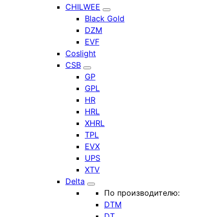
CHILWEE
Black Gold
DZM
EVF
Coslight
CSB
GP
GPL
HR
HRL
XHRL
TPL
EVX
UPS
XTV
Delta
По производителю:
DTM
DT