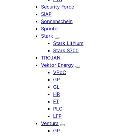
Security Force
SIAP
Sonnenschein
Sprinter
Stark
Stark Lithium
Stark S700
TROJAN
Vektor Energy
VPbC
GP
GL
HR
FT
PLC
LFP
Ventura
GP