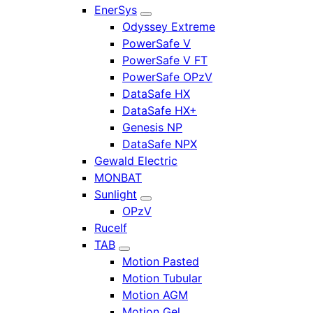
EnerSys
Odyssey Extreme
PowerSafe V
PowerSafe V FT
PowerSafe OPzV
DataSafe HX
DataSafe HX+
Genesis NP
DataSafe NPX
Gewald Electric
MONBAT
Sunlight
OPzV
Rucelf
TAB
Motion Pasted
Motion Tubular
Motion AGM
Motion Gel