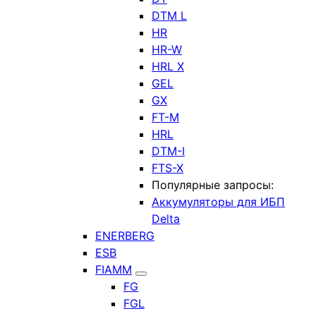
DTM L
HR
HR-W
HRL X
GEL
GX
FT-M
HRL
DTM-I
FTS-X
Популярные запросы:
Аккумуляторы для ИБП
Delta
ENERBERG
ESB
FIAMM
FG
FGL