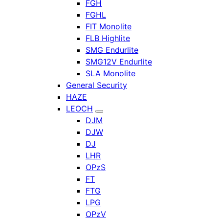
FGH
FGHL
FIT Monolite
FLB Highlite
SMG Endurlite
SMG12V Endurlite
SLA Monolite
General Security
HAZE
LEOCH
DJM
DJW
DJ
LHR
OPzS
FT
FTG
LPG
OPzV