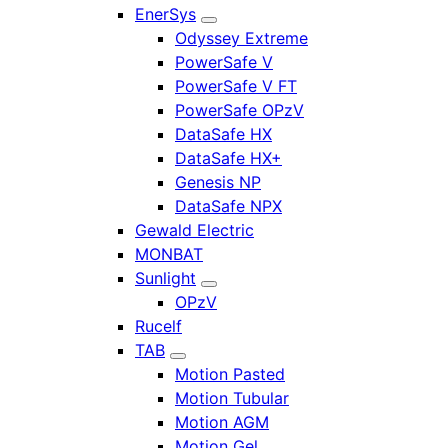
EnerSys
Odyssey Extreme
PowerSafe V
PowerSafe V FT
PowerSafe OPzV
DataSafe HX
DataSafe HX+
Genesis NP
DataSafe NPX
Gewald Electric
MONBAT
Sunlight
OPzV
Rucelf
TAB
Motion Pasted
Motion Tubular
Motion AGM
Motion Gel