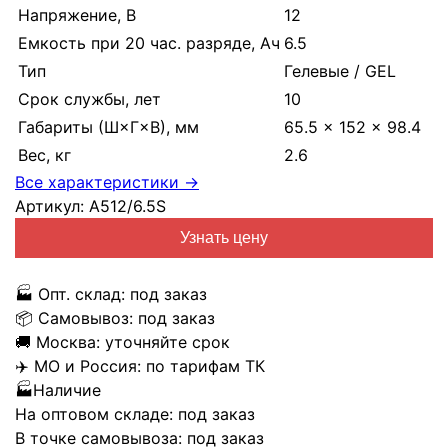
Напряжение, В
12
Емкость при 20 час. разряде, Ач
6.5
Тип
Гелевые / GEL
Срок службы, лет
10
Габариты (Ш×Г×В), мм
65.5 × 152 × 98.4
Вес, кг
2.6
Все характеристики →
Артикул:
A512/6.5S
Узнать цену
🏭
Опт. склад:
под заказ
📦
Самовывоз:
под заказ
🚚
Москва:
уточняйте срок
✈️
МО и Россия:
по тарифам ТК
🏭
Наличие
На оптовом складе:
под заказ
В точке самовывоза:
под заказ