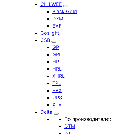
CHILWEE
Black Gold
DZM
EVF
Coslight
CSB
GP
GPL
HR
HRL
XHRL
TPL
EVX
UPS
XTV
Delta
По производителю:
DTM
DT