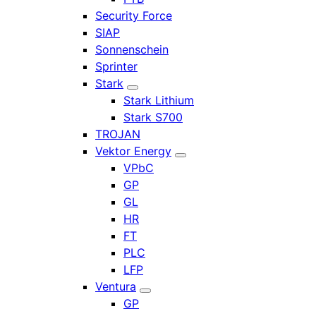
Security Force
SIAP
Sonnenschein
Sprinter
Stark
Stark Lithium
Stark S700
TROJAN
Vektor Energy
VPbC
GP
GL
HR
FT
PLC
LFP
Ventura
GP