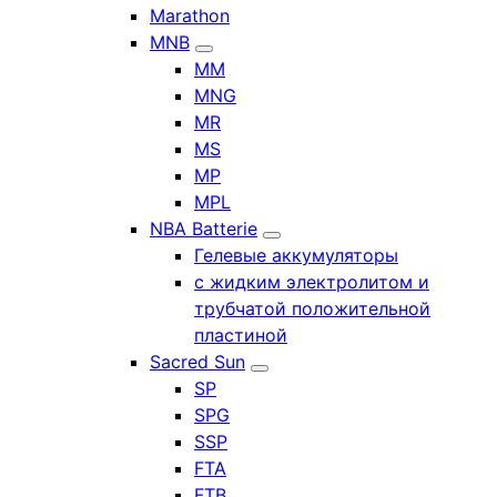
Marathon
MNB
MM
MNG
MR
MS
MP
MPL
NBA Batterie
Гелевые аккумуляторы
с жидким электролитом и
трубчатой положительной
пластиной
Sacred Sun
SP
SPG
SSP
FTA
FTB