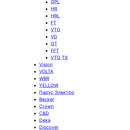
GPL
HR
HRL
FT
VTG
VG
GT
FFT
VTG TX
Vision
VOLTA
WBR
YELLOW
Парус Электро
Becker
Crown
C&D
Deka
Discover