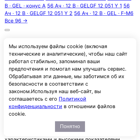
В · GEL · конус А
56 Ач · 12 В · GEL
GF 12 051 Y 1
56
Ач · 12 В · GEL
GF 12 051 Y 2
56 Ач · 12 В · GEL · F-M6
Все 96 →
Описание
Мы используем файлы cookie (включая
Характеристики
технические и аналитические), чтобы наш сайт
Отзывы
работал стабильно, запоминал ваши
предпочтения и помогал нам улучшать сервис.
Описание
Обрабатывая эти данные, мы заботимся об их
безопасности в соответствии с
Технология: dryfit. Срок службы 10-12 лет в режиме
законом.
Используя наш веб-сайт, вы
постоянного подзаряда и температуре
соглашаетесь с его
Политикой
окружающей среды 20°C (остаточная емкость
конфиденциальности
в отношении файлов
80%). Возможно использование аккумуляторов в
cookie.
циклическом режиме. Серия Sonnenschein А500 –
это разработка, позволившая получить
Понятно
аккумулятор с улучшенными электрическими
характеристиками и высокими показателями