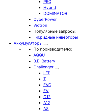
PRO
Hybrid
DOMINATOR
CyberPower
Victron
Популярные запросы:
Гибридные инверторы
Аккумуляторы
По производителю:
AQQU
B.B. Battery
Challenger
LFP
T
EVG
EV
G12
A12
AS