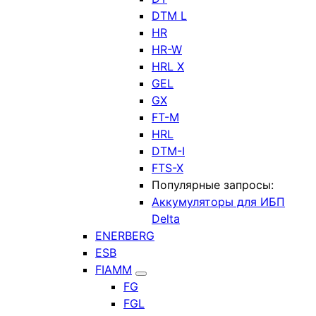
DTM L
HR
HR-W
HRL X
GEL
GX
FT-M
HRL
DTM-I
FTS-X
Популярные запросы:
Аккумуляторы для ИБП
Delta
ENERBERG
ESB
FIAMM
FG
FGL