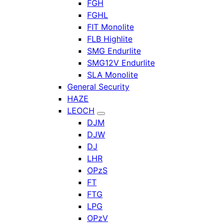
FGH
FGHL
FIT Monolite
FLB Highlite
SMG Endurlite
SMG12V Endurlite
SLA Monolite
General Security
HAZE
LEOCH
DJM
DJW
DJ
LHR
OPzS
FT
FTG
LPG
OPzV