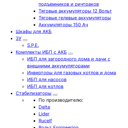
подъемников и ричтраков
Тяговые аккумуляторы 12 Вольт
Тяговые гелевые аккумуляторы
Аккумуляторы 150 Ач
Шкафы для АКБ
ЗУ
S.P.E.
Комплекты ИБП с АКБ
ИБП для загородного дома и дачи с
внешними аккумуляторами
Инверторы для газовых котлов и дома
ИБП для насосов
ИБП для котлов
Стабилизаторы
По производителю:
Delta
Lider
Rucelf
Вольт Engineering