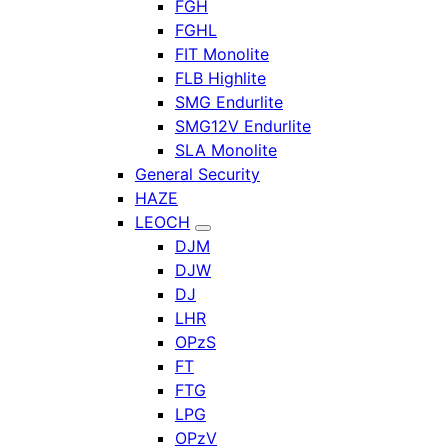
FGH
FGHL
FIT Monolite
FLB Highlite
SMG Endurlite
SMG12V Endurlite
SLA Monolite
General Security
HAZE
LEOCH
DJM
DJW
DJ
LHR
OPzS
FT
FTG
LPG
OPzV