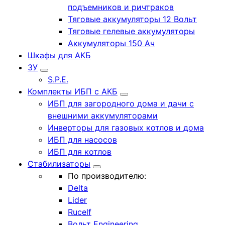
подъемников и ричтраков
Тяговые аккумуляторы 12 Вольт
Тяговые гелевые аккумуляторы
Аккумуляторы 150 Ач
Шкафы для АКБ
ЗУ
S.P.E.
Комплекты ИБП с АКБ
ИБП для загородного дома и дачи с
внешними аккумуляторами
Инверторы для газовых котлов и дома
ИБП для насосов
ИБП для котлов
Стабилизаторы
По производителю:
Delta
Lider
Rucelf
Вольт Engineering