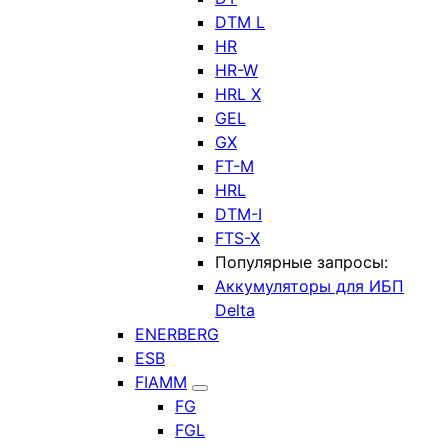
DTM L
HR
HR-W
HRL X
GEL
GX
FT-M
HRL
DTM-I
FTS-X
Популярные запросы:
Аккумуляторы для ИБП
Delta
ENERBERG
ESB
FIAMM
FG
FGL