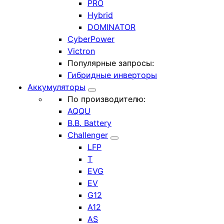
PRO
Hybrid
DOMINATOR
CyberPower
Victron
Популярные запросы:
Гибридные инверторы
Аккумуляторы
По производителю:
AQQU
B.B. Battery
Challenger
LFP
T
EVG
EV
G12
A12
AS