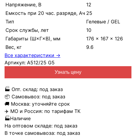
Напряжение, В
12
Емкость при 20 час. разряде, Ач
25
Тип
Гелевые / GEL
Срок службы, лет
10
Габариты (Ш×Г×В), мм
176 × 167 × 126
Вес, кг
9.6
Все характеристики →
Артикул:
A512/25 G5
Узнать цену
🏭
Опт. склад:
под заказ
📦
Самовывоз:
под заказ
🚚
Москва:
уточняйте срок
✈️
МО и Россия:
по тарифам ТК
🏭
Наличие
На оптовом складе:
под заказ
В точке самовывоза:
под заказ