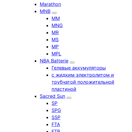
Marathon
MNB
MM
MNG
MR
MS
MP
MPL
NBA Batterie
Гелевые аккумуляторы
с жидким электролитом и
трубчатой положительной
пластиной
Sacred Sun
SP
SPG
SSP
FTA
FTB