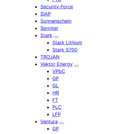
Security Force
SIAP
Sonnenschein
Sprinter
Stark
Stark Lithium
Stark S700
TROJAN
Vektor Energy
VPbC
GP
GL
HR
FT
PLC
LFP
Ventura
GP