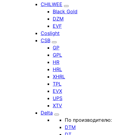
CHILWEE
Black Gold
DZM
EVF
Coslight
CSB
GP
GPL
HR
HRL
XHRL
TPL
EVX
UPS
XTV
Delta
По производителю:
DTM
DT