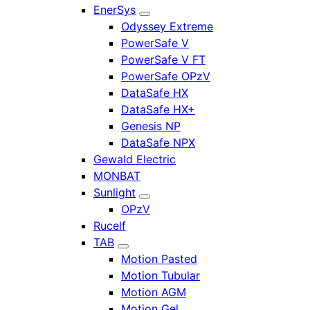
EnerSys
Odyssey Extreme
PowerSafe V
PowerSafe V FT
PowerSafe OPzV
DataSafe HX
DataSafe HX+
Genesis NP
DataSafe NPX
Gewald Electric
MONBAT
Sunlight
OPzV
Rucelf
TAB
Motion Pasted
Motion Tubular
Motion AGM
Motion Gel