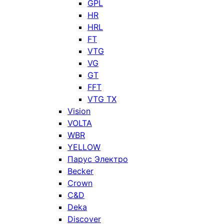
GPL
HR
HRL
FT
VTG
VG
GT
FFT
VTG TX
Vision
VOLTA
WBR
YELLOW
Парус Электро
Becker
Crown
C&D
Deka
Discover