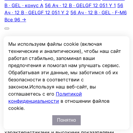
В · GEL · конус А
56 Ач · 12 В · GEL
GF 12 051 Y 1
56
Ач · 12 В · GEL
GF 12 051 Y 2
56 Ач · 12 В · GEL · F-M6
Все 96 →
Описание
Мы используем файлы cookie (включая
Характеристики
технические и аналитические), чтобы наш сайт
Отзывы
работал стабильно, запоминал ваши
предпочтения и помогал нам улучшать сервис.
Описание
Обрабатывая эти данные, мы заботимся об их
безопасности в соответствии с
Технология: dryfit. Срок службы 10-12 лет в режиме
законом.
Используя наш веб-сайт, вы
постоянного подзаряда и температуре
соглашаетесь с его
Политикой
окружающей среды 20°C (остаточная емкость
конфиденциальности
в отношении файлов
80%). Возможно использование аккумуляторов в
cookie.
циклическом режиме. Серия Sonnenschein А500 –
это разработка, позволившая получить
Понятно
аккумулятор с улучшенными электрическими
характеристиками и высокими показателями