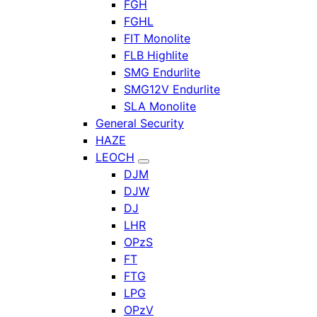
FGH
FGHL
FIT Monolite
FLB Highlite
SMG Endurlite
SMG12V Endurlite
SLA Monolite
General Security
HAZE
LEOCH
DJM
DJW
DJ
LHR
OPzS
FT
FTG
LPG
OPzV