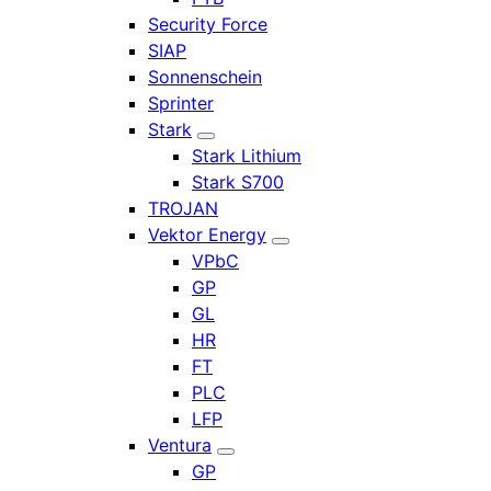
Security Force
SIAP
Sonnenschein
Sprinter
Stark
Stark Lithium
Stark S700
TROJAN
Vektor Energy
VPbC
GP
GL
HR
FT
PLC
LFP
Ventura
GP