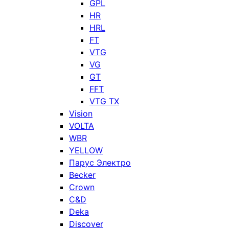
GPL
HR
HRL
FT
VTG
VG
GT
FFT
VTG TX
Vision
VOLTA
WBR
YELLOW
Парус Электро
Becker
Crown
C&D
Deka
Discover