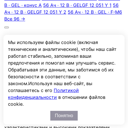
В · GEL · конус А
56 Ач · 12 В · GEL
GF 12 051 Y 1
56
Ач · 12 В · GEL
GF 12 051 Y 2
56 Ач · 12 В · GEL · F-M6
Все 96 →
Описание
Мы используем файлы cookie (включая
Характеристики
технические и аналитические), чтобы наш сайт
Отзывы
работал стабильно, запоминал ваши
предпочтения и помогал нам улучшать сервис.
Описание
Обрабатывая эти данные, мы заботимся об их
безопасности в соответствии с
Технология: dryfit. Срок службы 10-12 лет в режиме
законом.
Используя наш веб-сайт, вы
постоянного подзаряда и температуре
соглашаетесь с его
Политикой
окружающей среды 20°C (остаточная емкость
конфиденциальности
в отношении файлов
80%). Возможно использование аккумуляторов в
cookie.
циклическом режиме. Серия Sonnenschein А500 –
это разработка, позволившая получить
Понятно
аккумулятор с улучшенными электрическими
характеристиками и высокими показателями