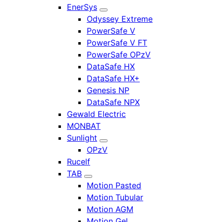
EnerSys
Odyssey Extreme
PowerSafe V
PowerSafe V FT
PowerSafe OPzV
DataSafe HX
DataSafe HX+
Genesis NP
DataSafe NPX
Gewald Electric
MONBAT
Sunlight
OPzV
Rucelf
TAB
Motion Pasted
Motion Tubular
Motion AGM
Motion Gel