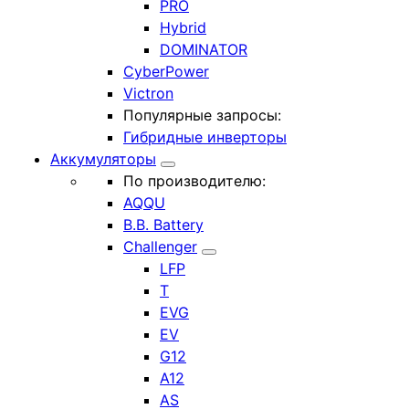
PRO
Hybrid
DOMINATOR
CyberPower
Victron
Популярные запросы:
Гибридные инверторы
Аккумуляторы
По производителю:
AQQU
B.B. Battery
Challenger
LFP
T
EVG
EV
G12
A12
AS