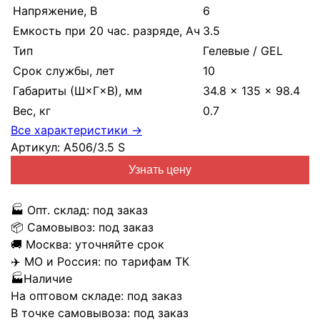
Напряжение, В
6
Емкость при 20 час. разряде, Ач
3.5
Тип
Гелевые / GEL
Срок службы, лет
10
Габариты (Ш×Г×В), мм
34.8 × 135 × 98.4
Вес, кг
0.7
Все характеристики →
Артикул:
A506/3.5 S
Узнать цену
🏭
Опт. склад:
под заказ
📦
Самовывоз:
под заказ
🚚
Москва:
уточняйте срок
✈️
МО и Россия:
по тарифам ТК
🏭
Наличие
На оптовом складе:
под заказ
В точке самовывоза:
под заказ