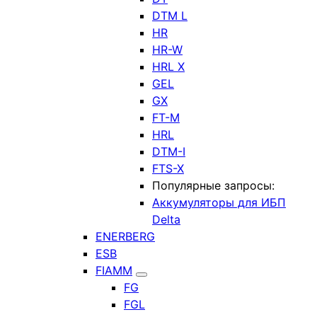
DTM L
HR
HR-W
HRL X
GEL
GX
FT-M
HRL
DTM-I
FTS-X
Популярные запросы:
Аккумуляторы для ИБП
Delta
ENERBERG
ESB
FIAMM
FG
FGL