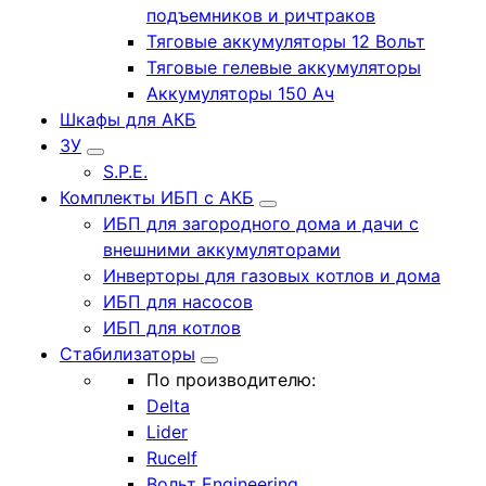
подъемников и ричтраков
Тяговые аккумуляторы 12 Вольт
Тяговые гелевые аккумуляторы
Аккумуляторы 150 Ач
Шкафы для АКБ
ЗУ
S.P.E.
Комплекты ИБП с АКБ
ИБП для загородного дома и дачи с
внешними аккумуляторами
Инверторы для газовых котлов и дома
ИБП для насосов
ИБП для котлов
Стабилизаторы
По производителю:
Delta
Lider
Rucelf
Вольт Engineering