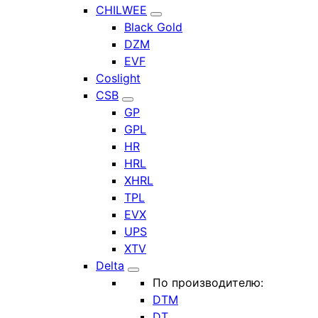
CHILWEE
Black Gold
DZM
EVF
Coslight
CSB
GP
GPL
HR
HRL
XHRL
TPL
EVX
UPS
XTV
Delta
По производителю:
DTM
DT