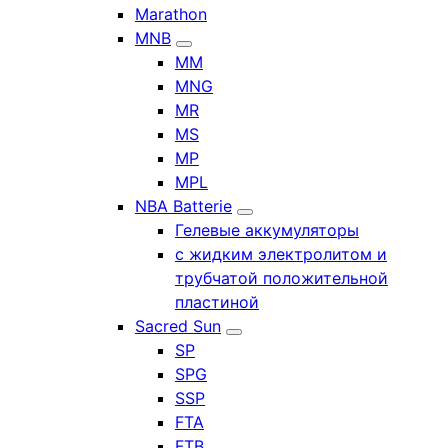
Marathon
MNB
MM
MNG
MR
MS
MP
MPL
NBA Batterie
Гелевые аккумуляторы
с жидким электролитом и
трубчатой положительной
пластиной
Sacred Sun
SP
SPG
SSP
FTA
FTB