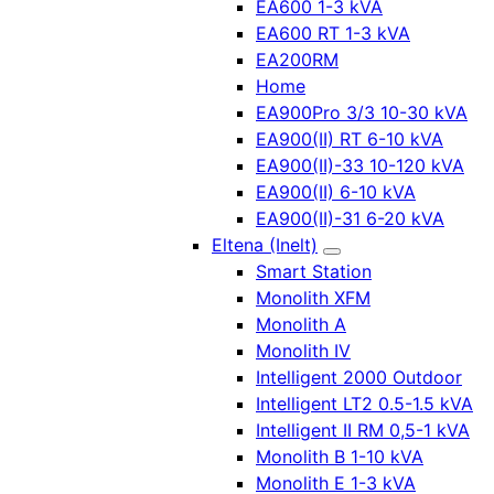
EA600 1-3 kVA
EA600 RT 1-3 kVA
EA200RM
Home
EA900Pro 3/3 10-30 kVA
EA900(II) RT 6-10 kVA
EA900(II)-33 10-120 kVA
EA900(II) 6-10 kVA
EA900(II)-31 6-20 kVA
Eltena (Inelt)
Smart Station
Monolith XFM
Monolith A
Monolith IV
Intelligent 2000 Outdoor
Intelligent LT2 0.5-1.5 kVA
Intelligent II RM 0,5-1 kVA
Monolith B 1-10 kVA
Monolith E 1-3 kVA