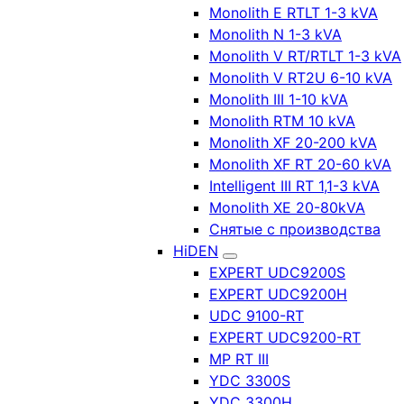
Monolith E RTLT 1-3 kVA
Monolith N 1-3 kVA
Monolith V RT/RTLT 1-3 kVA
Monolith V RT2U 6-10 kVA
Monolith III 1-10 kVA
Monolith RTM 10 kVA
Monolith XF 20-200 kVA
Monolith XF RT 20-60 kVA
Intelligent III RT 1,1-3 kVA
Monolith XE 20-80kVA
Снятые с производства
HiDEN
EXPERT UDC9200S
EXPERT UDC9200H
UDC 9100-RT
EXPERT UDC9200-RT
MP RT III
YDC 3300S
YDC 3300H