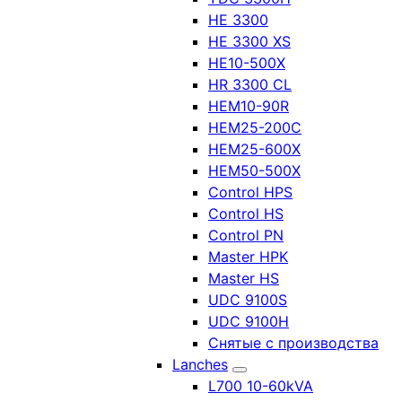
HE 3300
HE 3300 XS
HE10-500X
HR 3300 CL
HEM10-90R
HEM25-200C
HEM25-600X
HEM50-500X
Control HPS
Control HS
Control PN
Master HPK
Master HS
UDC 9100S
UDC 9100H
Снятые с производства
Lanches
L700 10-60kVA