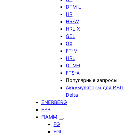
DTM L
HR
HR-W
HRL X
GEL
GX
FT-M
HRL
DTM-I
FTS-X
Популярные запросы:
Аккумуляторы для ИБП
Delta
ENERBERG
ESB
FIAMM
FG
FGL