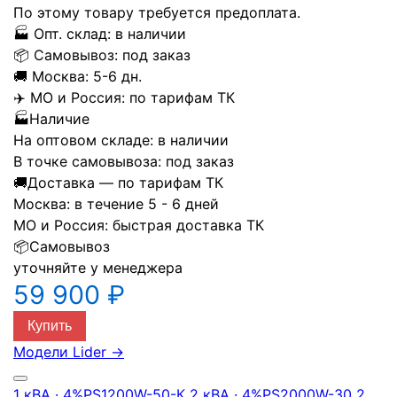
По этому товару требуется предоплата.
🏭
Опт. склад:
в наличии
📦
Самовывоз:
под заказ
🚚
Москва:
5-6 дн.
✈️
МО и Россия:
по тарифам ТК
🏭
Наличие
На оптовом складе:
в наличии
В точке самовывоза:
под заказ
🚚
Доставка — по тарифам ТК
Москва:
в течение 5 - 6 дней
МО и Россия:
быстрая доставка ТК
📦
Самовывоз
уточняйте у менеджера
59 900 ₽
Купить
Модели Lider
→
1 кВА · 4%
PS1200W-50-К
2 кВА · 4%
PS2000W-30
2