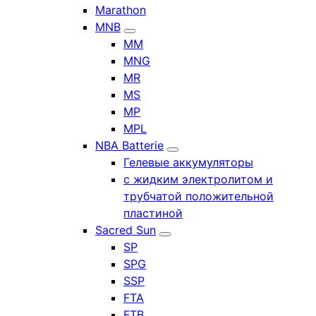
Marathon
MNB
MM
MNG
MR
MS
MP
MPL
NBA Batterie
Гелевые аккумуляторы
с жидким электролитом и
трубчатой положительной
пластиной
Sacred Sun
SP
SPG
SSP
FTA
FTB