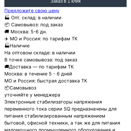
Заказ в 1 клик
Предложите свою цену
🏭
Опт. склад:
в наличии
📦
Самовывоз:
под заказ
🚚
Москва:
5-6 дн.
✈️
МО и Россия:
по тарифам ТК
🏭
Наличие
На оптовом складе:
в наличии
В точке самовывоза:
под заказ
🚚
Доставка — по тарифам ТК
Москва:
в течение 5 - 6 дней
МО и Россия:
быстрая доставка ТК
📦
Самовывоз
уточняйте у менеджера
Электронные стабилизаторы напряжения
переменного тока серии SQ предназначены для
питания стабилизированным напряжением
бытовой, офисной техники, а так же для питания
маломощного промышленного оборудования и