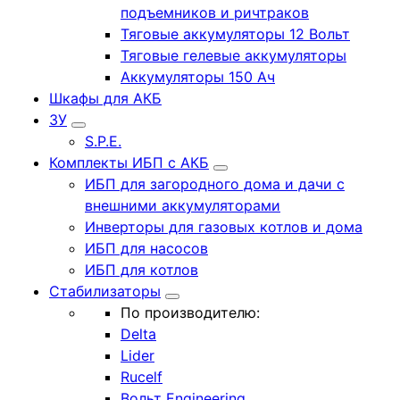
подъемников и ричтраков
Тяговые аккумуляторы 12 Вольт
Тяговые гелевые аккумуляторы
Аккумуляторы 150 Ач
Шкафы для АКБ
ЗУ
S.P.E.
Комплекты ИБП с АКБ
ИБП для загородного дома и дачи с
внешними аккумуляторами
Инверторы для газовых котлов и дома
ИБП для насосов
ИБП для котлов
Стабилизаторы
По производителю:
Delta
Lider
Rucelf
Вольт Engineering