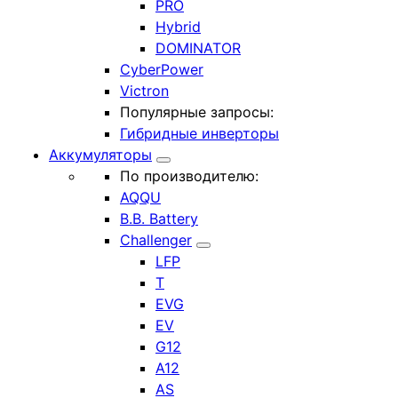
PRO
Hybrid
DOMINATOR
CyberPower
Victron
Популярные запросы:
Гибридные инверторы
Аккумуляторы
По производителю:
AQQU
B.B. Battery
Challenger
LFP
T
EVG
EV
G12
A12
AS