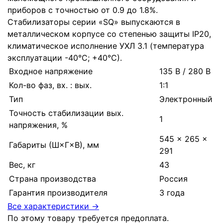
приборов с точностью от 0.9 до 1.8%.
Стабилизаторы серии «SQ» выпускаются в
металлическом корпусе со степенью защиты IP20,
климатическое исполнение УХЛ 3.1 (температура
эксплуатации -40°С; +40°С).
Входное напряжение
135 В / 280 В
Кол-во фаз, вх. : вых.
1:1
Тип
Электронный
Точность стабилизации вых.
1
напряжения, %
545 × 265 ×
Габариты (Ш×Г×В), мм
291
Вес, кг
43
Страна производства
Россия
Гарантия производителя
3 года
Все характеристики →
По этому товару требуется предоплата.