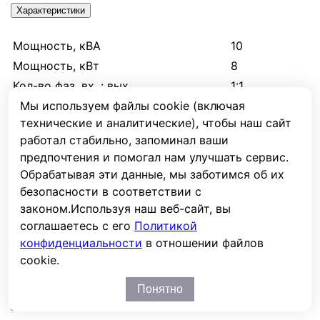
Характеристики
Мощность, кВА
10
Мощность, кВт
8
Кол-во фаз, вх. : вых.
1:1
Мы используем файлы cookie (включая
Вх. напряжение мин., В
135
технические и аналитические), чтобы наш сайт
Вх. напряжение макс., В
280
работал стабильно, запоминал ваши
Тип
Электронный
предпочтения и помогал нам улучшать сервис.
Точность стабилизации вых.
Обрабатывая эти данные, мы заботимся об их
1
напряжения, %
безопасности в соответствии с
Длина, мм
265
законом.
Используя наш веб-сайт, вы
Ширина, мм
545
соглашаетесь с его
Политикой
конфиденциальности
в отношении файлов
Высота, мм
291
cookie.
Вес, кг.
43
Понятно
Отзывы