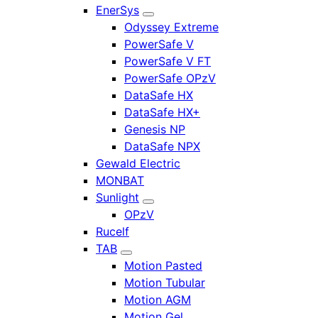
EnerSys
Odyssey Extreme
PowerSafe V
PowerSafe V FT
PowerSafe OPzV
DataSafe HX
DataSafe HX+
Genesis NP
DataSafe NPX
Gewald Electric
MONBAT
Sunlight
OPzV
Rucelf
TAB
Motion Pasted
Motion Tubular
Motion AGM
Motion Gel