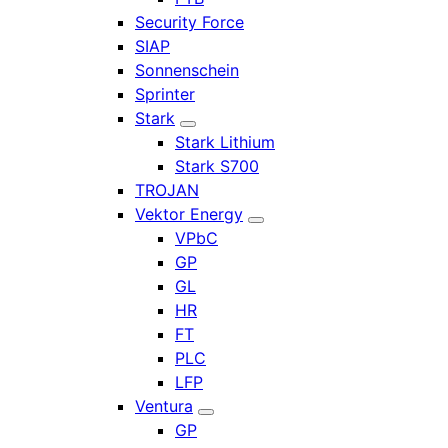
Security Force
SIAP
Sonnenschein
Sprinter
Stark
Stark Lithium
Stark S700
TROJAN
Vektor Energy
VPbC
GP
GL
HR
FT
PLC
LFP
Ventura
GP