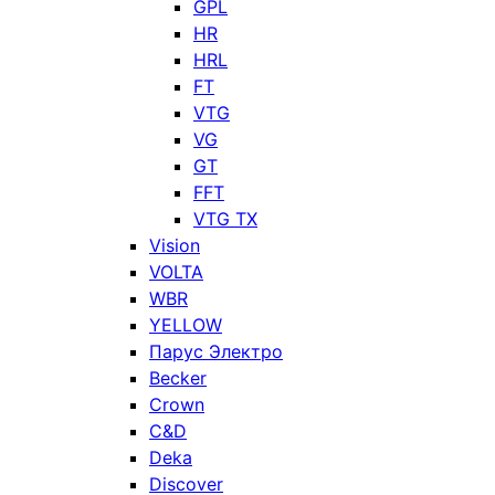
GPL
HR
HRL
FT
VTG
VG
GT
FFT
VTG TX
Vision
VOLTA
WBR
YELLOW
Парус Электро
Becker
Crown
C&D
Deka
Discover