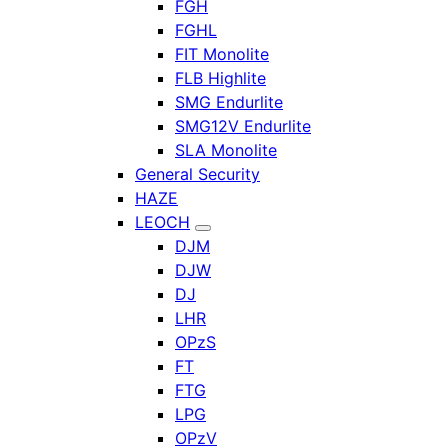
FGH
FGHL
FIT Monolite
FLB Highlite
SMG Endurlite
SMG12V Endurlite
SLA Monolite
General Security
HAZE
LEOCH
DJM
DJW
DJ
LHR
OPzS
FT
FTG
LPG
OPzV