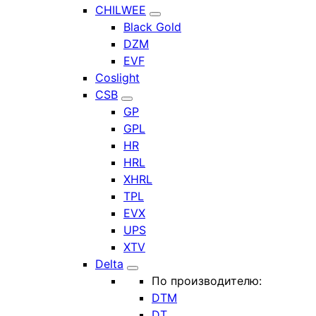
CHILWEE
Black Gold
DZM
EVF
Coslight
CSB
GP
GPL
HR
HRL
XHRL
TPL
EVX
UPS
XTV
Delta
По производителю:
DTM
DT