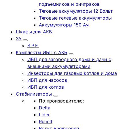
подъемников и ричтраков
Тяговые аккумуляторы 12 Вольт
Тяговые гелевые аккумуляторы
Аккумуляторы 150 Ач
Шкафы для АКБ
ЗУ
S.P.E.
Комплекты ИБП с АКБ
ИБП для загородного дома и дачи с
внешними аккумуляторами
Инверторы для газовых котлов и дома
ИБП для насосов
ИБП для котлов
Стабилизаторы
По производителю:
Delta
Lider
Rucelf
Вольт Engineering