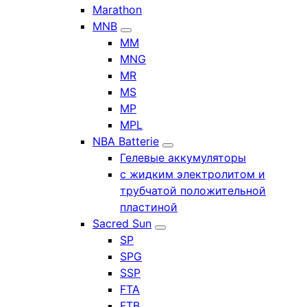
Marathon
MNB
MM
MNG
MR
MS
MP
MPL
NBA Batterie
Гелевые аккумуляторы
с жидким электролитом и
трубчатой положительной
пластиной
Sacred Sun
SP
SPG
SSP
FTA
FTB