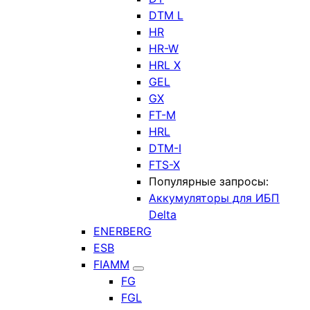
DTM L
HR
HR-W
HRL X
GEL
GX
FT-M
HRL
DTM-I
FTS-X
Популярные запросы:
Аккумуляторы для ИБП
Delta
ENERBERG
ESB
FIAMM
FG
FGL