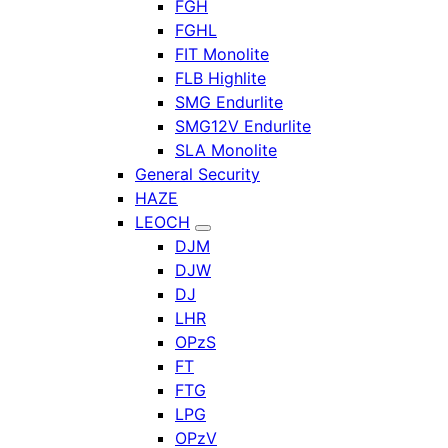
FGH
FGHL
FIT Monolite
FLB Highlite
SMG Endurlite
SMG12V Endurlite
SLA Monolite
General Security
HAZE
LEOCH
DJM
DJW
DJ
LHR
OPzS
FT
FTG
LPG
OPzV