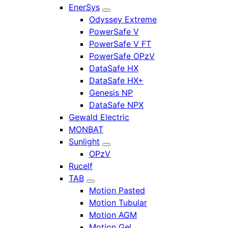
EnerSys
Odyssey Extreme
PowerSafe V
PowerSafe V FT
PowerSafe OPzV
DataSafe HX
DataSafe HX+
Genesis NP
DataSafe NPX
Gewald Electric
MONBAT
Sunlight
OPzV
Rucelf
TAB
Motion Pasted
Motion Tubular
Motion AGM
Motion Gel