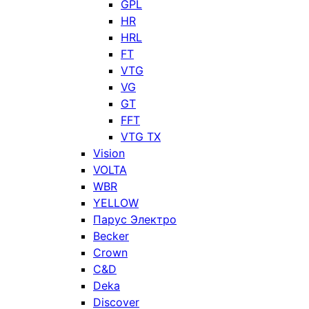
GPL
HR
HRL
FT
VTG
VG
GT
FFT
VTG TX
Vision
VOLTA
WBR
YELLOW
Парус Электро
Becker
Crown
C&D
Deka
Discover