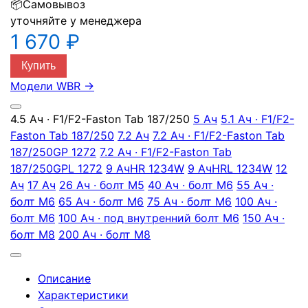
📦
Самовывоз
уточняйте у менеджера
1 670 ₽
Купить
Модели WBR
→
4.5 Ач · F1/F2-Faston Tab 187/250
5 Ач
5.1 Ач · F1/F2-
Faston Tab 187/250
7.2 Ач
7.2 Ач · F1/F2-Faston Tab
187/250
GP 1272
7.2 Ач · F1/F2-Faston Tab
187/250
GPL 1272
9 Ач
HR 1234W
9 Ач
HRL 1234W
12
Ач
17 Ач
26 Ач · болт М5
40 Ач · болт М6
55 Ач ·
болт М6
65 Ач · болт М6
75 Ач · болт М6
100 Ач ·
болт М6
100 Ач · под внутренний болт М6
150 Ач ·
болт М8
200 Ач · болт М8
Описание
Характеристики