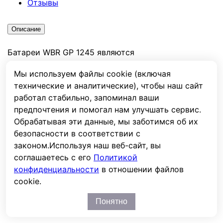
Отзывы
Описание
Батареи WBR GP 1245 являются
необслуживаемыми - выполнены по AGM
Мы используем файлы cookie (включая
-технологии, способны работать в циклическом
технические и аналитические), чтобы наш сайт
режиме, герметизированы - работоспособны в
работал стабильно, запоминал ваши
любом положении.безопасны в эксплуатации;
предпочтения и помогал нам улучшать сервис.
имеют низкий уровень саморазряда;
Обрабатывая эти данные, мы заботимся об их
высоконадежны. Используются в качестве
безопасности в соответствии с
резервного питания промышленного оборудования,
законом.
Используя наш веб-сайт, вы
в источниках бесперебойного питания (UPS),
соглашаетесь с его
Политикой
системах охранной и пожарной сигнализации,
конфиденциальности
в отношении файлов
портативном измерительном оборудовании,
cookie.
электроприборах и другом оборудовании.
Понятно