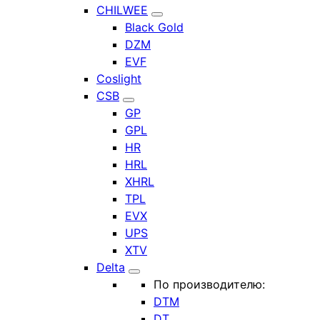
CHILWEE
Black Gold
DZM
EVF
Coslight
CSB
GP
GPL
HR
HRL
XHRL
TPL
EVX
UPS
XTV
Delta
По производителю:
DTM
DT