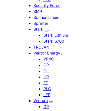
Security Force
SIAP
Sonnenschein
Sprinter
Stark
Stark Lithium
Stark S700
TROJAN
Vektor Energy
VPbC
GP
GL
HR
FT
PLC
LFP
Ventura
GP