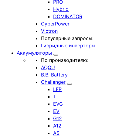
PRO
Hybrid
DOMINATOR
CyberPower
Victron
Популярные запросы:
Гибридные инверторы
Аккумуляторы
По производителю:
AQQU
B.B. Battery
Challenger
LFP
T
EVG
EV
G12
A12
AS