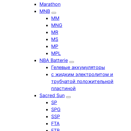
Marathon
MNB
MM
MNG
MR
MS
MP
MPL
NBA Batterie
Гелевые аккумуляторы
с жидким электролитом и
трубчатой положительной
пластиной
Sacred Sun
SP
SPG
SSP
FTA
FTB