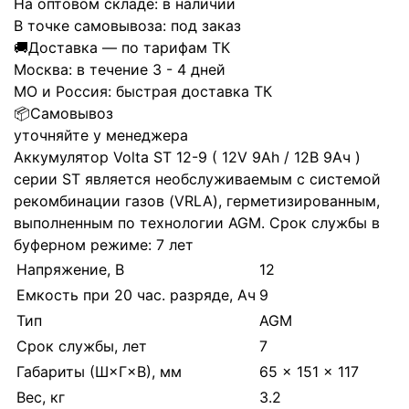
На оптовом складе:
в наличии
В точке самовывоза:
под заказ
🚚
Доставка — по тарифам ТК
Москва:
в течение 3 - 4 дней
МО и Россия:
быстрая доставка ТК
📦
Самовывоз
уточняйте у менеджера
Аккумулятор Volta ST 12-9 ( 12V 9Ah / 12В 9Ач )
серии ST является необслуживаемым с системой
рекомбинации газов (VRLA), герметизированным,
выполненным по технологии AGM. Срок службы в
буферном режиме: 7 лет
Напряжение, В
12
Емкость при 20 час. разряде, Ач
9
Тип
AGM
Срок службы, лет
7
Габариты (Ш×Г×В), мм
65 × 151 × 117
Вес, кг
3.2