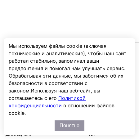
Мы используем файлы cookie (включая
технические и аналитические), чтобы наш сайт
Характеристики
работал стабильно, запоминал ваши
предпочтения и помогал нам улучшать сервис.
Емкость, Ач.
9
Обрабатывая эти данные, мы заботимся об их
Емкость при 20 час. разряде, Ач
9
безопасности в соответствии с
Напряжение, В
12
законом.
Используя наш веб-сайт, вы
соглашаетесь с его
Политикой
Срок службы, лет
7
конфиденциальности
в отношении файлов
Тип
AGM
cookie.
Клеммы
T2
Фронт-терминальные
Нет
Понятно
Длина, мм
151