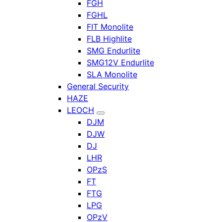
FGH
FGHL
FIT Monolite
FLB Highlite
SMG Endurlite
SMG12V Endurlite
SLA Monolite
General Security
HAZE
LEOCH
DJM
DJW
DJ
LHR
OPzS
FT
FTG
LPG
OPzV