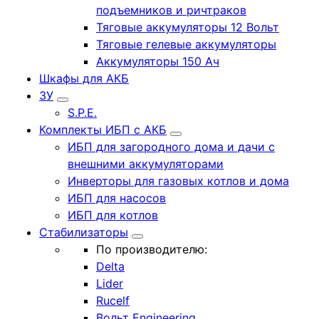
подъемников и ричтраков
Тяговые аккумуляторы 12 Вольт
Тяговые гелевые аккумуляторы
Аккумуляторы 150 Ач
Шкафы для АКБ
ЗУ
S.P.E.
Комплекты ИБП с АКБ
ИБП для загородного дома и дачи с
внешними аккумуляторами
Инверторы для газовых котлов и дома
ИБП для насосов
ИБП для котлов
Стабилизаторы
По производителю:
Delta
Lider
Rucelf
Вольт Engineering