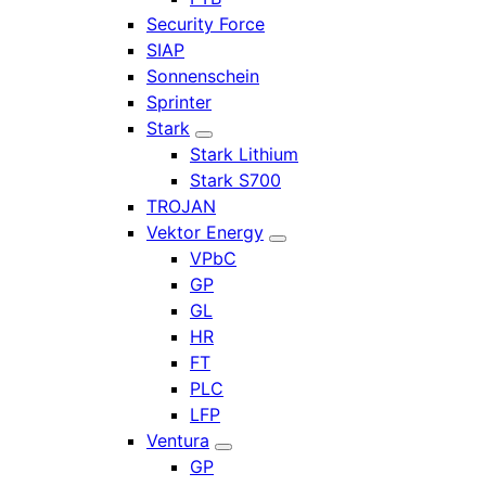
Security Force
SIAP
Sonnenschein
Sprinter
Stark
Stark Lithium
Stark S700
TROJAN
Vektor Energy
VPbC
GP
GL
HR
FT
PLC
LFP
Ventura
GP