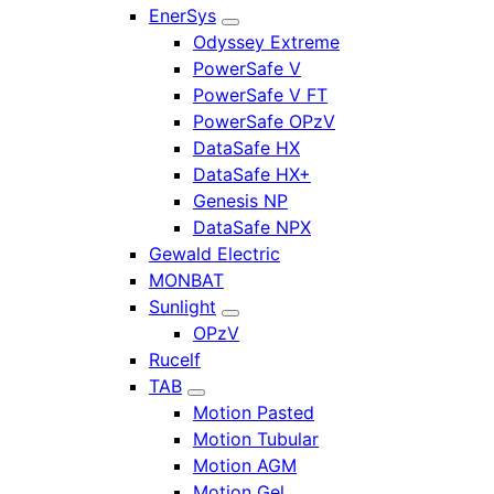
EnerSys
Odyssey Extreme
PowerSafe V
PowerSafe V FT
PowerSafe OPzV
DataSafe HX
DataSafe HX+
Genesis NP
DataSafe NPX
Gewald Electric
MONBAT
Sunlight
OPzV
Rucelf
TAB
Motion Pasted
Motion Tubular
Motion AGM
Motion Gel