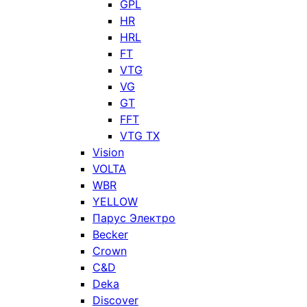
GPL
HR
HRL
FT
VTG
VG
GT
FFT
VTG TX
Vision
VOLTA
WBR
YELLOW
Парус Электро
Becker
Crown
C&D
Deka
Discover