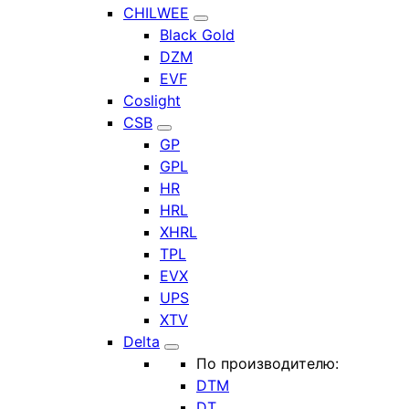
CHILWEE
Black Gold
DZM
EVF
Coslight
CSB
GP
GPL
HR
HRL
XHRL
TPL
EVX
UPS
XTV
Delta
По производителю:
DTM
DT