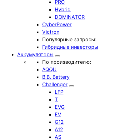
PRO
Hybrid
DOMINATOR
CyberPower
Victron
Популярные запросы:
Гибридные инверторы
Аккумуляторы
По производителю:
AQQU
B.B. Battery
Challenger
LFP
T
EVG
EV
G12
A12
AS