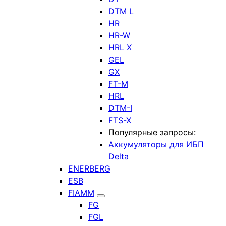
DTM L
HR
HR-W
HRL X
GEL
GX
FT-M
HRL
DTM-I
FTS-X
Популярные запросы:
Аккумуляторы для ИБП
Delta
ENERBERG
ESB
FIAMM
FG
FGL