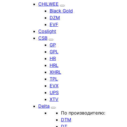
CHILWEE
Black Gold
DZM
EVF
Coslight
CSB
GP
GPL
HR
HRL
XHRL
TPL
EVX
UPS
XTV
Delta
По производителю:
DTM
DT