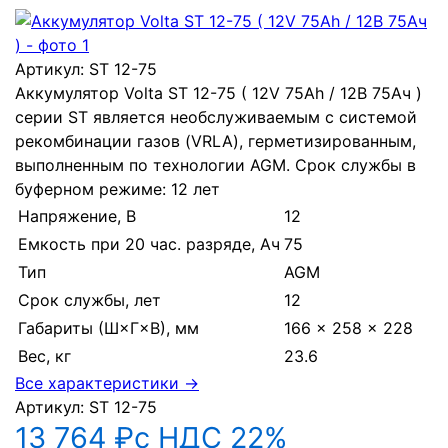
Артикул:
ST 12-75
Аккумулятор Volta ST 12-75 ( 12V 75Ah / 12В 75Ач )
серии ST является необслуживаемым с системой
рекомбинации газов (VRLA), герметизированным,
выполненным по технологии AGM. Срок службы в
буферном режиме: 12 лет
Напряжение, В
12
Емкость при 20 час. разряде, Ач
75
Тип
AGM
Срок службы, лет
12
Габариты (Ш×Г×В), мм
166 × 258 × 228
Вес, кг
23.6
Все характеристики →
Артикул:
ST 12-75
13 764 ₽
с НДС 22%