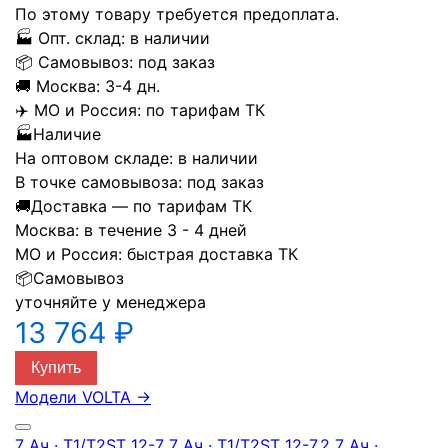
По этому товару требуется предоплата.
🏭
Опт. склад:
в наличии
📦
Самовывоз:
под заказ
🚚
Москва:
3-4 дн.
✈️
МО и Россия:
по тарифам ТК
🏭
Наличие
На оптовом складе:
в наличии
В точке самовывоза:
под заказ
🚚
Доставка — по тарифам ТК
Москва:
в течение 3 - 4 дней
МО и Россия:
быстрая доставка ТК
📦
Самовывоз
уточняйте у менеджера
13 764 ₽
Купить
Модели VOLTA
→
7 Ач · T1/T2
ST 12-7
7 Ач · T1/T2
ST 12-7.2
7 Ач ·