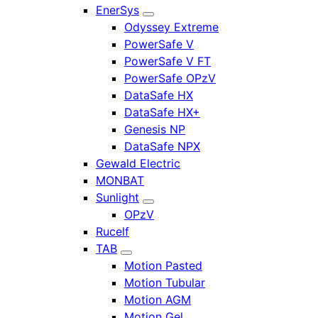
EnerSys
Odyssey Extreme
PowerSafe V
PowerSafe V FT
PowerSafe OPzV
DataSafe HX
DataSafe HX+
Genesis NP
DataSafe NPX
Gewald Electric
MONBAT
Sunlight
OPzV
Rucelf
TAB
Motion Pasted
Motion Tubular
Motion AGM
Motion Gel