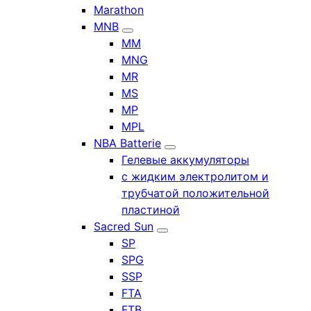
Marathon
MNB
MM
MNG
MR
MS
MP
MPL
NBA Batterie
Гелевые аккумуляторы
с жидким электролитом и
трубчатой положительной
пластиной
Sacred Sun
SP
SPG
SSP
FTA
FTB