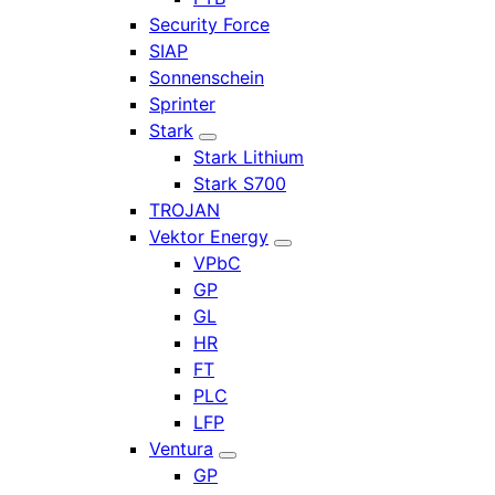
Security Force
SIAP
Sonnenschein
Sprinter
Stark
Stark Lithium
Stark S700
TROJAN
Vektor Energy
VPbC
GP
GL
HR
FT
PLC
LFP
Ventura
GP