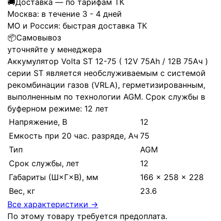
🚚
Доставка — по тарифам ТК
Москва:
в течение 3 - 4 дней
МО и Россия:
быстрая доставка ТК
📦
Самовывоз
уточняйте у менеджера
Аккумулятор Volta ST 12-75 ( 12V 75Ah / 12В 75Ач )
серии ST является необслуживаемым с системой
рекомбинации газов (VRLA), герметизированным,
выполненным по технологии AGM. Срок службы в
буферном режиме: 12 лет
Напряжение, В
12
Емкость при 20 час. разряде, Ач
75
Тип
AGM
Срок службы, лет
12
Габариты (Ш×Г×В), мм
166 × 258 × 228
Вес, кг
23.6
Все характеристики →
По этому товару требуется предоплата.