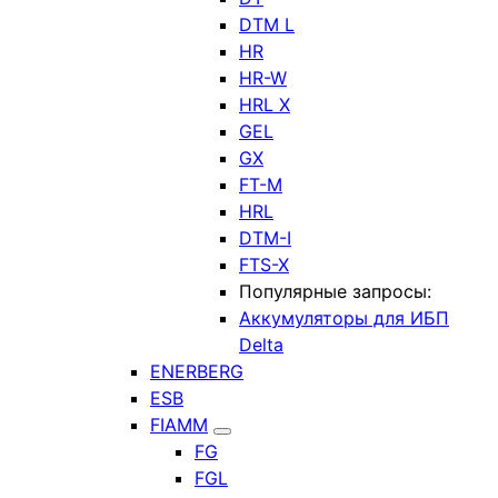
DTM L
HR
HR-W
HRL X
GEL
GX
FT-M
HRL
DTM-I
FTS-X
Популярные запросы:
Аккумуляторы для ИБП
Delta
ENERBERG
ESB
FIAMM
FG
FGL