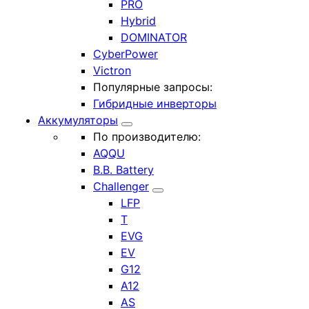
PRO
Hybrid
DOMINATOR
CyberPower
Victron
Популярные запросы:
Гибридные инверторы
Аккумуляторы
По производителю:
AQQU
B.B. Battery
Challenger
LFP
T
EVG
EV
G12
A12
AS