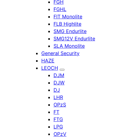
FGH
FGHL
FIT Monolite
FLB Highlite
SMG Endurlite
SMG12V Endurlite
SLA Monolite
General Security
HAZE
LEOCH
DJM
DJW
DJ
LHR
OPzS
FT
FTG
LPG
OPzV