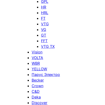
GPL
HR
HRL
FT
VTG
VG
GT
FFT
VTG TX
Vision
VOLTA
WBR
YELLOW
Парус Электро
Becker
Crown
C&D
Deka
Discover