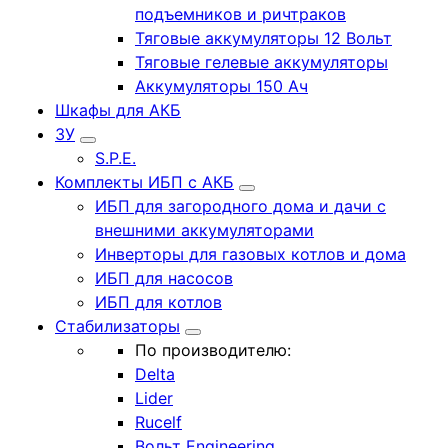
подъемников и ричтраков
Тяговые аккумуляторы 12 Вольт
Тяговые гелевые аккумуляторы
Аккумуляторы 150 Ач
Шкафы для АКБ
ЗУ
S.P.E.
Комплекты ИБП с АКБ
ИБП для загородного дома и дачи с
внешними аккумуляторами
Инверторы для газовых котлов и дома
ИБП для насосов
ИБП для котлов
Стабилизаторы
По производителю:
Delta
Lider
Rucelf
Вольт Engineering