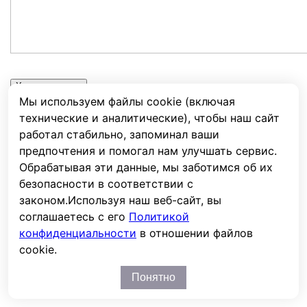
Характеристики
Мы используем файлы cookie (включая
технические и аналитические), чтобы наш сайт
Емкость, Ач.
75
работал стабильно, запоминал ваши
Емкость при 20 час. разряде, Ач
75
предпочтения и помогал нам улучшать сервис.
Напряжение, В
12
Обрабатывая эти данные, мы заботимся об их
Срок службы, лет
12
безопасности в соответствии с
Тип
AGM
законом.
Используя наш веб-сайт, вы
Клеммы
T12
соглашаетесь с его
Политикой
конфиденциальности
в отношении файлов
Фронт-терминальные
Нет
cookie.
Длина, мм
258
Ширина, мм
166
Понятно
Высота, мм
210