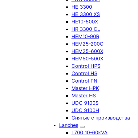
HE 3300
HE 3300 XS
HE10-500X
HR 3300 CL
HEM10-90R
HEM25-200C
HEM25-600X
HEM50-500X
Control HPS
Control HS
Control PN
Master HPK
Master HS
UDC 9100S
UDC 9100H
Снятые с производства
Lanches
L700 10-60kVA