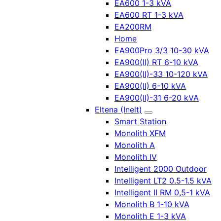
EA600 1-3 kVA
EA600 RT 1-3 kVA
EA200RM
Home
EA900Pro 3/3 10-30 kVA
EA900(II) RT 6-10 kVA
EA900(II)-33 10-120 kVA
EA900(II) 6-10 kVA
EA900(II)-31 6-20 kVA
Eltena (Inelt)
Smart Station
Monolith XFM
Monolith A
Monolith IV
Intelligent 2000 Outdoor
Intelligent LT2 0.5-1.5 kVA
Intelligent II RM 0,5-1 kVA
Monolith B 1-10 kVA
Monolith E 1-3 kVA