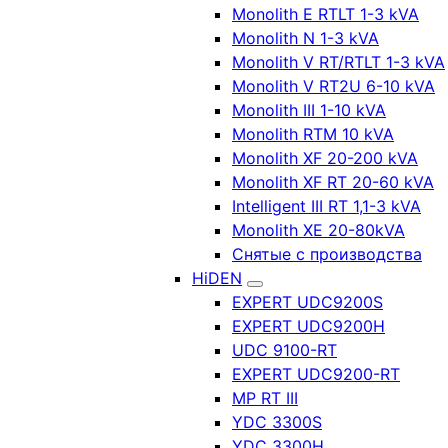
Monolith E RTLT 1-3 kVA
Monolith N 1-3 kVA
Monolith V RT/RTLT 1-3 kVA
Monolith V RT2U 6-10 kVA
Monolith III 1-10 kVA
Monolith RTM 10 kVA
Monolith XF 20-200 kVA
Monolith XF RT 20-60 kVA
Intelligent III RT 1,1-3 kVA
Monolith XE 20-80kVA
Снятые с производства
HiDEN
EXPERT UDC9200S
EXPERT UDC9200H
UDC 9100-RT
EXPERT UDC9200-RT
MP RT III
YDC 3300S
YDC 3300H