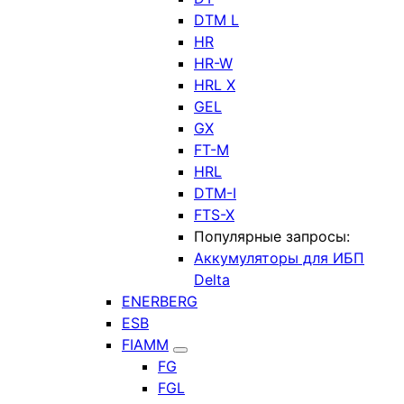
DTM L
HR
HR-W
HRL X
GEL
GX
FT-M
HRL
DTM-I
FTS-X
Популярные запросы:
Аккумуляторы для ИБП
Delta
ENERBERG
ESB
FIAMM
FG
FGL