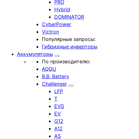
PRO
Hybrid
DOMINATOR
CyberPower
Victron
Популярные запросы:
Гибридные инверторы
Аккумуляторы
По производителю:
AQQU
B.B. Battery
Challenger
LFP
T
EVG
EV
G12
A12
AS