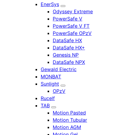
EnerSys
Odyssey Extreme
PowerSafe V
PowerSafe V FT
PowerSafe OPzV
DataSafe HX
DataSafe HX+
Genesis NP
DataSafe NPX
Gewald Electric
MONBAT
Sunlight
OPzV
Rucelf
TAB
Motion Pasted
Motion Tubular
Motion AGM
Motion Gel