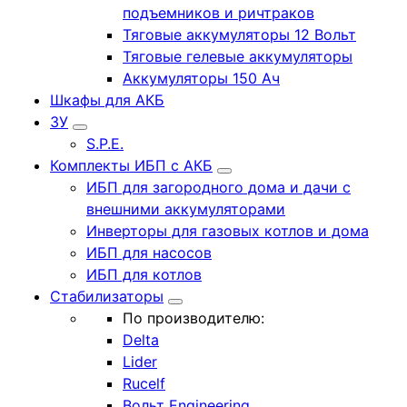
подъемников и ричтраков
Тяговые аккумуляторы 12 Вольт
Тяговые гелевые аккумуляторы
Аккумуляторы 150 Ач
Шкафы для АКБ
ЗУ
S.P.E.
Комплекты ИБП с АКБ
ИБП для загородного дома и дачи с
внешними аккумуляторами
Инверторы для газовых котлов и дома
ИБП для насосов
ИБП для котлов
Стабилизаторы
По производителю:
Delta
Lider
Rucelf
Вольт Engineering