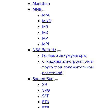
Marathon
MNB
MM
MNG
MR
MS
MP
MPL
NBA Batterie
Гелевые аккумуляторы
с жидким электролитом и
трубчатой положительной
пластиной
Sacred Sun
SP
SPG
SSP
FTA
FTB