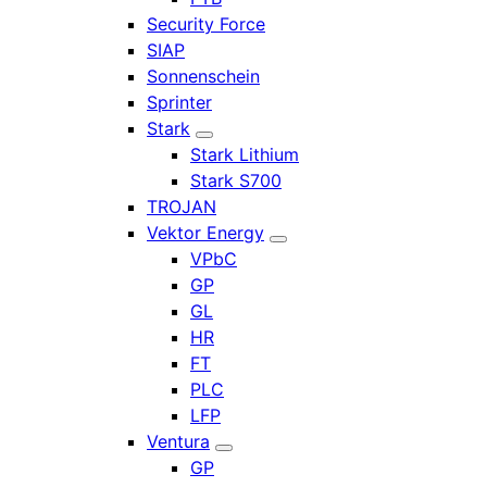
Security Force
SIAP
Sonnenschein
Sprinter
Stark
Stark Lithium
Stark S700
TROJAN
Vektor Energy
VPbC
GP
GL
HR
FT
PLC
LFP
Ventura
GP