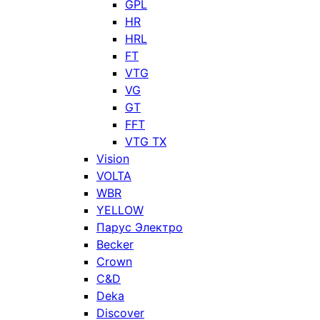
GPL
HR
HRL
FT
VTG
VG
GT
FFT
VTG TX
Vision
VOLTA
WBR
YELLOW
Парус Электро
Becker
Crown
C&D
Deka
Discover