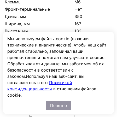
Клеммы
M6
Фронт-терминальные
Нет
Длина, мм
350
Ширина, мм
167
Высота, мм
133
Высота с клеммами, мм
133
Мы используем файлы cookie (включая
технические и аналитические), чтобы наш сайт
Вес, кг.
19
работал стабильно, запоминал ваши
предпочтения и помогал нам улучшать сервис.
Отзывы
Обрабатывая эти данные, мы заботимся об их
безопасности в соответствии с
Отзывов пока нет. Ваш будет первым!
законом.
Используя наш веб-сайт, вы
соглашаетесь с его
Политикой
Оставить отзыв
конфиденциальности
в отношении файлов
Ваша оценка
cookie.
Имя
Понятно
E-mail