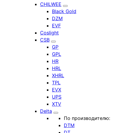
CHILWEE
Black Gold
DZM
EVF
Coslight
CSB
GP
GPL
HR
HRL
XHRL
TPL
EVX
UPS
XTV
Delta
По производителю:
DTM
DT