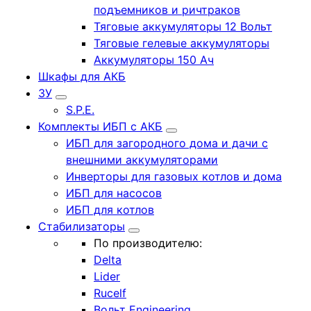
подъемников и ричтраков
Тяговые аккумуляторы 12 Вольт
Тяговые гелевые аккумуляторы
Аккумуляторы 150 Ач
Шкафы для АКБ
ЗУ
S.P.E.
Комплекты ИБП с АКБ
ИБП для загородного дома и дачи с
внешними аккумуляторами
Инверторы для газовых котлов и дома
ИБП для насосов
ИБП для котлов
Стабилизаторы
По производителю:
Delta
Lider
Rucelf
Вольт Engineering