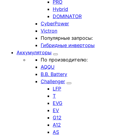
PRO
Hybrid
DOMINATOR
CyberPower
Victron
Популярные запросы:
Гибридные инверторы
Аккумуляторы
По производителю:
AQQU
B.B. Battery
Challenger
LFP
T
EVG
EV
G12
A12
AS