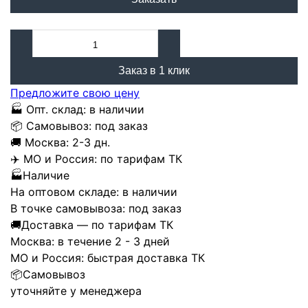
Заказ в 1 клик
Предложите свою цену
🏭
Опт. склад:
в наличии
📦
Самовывоз:
под заказ
🚚
Москва:
2-3 дн.
✈️
МО и Россия:
по тарифам ТК
🏭
Наличие
На оптовом складе:
в наличии
В точке самовывоза:
под заказ
🚚
Доставка — по тарифам ТК
Москва:
в течение 2 - 3 дней
МО и Россия:
быстрая доставка ТК
📦
Самовывоз
уточняйте у менеджера