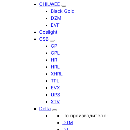
CHILWEE
Black Gold
DZM
EVF
Coslight
CSB
GP
GPL
HR
HRL
XHRL
TPL
EVX
UPS
XTV
Delta
По производителю:
DTM
DT