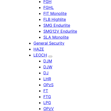
FGH
FGHL
FIT Monolite
FLB Highlite
SMG Endurlite
SMG12V Endurlite
SLA Monolite
General Security
HAZE
LEOCH
DJM
DJW
DJ
LHR
OPzS
FT
FTG
LPG
OPzV