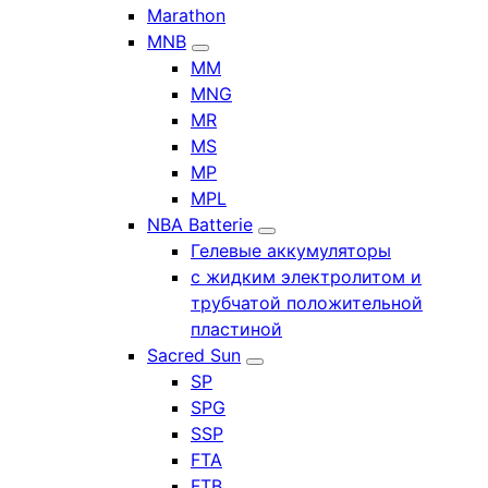
Marathon
MNB
MM
MNG
MR
MS
MP
MPL
NBA Batterie
Гелевые аккумуляторы
с жидким электролитом и
трубчатой положительной
пластиной
Sacred Sun
SP
SPG
SSP
FTA
FTB