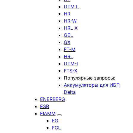
DTM L
HR
HR-W
HRL X
GEL
GX
FT-M
HRL
DTM-I
FTS-X
Популярные запросы:
Аккумуляторы для ИБП
Delta
ENERBERG
ESB
FIAMM
FG
FGL