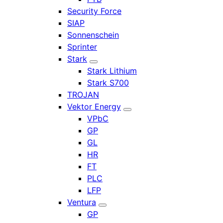
Security Force
SIAP
Sonnenschein
Sprinter
Stark
Stark Lithium
Stark S700
TROJAN
Vektor Energy
VPbC
GP
GL
HR
FT
PLC
LFP
Ventura
GP