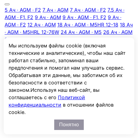
5 Ач · AGM · F2
7 Ач · AGM
7 Ач · AGM · F2
7.5 Ач ·
AGM · F1, F2
9 Ач · AGM
9 Ач · AGM · F1, F2
9 Ач ·
AGM · F2
12 Ач · AGM
18 Ач · AGM · M5
HR 12-18
18 Ач
· AGM · M5
HRL 12-76W
24 Ач · AGM · M5
26 Ач · AGM
28 Ач · AGM · M5
33 Ач · AGM
33 Ач · AGM · M6
40
Мы используем файлы cookie (включая
Ач · AGM · M6
45 Ач · AGM
45 Ач · AGM · M6
50 Ач ·
технические и аналитические), чтобы наш сайт
AGM · M6
55 Ач · AGM
65 Ач · AGM
65 Ач · AGM · M6
работал стабильно, запоминал ваши
65 Ач · GEL
75 Ач · AGM
75 Ач · AGM · M6
HRL 12-
предпочтения и помогал нам улучшать сервис.
270W
75 Ач · AGM · M6
ABF 12-75
80 Ач · AGM · M6
Обрабатывая эти данные, мы заботимся об их
88 Ач · AGM
90 Ач · AGM · M6
ABF 12-90S
90 Ач ·
безопасности в соответствии с
AGM · M6
HRL 12-320W
100 Ач · AGM
100 Ач · AGM ·
законом.
Используя наш веб-сайт, вы
M6
HRL 12-380W
100 Ач · AGM · M6
ABF 12-100
100 Ач
соглашаетесь с его
Политикой
· AGM · M8
VL 12-100K
100 Ач · AGM · M8
HRL 12-
конфиденциальности
в отношении файлов
400W
100 Ач · AGM · M8
RTM 12-100PL
100 Ач · GEL
cookie.
105 Ач · AGM · M6
120 Ач · AGM · M8
HRL 12-120
120
Ач · AGM · M8
HRL 12-500W
Все 59 →
Понятно