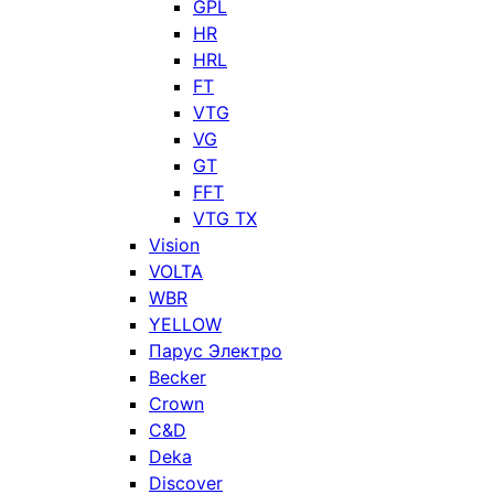
GPL
HR
HRL
FT
VTG
VG
GT
FFT
VTG TX
Vision
VOLTA
WBR
YELLOW
Парус Электро
Becker
Crown
C&D
Deka
Discover