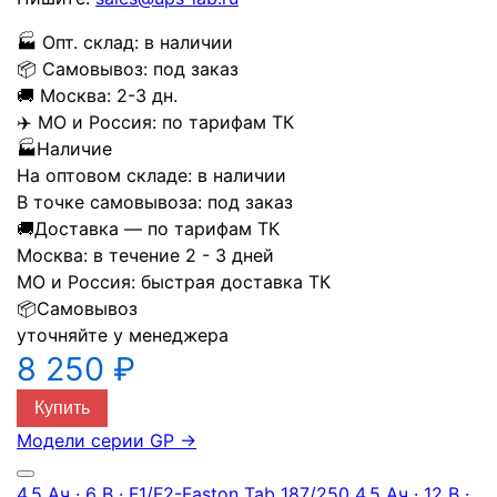
🏭
Опт. склад:
в наличии
📦
Самовывоз:
под заказ
🚚
Москва:
2-3 дн.
✈️
МО и Россия:
по тарифам ТК
🏭
Наличие
На оптовом складе:
в наличии
В точке самовывоза:
под заказ
🚚
Доставка — по тарифам ТК
Москва:
в течение 2 - 3 дней
МО и Россия:
быстрая доставка ТК
📦
Самовывоз
уточняйте у менеджера
8 250 ₽
Купить
Модели серии GP
→
4.5 Ач · 6 В · F1/F2-Faston Tab 187/250
4.5 Ач · 12 В ·