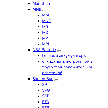
Marathon
MNB
MM
MNG
MR
MS
MP
MPL
NBA Batterie
Гелевые аккумуляторы
с жидким электролитом и
трубчатой положительной
пластиной
Sacred Sun
SP
SPG
SSP
FTA
FTB