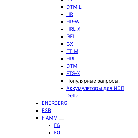
DTM L
HR
HR-W
HRL X
GEL
GX
FT-M
HRL
DTM-I
FTS-X
Популярные запросы:
Аккумуляторы для ИБП
Delta
ENERBERG
ESB
FIAMM
FG
FGL