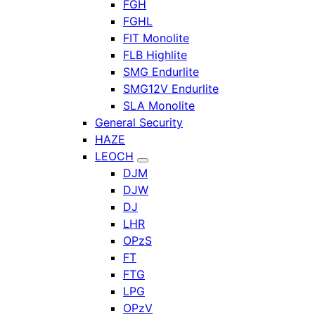
FGH
FGHL
FIT Monolite
FLB Highlite
SMG Endurlite
SMG12V Endurlite
SLA Monolite
General Security
HAZE
LEOCH
DJM
DJW
DJ
LHR
OPzS
FT
FTG
LPG
OPzV