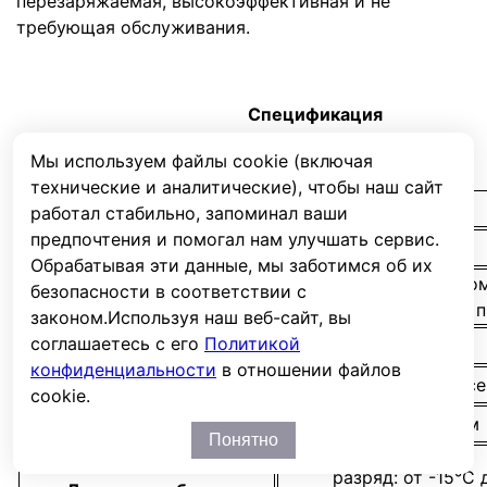
перезаряжаемая, высокоэффективная и не
требующая обслуживания.
Спецификация
Мы используем файлы cookie (включая
технические и аналитические), чтобы наш сайт
Кол-во элементов в блоке
6
работал стабильно, запоминал ваши
предпочтения и помогал нам улучшать сервис.
Номинальное напряжение
12
Обрабатывая эти данные, мы заботимся об их
17 Aч при 20-часово
безопасности в соответствии с
Емкость
Uкон. - 1.75 В/Эл 
законом.
Используя наш веб-сайт, вы
соглашаетесь с его
Политикой
Вес
5.5 кг
конфиденциальности
в отношении файлов
Максимальный ток разряда
230A (5 се
cookie.
Внутреннее сопротивление
14 мОм
Понятно
разряд: от -15°С 