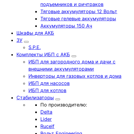
подъемников и ричтраков
Тяговые аккумуляторы 12 Вольт
Тяговые гелевые аккумуляторы
Аккумуляторы 150 Ач
Шкафы для АКБ
ЗУ
S.P.E.
Комплекты ИБП с АКБ
ИБП для загородного дома и дачи с
внешними аккумуляторами
Инверторы для газовых котлов и дома
ИБП для насосов
ИБП для котлов
Стабилизаторы
По производителю:
Delta
Lider
Rucelf
Вольт Engineering