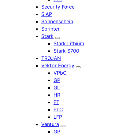
Security Force
SIAP
Sonnenschein
Sprinter
Stark
Stark Lithium
Stark S700
TROJAN
Vektor Energy
VPbC
GP
GL
HR
FT
PLC
LFP
Ventura
GP