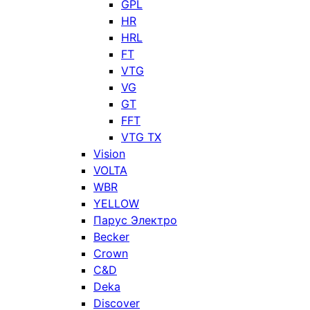
GPL
HR
HRL
FT
VTG
VG
GT
FFT
VTG TX
Vision
VOLTA
WBR
YELLOW
Парус Электро
Becker
Crown
C&D
Deka
Discover