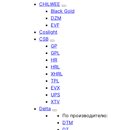
CHILWEE
Black Gold
DZM
EVF
Coslight
CSB
GP
GPL
HR
HRL
XHRL
TPL
EVX
UPS
XTV
Delta
По производителю:
DTM
DT