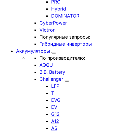
PRO
Hybrid
DOMINATOR
CyberPower
Victron
Популярные запросы:
Гибридные инверторы
Аккумуляторы
По производителю:
AQQU
B.B. Battery
Challenger
LFP
T
EVG
EV
G12
A12
AS