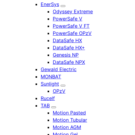
EnerSys
Odyssey Extreme
PowerSafe V
PowerSafe V FT
PowerSafe OPzV
DataSafe HX
DataSafe HX+
Genesis NP
DataSafe NPX
Gewald Electric
MONBAT
Sunlight
OPzV
Rucelf
TAB
Motion Pasted
Motion Tubular
Motion AGM
Motion Gel