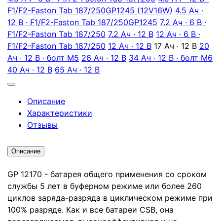
F1/F2-Faston Tab 187/250
GP1245 (12V16W)
4.5 Ач ·
12 В · F1/F2-Faston Tab 187/250
GP1245
7.2 Ач · 6 В ·
F1/F2-Faston Tab 187/250
7.2 Ач · 12 В
12 Ач · 6 В ·
F1/F2-Faston Tab 187/250
12 Ач · 12 В
17 Ач · 12 В
20
Ач · 12 В · болт М5
26 Ач · 12 В
34 Ач · 12 В · болт М6
40 Ач · 12 В
65 Ач · 12 В
Описание
Характеристики
Отзывы
Описание
GP 12170 - батарея общего применения со сроком
службы 5 лет в буферном режиме или более 260
циклов заряда-разряда в циклическом режиме при
100% разряде. Как и все батареи CSB, она