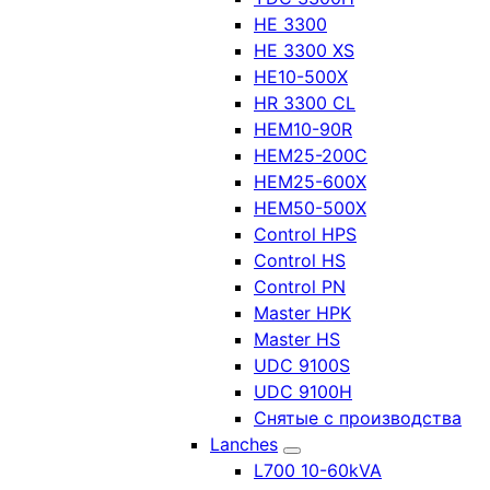
HE 3300
HE 3300 XS
HE10-500X
HR 3300 CL
HEM10-90R
HEM25-200C
HEM25-600X
HEM50-500X
Control HPS
Control HS
Control PN
Master HPK
Master HS
UDC 9100S
UDC 9100H
Снятые с производства
Lanches
L700 10-60kVA