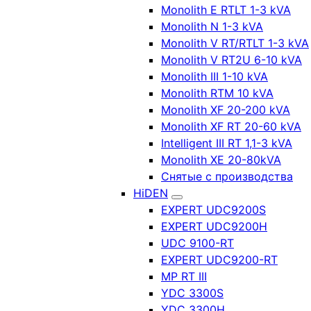
Monolith E RTLT 1-3 kVA
Monolith N 1-3 kVA
Monolith V RT/RTLT 1-3 kVA
Monolith V RT2U 6-10 kVA
Monolith III 1-10 kVA
Monolith RTM 10 kVA
Monolith XF 20-200 kVA
Monolith XF RT 20-60 kVA
Intelligent III RT 1,1-3 kVA
Monolith XE 20-80kVA
Снятые с производства
HiDEN
EXPERT UDC9200S
EXPERT UDC9200H
UDC 9100-RT
EXPERT UDC9200-RT
MP RT III
YDC 3300S
YDC 3300H