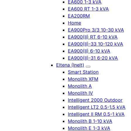
EA600 1-3 kVA
EA600 RT 1-3 kVA
EA200RM
Home
EA900Pro 3/3 10-30 kVA
EA900(II) RT 6-10 kVA
EA900(II)-33 10-120 kVA
EA900(II) 6-10 kVA
EA900(II)-31 6-20 kVA
Eltena (Inelt)
Smart Station
Monolith XFM
Monolith A
Monolith IV
Intelligent 2000 Outdoor
Intelligent LT2 0.5-1.5 kVA
Intelligent II RM 0,5-1 kVA
Monolith B 1-10 kVA
Monolith E 1-3 kVA