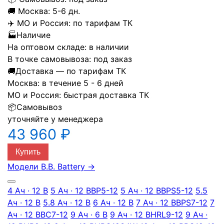
🚚
Москва:
5-6 дн.
✈️
МО и Россия:
по тарифам ТК
🏭
Наличие
На оптовом складе:
в наличии
В точке самовывоза:
под заказ
🚚
Доставка — по тарифам ТК
Москва:
в течение 5 - 6 дней
МО и Россия:
быстрая доставка ТК
📦
Самовывоз
уточняйте у менеджера
43 960 ₽
Купить
Модели B.B. Battery
→
4 Ач · 12 В
5 Ач · 12 В
BP5-12
5 Ач · 12 В
BPS5-12
5.5
Ач · 12 В
5.8 Ач · 12 В
6 Ач · 12 В
7 Ач · 12 В
BPS7-12
7
Ач · 12 В
BC7-12
9 Ач · 6 В
9 Ач · 12 В
HRL9-12
9 Ач ·