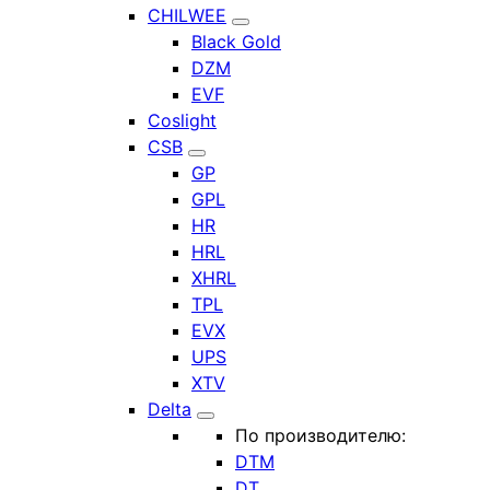
CHILWEE
Black Gold
DZM
EVF
Coslight
CSB
GP
GPL
HR
HRL
XHRL
TPL
EVX
UPS
XTV
Delta
По производителю:
DTM
DT