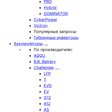
PRO
Hybrid
DOMINATOR
CyberPower
Victron
Популярные запросы:
Гибридные инверторы
Аккумуляторы
По производителю:
AQQU
B.B. Battery
Challenger
LFP
T
EVG
EV
G12
A12
AS