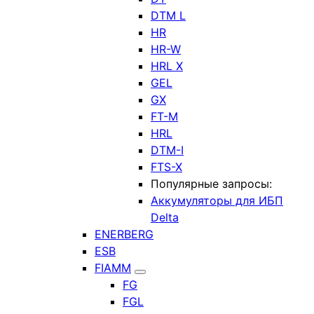
DTM L
HR
HR-W
HRL X
GEL
GX
FT-M
HRL
DTM-I
FTS-X
Популярные запросы:
Аккумуляторы для ИБП
Delta
ENERBERG
ESB
FIAMM
FG
FGL