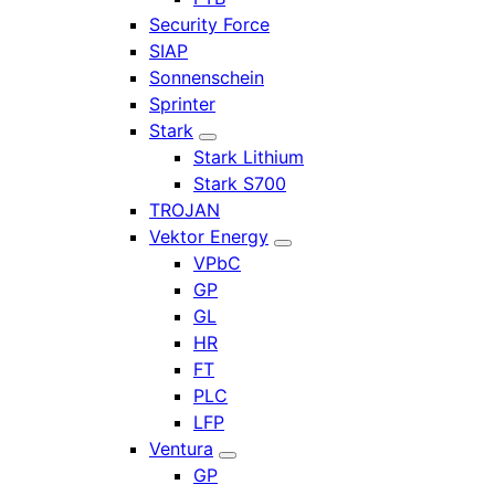
Security Force
SIAP
Sonnenschein
Sprinter
Stark
Stark Lithium
Stark S700
TROJAN
Vektor Energy
VPbC
GP
GL
HR
FT
PLC
LFP
Ventura
GP