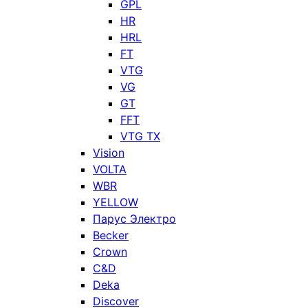
GPL
HR
HRL
FT
VTG
VG
GT
FFT
VTG TX
Vision
VOLTA
WBR
YELLOW
Парус Электро
Becker
Crown
C&D
Deka
Discover