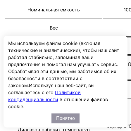
Номинальная емкость
100
Вес
Мы используем файлы cookie (включая
Тип вывода
технические и аналитические), чтобы наш сайт
работал стабильно, запоминал ваши
≤ 3,5 м
предпочтения и помогал нам улучшать сервис.
Внутреннее сопротивление
Обрабатывая эти данные, мы заботимся об их
безопасности в соответствии с
законом.
Используя наш веб-сайт, вы
Макс. ток разряда
соглашаетесь с его
Политикой
конфиденциальности
в отношении файлов
cookie.
Макс. ток заряда
Понятно
о
Заряд: 0
Диапазон рабочих температур