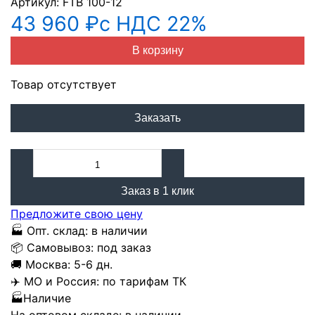
Артикул:
FTB 100-12
43 960 ₽
с НДС 22%
В корзину
Товар отсутствует
Заказать
Заказ в 1 клик
Предложите свою цену
🏭
Опт. склад:
в наличии
📦
Самовывоз:
под заказ
🚚
Москва:
5-6 дн.
✈️
МО и Россия:
по тарифам ТК
🏭
Наличие