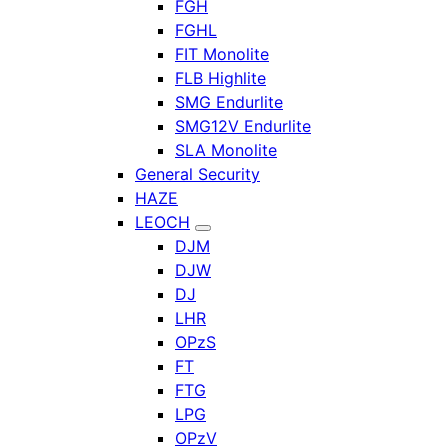
FGH
FGHL
FIT Monolite
FLB Highlite
SMG Endurlite
SMG12V Endurlite
SLA Monolite
General Security
HAZE
LEOCH
DJM
DJW
DJ
LHR
OPzS
FT
FTG
LPG
OPzV