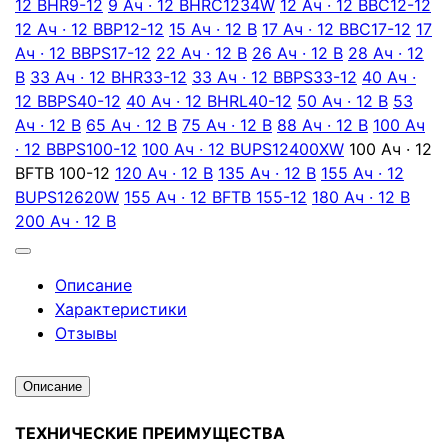
12 В
HR9-12
9 Ач · 12 В
HRC1234W
12 Ач · 12 В
BC12-12
12 Ач · 12 В
BP12-12
15 Ач · 12 В
17 Ач · 12 В
BC17-12
17
Ач · 12 В
BPS17-12
22 Ач · 12 В
26 Ач · 12 В
28 Ач · 12
В
33 Ач · 12 В
HR33-12
33 Ач · 12 В
BPS33-12
40 Ач ·
12 В
BPS40-12
40 Ач · 12 В
HRL40-12
50 Ач · 12 В
53
Ач · 12 В
65 Ач · 12 В
75 Ач · 12 В
88 Ач · 12 В
100 Ач
· 12 В
BPS100-12
100 Ач · 12 В
UPS12400XW
100 Ач · 12
В
FTB 100-12
120 Ач · 12 В
135 Ач · 12 В
155 Ач · 12
В
UPS12620W
155 Ач · 12 В
FTB 155-12
180 Ач · 12 В
200 Ач · 12 В
Описание
Характеристики
Отзывы
Описание
ТЕХНИЧЕСКИЕ ПРЕИМУЩЕСТВА