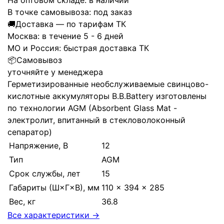
На оптовом складе:
в наличии
В точке самовывоза:
под заказ
🚚
Доставка — по тарифам ТК
Москва:
в течение 5 - 6 дней
МО и Россия:
быстрая доставка ТК
📦
Самовывоз
уточняйте у менеджера
Герметизированные необслуживаемые свинцово-
кислотные аккумуляторы B.B.Battery изготовлены
по технологии AGM (Absorbent Glass Mat -
электролит, впитанный в стекловолоконный
сепаратор)
Напряжение, В
12
Тип
AGM
Срок службы, лет
15
Габариты (Ш×Г×В), мм
110 × 394 × 285
Вес, кг
36.8
Все характеристики →