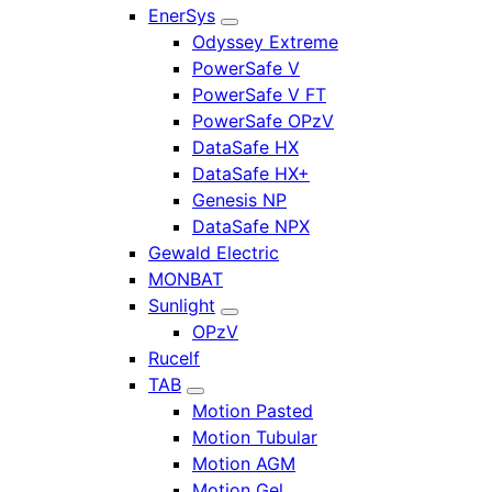
EnerSys
Odyssey Extreme
PowerSafe V
PowerSafe V FT
PowerSafe OPzV
DataSafe HX
DataSafe HX+
Genesis NP
DataSafe NPX
Gewald Electric
MONBAT
Sunlight
OPzV
Rucelf
TAB
Motion Pasted
Motion Tubular
Motion AGM
Motion Gel