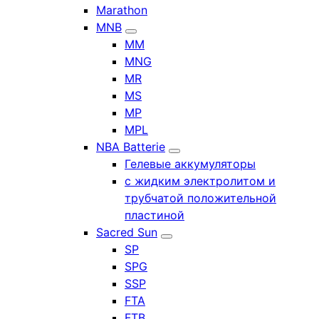
Marathon
MNB
MM
MNG
MR
MS
MP
MPL
NBA Batterie
Гелевые аккумуляторы
с жидким электролитом и
трубчатой положительной
пластиной
Sacred Sun
SP
SPG
SSP
FTA
FTB