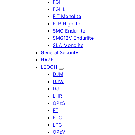
FGH
FGHL
FIT Monolite
FLB Highlite
SMG Endurlite
SMG12V Endurlite
SLA Monolite
General Security
HAZE
LEOCH
DJM
DJW
DJ
LHR
OPzS
FT
FTG
LPG
OPzV