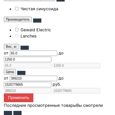
Чистая синусоида
Производитель
Gewald Electric
Lanches
Вес, кг.
от
до
Цена
от
до
руб.
Применить
Последние просмотренные товары
Вы смотрели