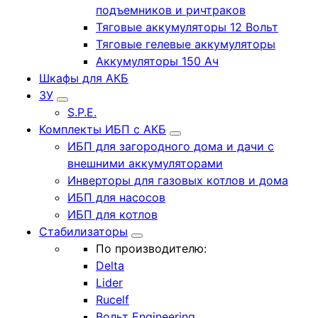
подъемников и ричтраков
Тяговые аккумуляторы 12 Вольт
Тяговые гелевые аккумуляторы
Аккумуляторы 150 Ач
Шкафы для АКБ
ЗУ
S.P.E.
Комплекты ИБП с АКБ
ИБП для загородного дома и дачи с
внешними аккумуляторами
Инверторы для газовых котлов и дома
ИБП для насосов
ИБП для котлов
Стабилизаторы
По производителю:
Delta
Lider
Rucelf
Вольт Engineering