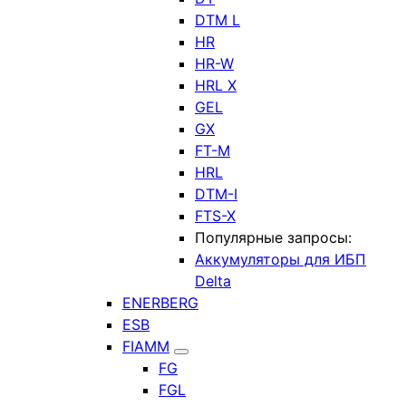
DTM L
HR
HR-W
HRL X
GEL
GX
FT-M
HRL
DTM-I
FTS-X
Популярные запросы:
Аккумуляторы для ИБП
Delta
ENERBERG
ESB
FIAMM
FG
FGL