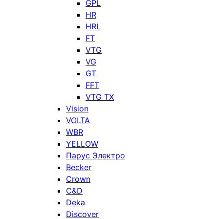
GPL
HR
HRL
FT
VTG
VG
GT
FFT
VTG TX
Vision
VOLTA
WBR
YELLOW
Парус Электро
Becker
Crown
C&D
Deka
Discover