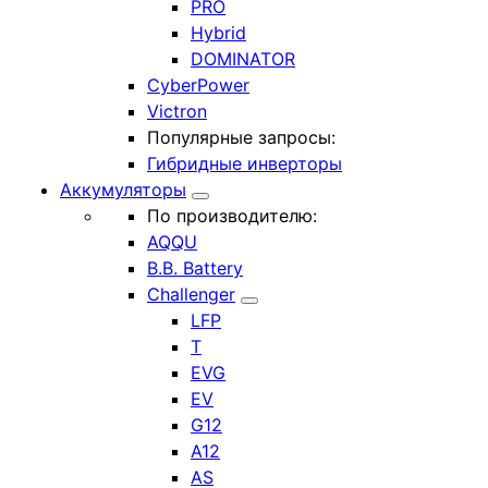
PRO
Hybrid
DOMINATOR
CyberPower
Victron
Популярные запросы:
Гибридные инверторы
Аккумуляторы
По производителю:
AQQU
B.B. Battery
Challenger
LFP
T
EVG
EV
G12
A12
AS