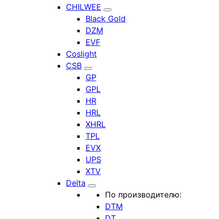
CHILWEE
Black Gold
DZM
EVF
Coslight
CSB
GP
GPL
HR
HRL
XHRL
TPL
EVX
UPS
XTV
Delta
По производителю:
DTM
DT