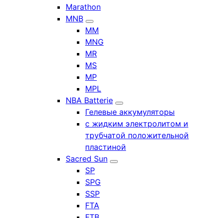
Marathon
MNB
MM
MNG
MR
MS
MP
MPL
NBA Batterie
Гелевые аккумуляторы
с жидким электролитом и
трубчатой положительной
пластиной
Sacred Sun
SP
SPG
SSP
FTA
FTB