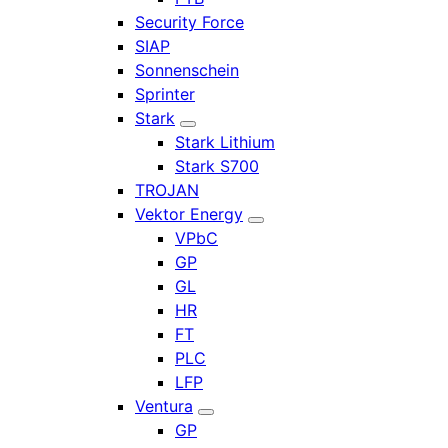
Security Force
SIAP
Sonnenschein
Sprinter
Stark
Stark Lithium
Stark S700
TROJAN
Vektor Energy
VPbC
GP
GL
HR
FT
PLC
LFP
Ventura
GP