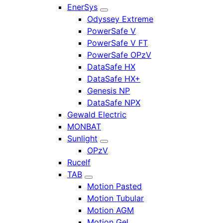
EnerSys
Odyssey Extreme
PowerSafe V
PowerSafe V FT
PowerSafe OPzV
DataSafe HX
DataSafe HX+
Genesis NP
DataSafe NPX
Gewald Electric
MONBAT
Sunlight
OPzV
Rucelf
TAB
Motion Pasted
Motion Tubular
Motion AGM
Motion Gel