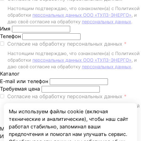
Настоящим подтверждаю, что ознакомлен(а) с Политикой
обработки
персональных данных ООО «ТУЛЗ-ЭНЕРГО»
, и
даю своё согласие на обработку
персональных данных
.
Имя
Телефон
Согласие на обработку персональных данных
Настоящим подтверждаю, что ознакомлен(а) с Политикой
обработки
персональных данных ООО «ТУЛЗ-ЭНЕРГО»
, и
даю своё согласие на обработку
персональных данных
.
Каталог
E-mail или телефон
Требуемая цена
Согласие на обработку персональных данных
Настоящим подтверждаю, что ознакомлен(а) с Политикой
Мы используем файлы cookie (включая
обработки
персональных данных ООО «ТУЛЗ-ЭНЕРГО»
, и
технические и аналитические), чтобы наш сайт
даю своё согласие на обработку
персональных данных
.
работал стабильно, запоминал ваши
Мы ответим Вам через несколько минут
предпочтения и помогал нам улучшать сервис.
Имя