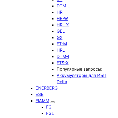
DTM L
HR
HR-W
HRL X
GEL
GX
FT-M
HRL
DTM-I
FTS-X
Популярные запросы:
Аккумуляторы для ИБП
Delta
ENERBERG
ESB
FIAMM
FG
FGL