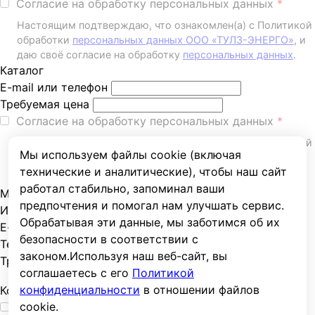
Согласие на обработку персональных данных
Настоящим подтверждаю, что ознакомлен(а) с Политикой
обработки
персональных данных ООО «ТУЛЗ-ЭНЕРГО»
, и
даю своё согласие на обработку
персональных данных
.
Каталог
E-mail или телефон
Требуемая цена
Согласие на обработку персональных данных
Настоящим подтверждаю, что ознакомлен(а) с Политикой
Мы используем файлы cookie (включая
обработки
персональных данных ООО «ТУЛЗ-ЭНЕРГО»
, и
технические и аналитические), чтобы наш сайт
даю своё согласие на обработку
персональных данных
.
работал стабильно, запоминал ваши
Мы ответим Вам через несколько минут
предпочтения и помогал нам улучшать сервис.
Имя
Обрабатывая эти данные, мы заботимся об их
E-mail
безопасности в соответствии с
Телефон
законом.
Используя наш веб-сайт, вы
Требуемое количество
соглашаетесь с его
Политикой
конфиденциальности
в отношении файлов
Комментарий
cookie.
Согласие на обработку персональных данных