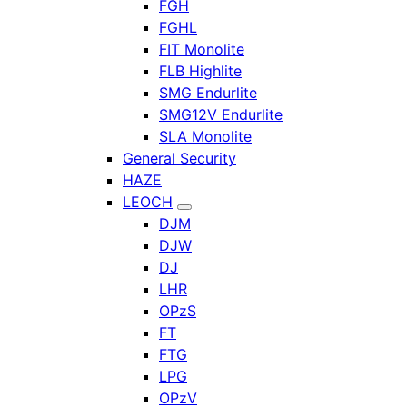
FGH
FGHL
FIT Monolite
FLB Highlite
SMG Endurlite
SMG12V Endurlite
SLA Monolite
General Security
HAZE
LEOCH
DJM
DJW
DJ
LHR
OPzS
FT
FTG
LPG
OPzV