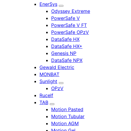
EnerSys
Odyssey Extreme
PowerSafe V
PowerSafe V FT
PowerSafe OPzV
DataSafe HX
DataSafe HX+
Genesis NP
DataSafe NPX
Gewald Electric
MONBAT
Sunlight
OPzV
Rucelf
TAB
Motion Pasted
Motion Tubular
Motion AGM
Motion Gel