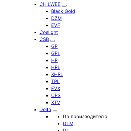
CHILWEE
Black Gold
DZM
EVF
Coslight
CSB
GP
GPL
HR
HRL
XHRL
TPL
EVX
UPS
XTV
Delta
По производителю:
DTM
DT