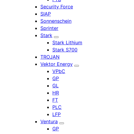
Security Force
SIAP
Sonnenschein
Sprinter
Stark
Stark Lithium
Stark S700
TROJAN
Vektor Energy
VPbC
GP
GL
HR
FT
PLC
LFP
Ventura
GP