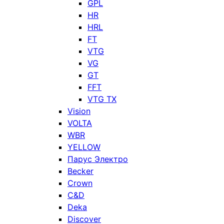
GPL
HR
HRL
FT
VTG
VG
GT
FFT
VTG TX
Vision
VOLTA
WBR
YELLOW
Парус Электро
Becker
Crown
C&D
Deka
Discover