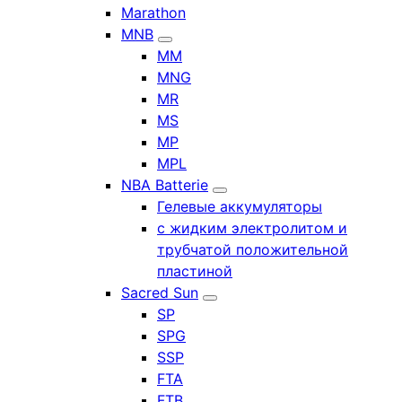
Marathon
MNB
MM
MNG
MR
MS
MP
MPL
NBA Batterie
Гелевые аккумуляторы
с жидким электролитом и
трубчатой положительной
пластиной
Sacred Sun
SP
SPG
SSP
FTA
FTB