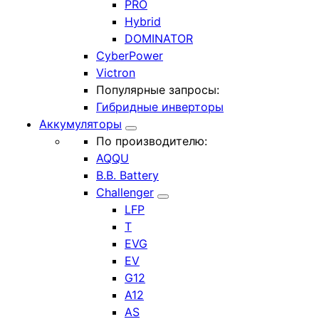
PRO
Hybrid
DOMINATOR
CyberPower
Victron
Популярные запросы:
Гибридные инверторы
Аккумуляторы
По производителю:
AQQU
B.B. Battery
Challenger
LFP
T
EVG
EV
G12
A12
AS