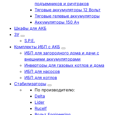
подъемников и ричтраков
Тяговые аккумуляторы 12 Вольт
Тяговые гелевые аккумуляторы
Аккумуляторы 150 Ач
Шкафы для АКБ
ЗУ
S.P.E.
Комплекты ИБП с АКБ
ИБП для загородного дома и дачи с
внешними аккумуляторами
Инверторы для газовых котлов и дома
ИБП для насосов
ИБП для котлов
Стабилизаторы
По производителю:
Delta
Lider
Rucelf
Вольт Engineering