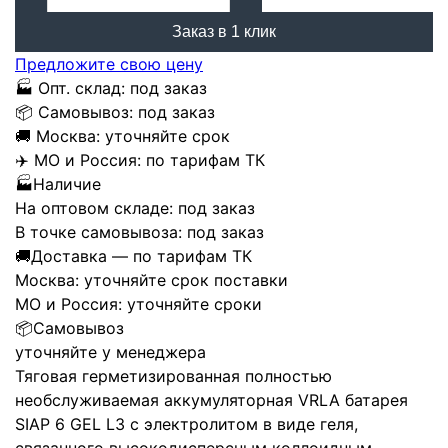
Заказ в 1 клик
Предложите свою цену
🏭
Опт. склад:
под заказ
📦
Самовывоз:
под заказ
🚚
Москва:
уточняйте срок
✈️
МО и Россия:
по тарифам ТК
🏭
Наличие
На оптовом складе:
под заказ
В точке самовывоза:
под заказ
🚚
Доставка — по тарифам ТК
Москва:
уточняйте срок поставки
МО и Россия:
уточняйте сроки
📦
Самовывоз
уточняйте у менеджера
Тяговая герметизированная полностью
необслуживаемая аккумуляторная VRLA батарея
SIAP 6 GEL L3 с электролитом в виде геля,
связанного высокодисперсным коллоидным