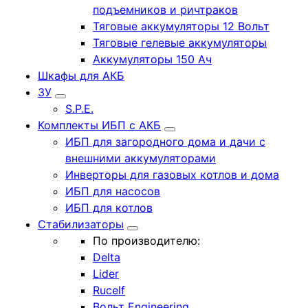
подъемников и ричтраков
Тяговые аккумуляторы 12 Вольт
Тяговые гелевые аккумуляторы
Аккумуляторы 150 Ач
Шкафы для АКБ
ЗУ
S.P.E.
Комплекты ИБП с АКБ
ИБП для загородного дома и дачи с
внешними аккумуляторами
Инверторы для газовых котлов и дома
ИБП для насосов
ИБП для котлов
Стабилизаторы
По производителю:
Delta
Lider
Rucelf
Вольт Engineering