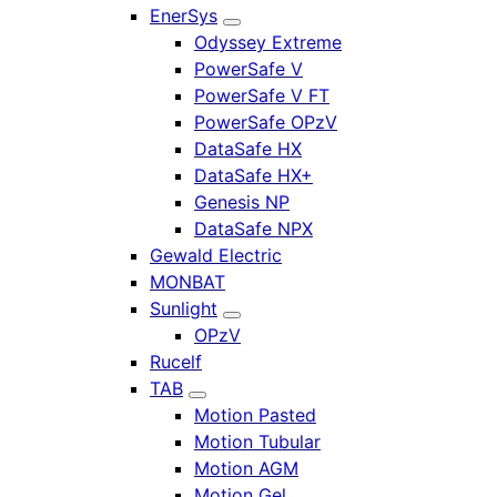
EnerSys
Odyssey Extreme
PowerSafe V
PowerSafe V FT
PowerSafe OPzV
DataSafe HX
DataSafe HX+
Genesis NP
DataSafe NPX
Gewald Electric
MONBAT
Sunlight
OPzV
Rucelf
TAB
Motion Pasted
Motion Tubular
Motion AGM
Motion Gel