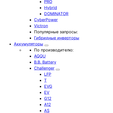
PRO
Hybrid
DOMINATOR
CyberPower
Victron
Популярные запросы:
Гибридные инверторы
Аккумуляторы
По производителю:
AQQU
B.B. Battery
Challenger
LFP
T
EVG
EV
G12
A12
AS