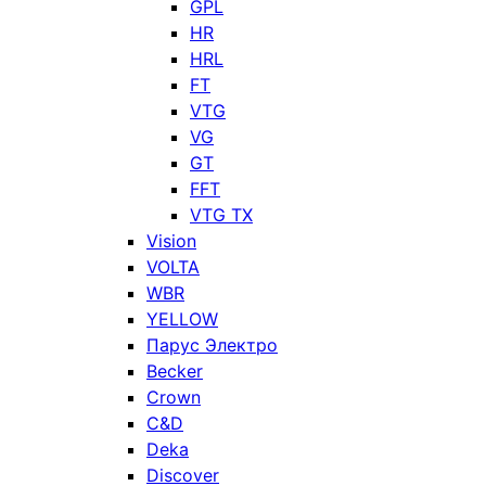
GPL
HR
HRL
FT
VTG
VG
GT
FFT
VTG TX
Vision
VOLTA
WBR
YELLOW
Парус Электро
Becker
Crown
C&D
Deka
Discover