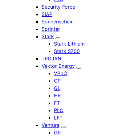
Security Force
SIAP
Sonnenschein
Sprinter
Stark
Stark Lithium
Stark S700
TROJAN
Vektor Energy
VPbC
GP
GL
HR
FT
PLC
LFP
Ventura
GP