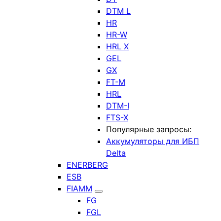
DTM L
HR
HR-W
HRL X
GEL
GX
FT-M
HRL
DTM-I
FTS-X
Популярные запросы:
Аккумуляторы для ИБП
Delta
ENERBERG
ESB
FIAMM
FG
FGL