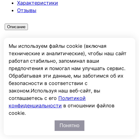
Характеристики
Отзывы
Описание
Тяговая герметизированная полностью
Мы используем файлы cookie (включая
необслуживаемая аккумуляторная VRLA батарея,
технические и аналитические), чтобы наш сайт
тип GEL с электролитом в виде геля, связанного
работал стабильно, запоминал ваши
высокодисперсным коллоидным кремнеземом,
предпочтения и помогал нам улучшать сервис.
благодаря чему во время работы не происходит
Обрабатывая эти данные, мы заботимся об их
выделения вредных испарений. Подходят для
безопасности в соответствии с
использования в составе уборочных машин,
законом.
Используя наш веб-сайт, вы
электроштабелеров, подъемных платформах,
соглашаетесь с его
Политикой
ножничных подъемников и других схожих машин.
конфиденциальности
в отношении файлов
cookie.
Характеристики
Понятно
Емкость, Ач.
52