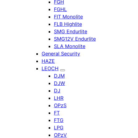
FGH
FGHL
FIT Monolite
FLB Highlite
SMG Endurlite
SMG12V Endurlite
SLA Monolite
General Security
HAZE
LEOCH
DJM
DJW
DJ
LHR
OPzS
FT
FTG
LPG
OPzV