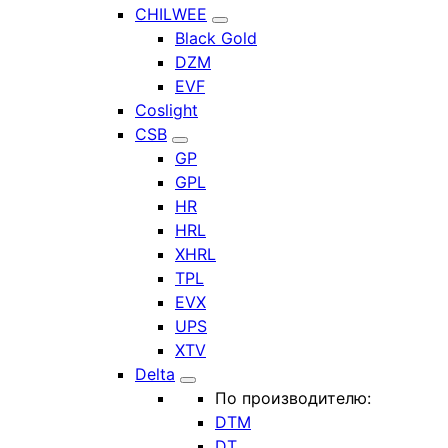
CHILWEE
Black Gold
DZM
EVF
Coslight
CSB
GP
GPL
HR
HRL
XHRL
TPL
EVX
UPS
XTV
Delta
По производителю:
DTM
DT