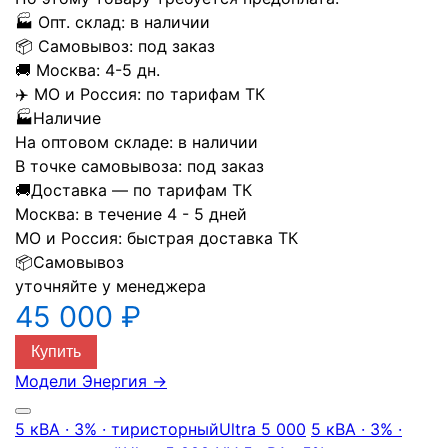
🏭
Опт. склад:
в наличии
📦
Самовывоз:
под заказ
🚚
Москва:
4-5 дн.
✈️
МО и Россия:
по тарифам ТК
🏭
Наличие
На оптовом складе:
в наличии
В точке самовывоза:
под заказ
🚚
Доставка — по тарифам ТК
Москва:
в течение 4 - 5 дней
МО и Россия:
быстрая доставка ТК
📦
Самовывоз
уточняйте у менеджера
45 000 ₽
Купить
Модели Энергия
→
5 кВА · 3% · тиристорный
Ultra 5 000
5 кВА · 3% ·