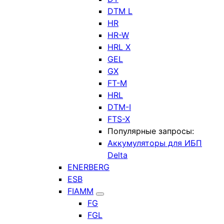
DTM L
HR
HR-W
HRL X
GEL
GX
FT-M
HRL
DTM-I
FTS-X
Популярные запросы:
Аккумуляторы для ИБП
Delta
ENERBERG
ESB
FIAMM
FG
FGL