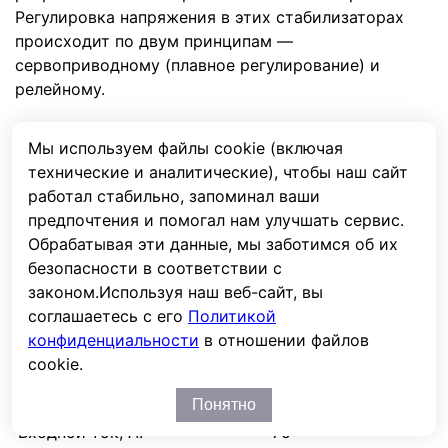
Регулировка напряжения в этих стабилизаторах
происходит по двум принципам —
сервоприводному (плавное регулирование) и
релейному.
Характеристики
Мы используем файлы cookie (включая
технические и аналитические), чтобы наш сайт
Мощность пиковая /
работал стабильно, запоминал ваши
15
максимальная, кВА
предпочтения и помогал нам улучшать сервис.
Обрабатывая эти данные, мы заботимся об их
Мощность пиковая /
15
безопасности в соответствии с
максимальная, кВт
законом.
Используя наш веб-сайт, вы
Кол-во фаз, вх. : вых.
1:1
соглашаетесь с его
Политикой
Вх. напряжение мин., В
105
конфиденциальности
в отношении файлов
Вх. напряжение макс., В
280
cookie.
Сервоприводный/
Тип
релейный
Понятно
Входной ток, А.
75