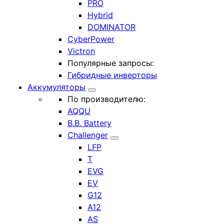
PRO
Hybrid
DOMINATOR
CyberPower
Victron
Популярные запросы:
Гибридные инверторы
Аккумуляторы
По производителю:
AQQU
B.B. Battery
Challenger
LFP
T
EVG
EV
G12
A12
AS