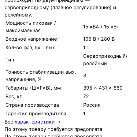
происходит по двум принципам —
сервоприводному (плавное регулирование) и
релейному.
Мощность пиковая /
15 кВА / 15 кВт
максимальная
Входное напряжение
105 В / 280 В
Кол-во фаз, вх. : вых.
1:1
Сервоприводный/
Тип
релейный
Точность стабилизации вых.
3
напряжения, %
Габариты (Ш×Г×В), мм
395 × 431 × 660
Вес, кг
72
Страна производства
Россия
Гарантия производителя
1
Все характеристики →
По этому товару требуется предоплата.
По этому товару требуется предоплата.