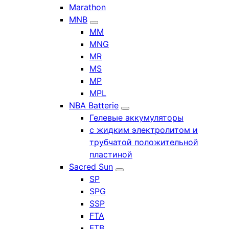
Marathon
MNB
MM
MNG
MR
MS
MP
MPL
NBA Batterie
Гелевые аккумуляторы
с жидким электролитом и
трубчатой положительной
пластиной
Sacred Sun
SP
SPG
SSP
FTA
FTB