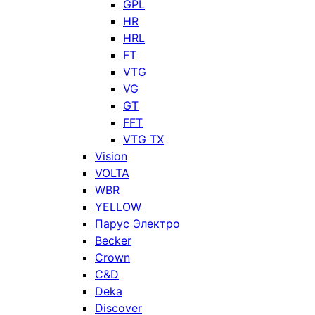
GPL
HR
HRL
FT
VTG
VG
GT
FFT
VTG TX
Vision
VOLTA
WBR
YELLOW
Парус Электро
Becker
Crown
C&D
Deka
Discover