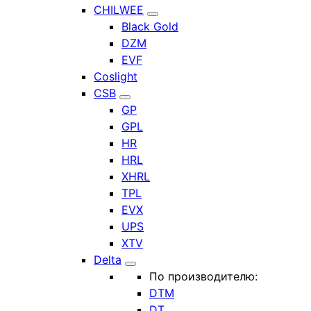
CHILWEE
Black Gold
DZM
EVF
Coslight
CSB
GP
GPL
HR
HRL
XHRL
TPL
EVX
UPS
XTV
Delta
По производителю:
DTM
DT