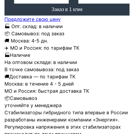
Заказ в 1 клик
Предложите свою цену
🏭
Опт. склад:
в наличии
📦
Самовывоз:
под заказ
🚚
Москва:
4-5 дн.
✈️
МО и Россия:
по тарифам ТК
🏭
Наличие
На оптовом складе:
в наличии
В точке самовывоза:
под заказ
🚚
Доставка — по тарифам ТК
Москва:
в течение 4 - 5 дней
МО и Россия:
быстрая доставка ТК
📦
Самовывоз
уточняйте у менеджера
Стабилизаторы гибридного типа впервые в России
разработаны инженерами компании «Энергия».
Регулировка напряжения в этих стабилизаторах