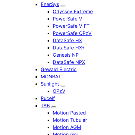
EnerSys
Odyssey Extreme
PowerSafe V
PowerSafe V FT
PowerSafe OPzV
DataSafe HX
DataSafe HX+
Genesis NP
DataSafe NPX
Gewald Electric
MONBAT
Sunlight
OPzV
Rucelf
TAB
Motion Pasted
Motion Tubular
Motion AGM
Motion Gel