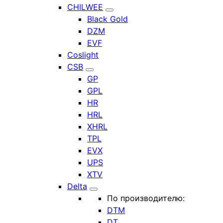
CHILWEE
Black Gold
DZM
EVF
Coslight
CSB
GP
GPL
HR
HRL
XHRL
TPL
EVX
UPS
XTV
Delta
По производителю:
DTM
DT