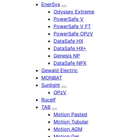
EnerSys
Odyssey Extreme
PowerSafe V
PowerSafe V FT
PowerSafe OPzV
DataSafe HX
DataSafe HX+
Genesis NP
DataSafe NPX
Gewald Electric
MONBAT
Sunlight
OPzV
Rucelf
TAB
Motion Pasted
Motion Tubular
Motion AGM
Motion Gel