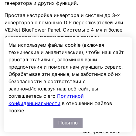
генератора и других функций.
Простая настройка инвертора и систем до 3-х
инверторов с помощью DIP переключателей или
VE.Net BluePower Panel. Системы с 4-мя и более
инверторами настраиваются с помощь
программного обеспечения и вспомогательных
Мы используем файлы cookie (включая
устройств Victron Energy
технические и аналитические), чтобы наш сайт
работал стабильно, запоминал ваши
предпочтения и помогал нам улучшать сервис.
Характеристики
Обрабатывая эти данные, мы заботимся об их
безопасности в соответствии с
Мощность, кВА
1.6
законом.
Используя наш веб-сайт, вы
Мощность, кВт
1.3
соглашаетесь с его
Политикой
Мощность пиковая /
конфиденциальности
в отношении файлов
3.0
максимальная, кВт
cookie.
Кол-во фаз, вх. : вых.
1:1
Понятно
Линейно-
Технология
интерактивный