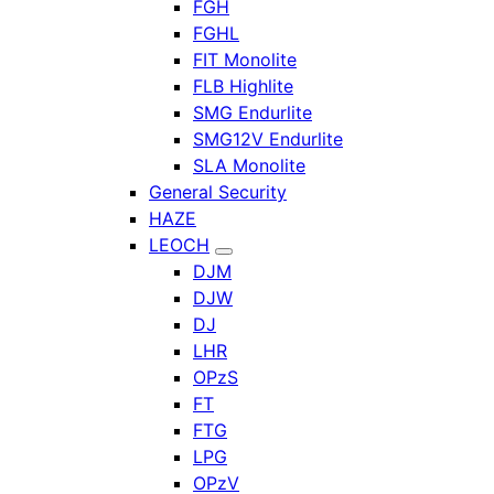
FGH
FGHL
FIT Monolite
FLB Highlite
SMG Endurlite
SMG12V Endurlite
SLA Monolite
General Security
HAZE
LEOCH
DJM
DJW
DJ
LHR
OPzS
FT
FTG
LPG
OPzV