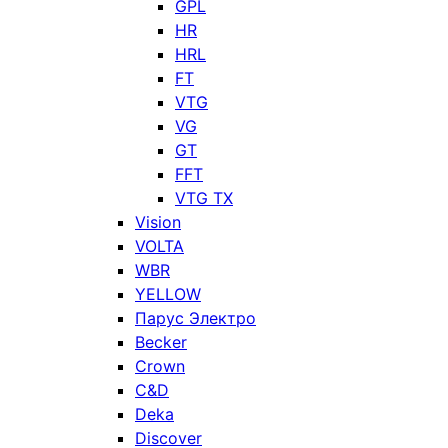
GPL
HR
HRL
FT
VTG
VG
GT
FFT
VTG TX
Vision
VOLTA
WBR
YELLOW
Парус Электро
Becker
Crown
C&D
Deka
Discover