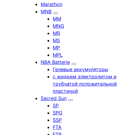
Marathon
MNB
MM
MNG
MR
MS
MP
MPL
NBA Batterie
Гелевые аккумуляторы
с жидким электролитом и
трубчатой положительной
пластиной
Sacred Sun
SP
SPG
SSP
FTA
FTB