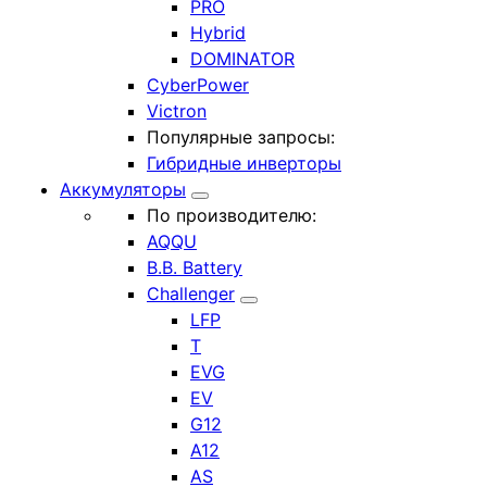
PRO
Hybrid
DOMINATOR
CyberPower
Victron
Популярные запросы:
Гибридные инверторы
Аккумуляторы
По производителю:
AQQU
B.B. Battery
Challenger
LFP
T
EVG
EV
G12
A12
AS