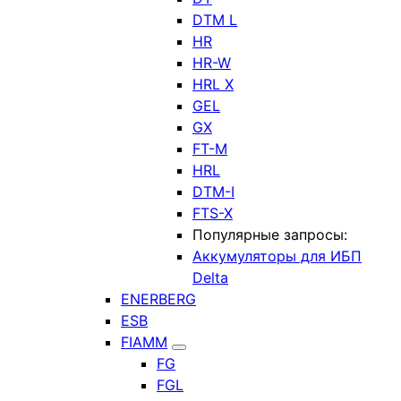
DTM L
HR
HR-W
HRL X
GEL
GX
FT-M
HRL
DTM-I
FTS-X
Популярные запросы:
Аккумуляторы для ИБП
Delta
ENERBERG
ESB
FIAMM
FG
FGL