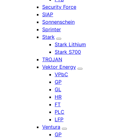
Security Force
SIAP
Sonnenschein
Sprinter
Stark
Stark Lithium
Stark S700
TROJAN
Vektor Energy
VPbC
GP
GL
HR
FT
PLC
LFP
Ventura
GP