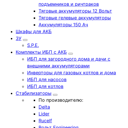
подъемников и ричтраков
Тяговые аккумуляторы 12 Вольт
Тяговые гелевые аккумуляторы
Аккумуляторы 150 Ач
Шкафы для АКБ
ЗУ
S.P.E.
Комплекты ИБП с АКБ
ИБП для загородного дома и дачи с
внешними аккумуляторами
Инверторы для газовых котлов и дома
ИБП для насосов
ИБП для котлов
Стабилизаторы
По производителю:
Delta
Lider
Rucelf
Вольт Engineering