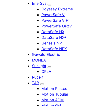
EnerSys
Odyssey Extreme
PowerSafe V
PowerSafe V FT
PowerSafe OPzV
DataSafe HX
DataSafe HX+
Genesis NP
DataSafe NPX
Gewald Electric
MONBAT
Sunlight
OPzV
Rucelf
TAB
Motion Pasted
Motion Tubular
Motion AGM
Motion Gel