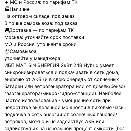
✈️
МО и Россия:
по тарифам ТК
🏭
Наличие
На оптовом складе:
под заказ
В точке самовывоза:
под заказ
🚚
Доставка — по тарифам ТК
Москва:
уточняйте срок поставки
МО и Россия:
уточняйте сроки
📦
Самовывоз
уточняйте у менеджера
ИБП МАП SIN ЭНЕРГИЯ 2кВт 24В Hybrid умеет
синхронизироваться и подкачивать в сеть дома,
энергию от АКБ (и в свою очередь от солнечных
батарей или ветрогенератора или от дизель/бензо/
газогенератора/микро-гидро-станции). Наиболее
частое использование - умощнение сети при
недостатке выделенной мощности в пиковые часы,
подкачка в сеть энергии от солнечных панелей/
ветряков, можно и не задействуя АКБ или
задействуя их на небольшой процент ёмкости (без