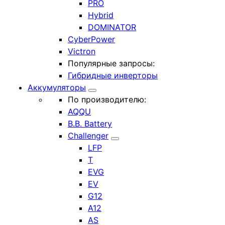
PRO
Hybrid
DOMINATOR
CyberPower
Victron
Популярные запросы:
Гибридные инверторы
Аккумуляторы
По производителю:
AQQU
B.B. Battery
Challenger
LFP
T
EVG
EV
G12
A12
AS