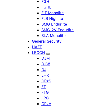
FGH
FGHL
FIT Monolite
FLB Highlite
SMG Endurlite
SMG12V Endurlite
SLA Monolite
General Security
HAZE
LEOCH
DJM
DJW
DJ
LHR
OPzS
FT
FTG
LPG
OPzV