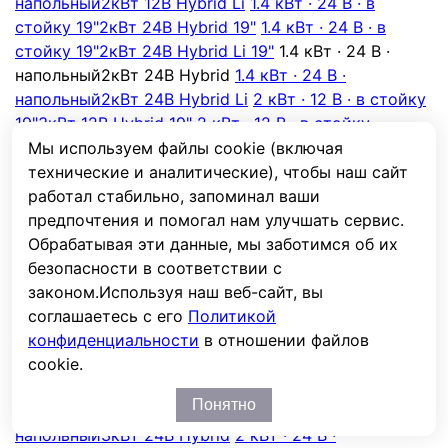
напольный
2кВт 12В Hybrid Li
1.4 кВт · 24 В · в
стойку 19"
2кВт 24В Hybrid 19"
1.4 кВт · 24 В · в
стойку 19"
2кВт 24В Hybrid Li 19"
1.4 кВт · 24 В ·
напольный
2кВт 24В Hybrid
1.4 кВт · 24 В ·
напольный
2кВт 24В Hybrid Li
2 кВт · 12 В · в стойку
19"
3кВт 12В Hybrid 19"
2 кВт · 12 В · в стойку
19"
3кВт 12В Hybrid 3F 19"
2 кВт · 12 В · в стойку
Мы используем файлы cookie (включая
19"
3кВт 12В Hybrid Li 19"
2 кВт · 12 В · в стойку
технические и аналитические), чтобы наш сайт
19"
3кВт 12В Hybrid Li 3F 19"
2 кВт · 12 В ·
работал стабильно, запоминал ваши
напольный
Hybrid 3кВт/12В 3 фазы
2 кВт · 12 В ·
предпочтения и помогал нам улучшать сервис.
напольный
3кВт 12В Hybrid
2 кВт · 12 В ·
Обрабатывая эти данные, мы заботимся об их
напольный
3кВт 12В Hybrid Li
2 кВт · 12 В ·
безопасности в соответствии с
напольный
3кВт 12В Hybrid Li 3F
2 кВт · 24 В · в
законом.
Используя наш веб-сайт, вы
стойку 19"
3кВт 24В Hybrid 19"
2 кВт · 24 В · в
соглашаетесь с его
Политикой
стойку 19"
3кВт 24В Hybrid 3F 19"
2 кВт · 24 В · в
конфиденциальности
в отношении файлов
стойку 19"
3кВт 24В Hybrid Li 19"
2 кВт · 24 В · в
cookie.
стойку 19"
3кВт 24В Hybrid Li 3F 19"
2 кВт · 24 В ·
Понятно
напольный
Hybrid 3кВт/24В 3 фазы
2 кВт · 24 В ·
напольный
3кВт 24В Hybrid
2 кВт · 24 В ·