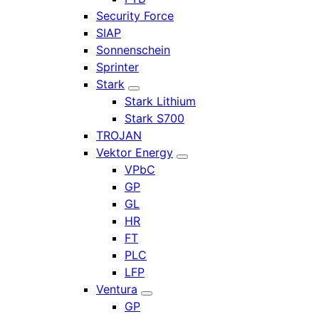
Security Force
SIAP
Sonnenschein
Sprinter
Stark
Stark Lithium
Stark S700
TROJAN
Vektor Energy
VPbC
GP
GL
HR
FT
PLC
LFP
Ventura
GP