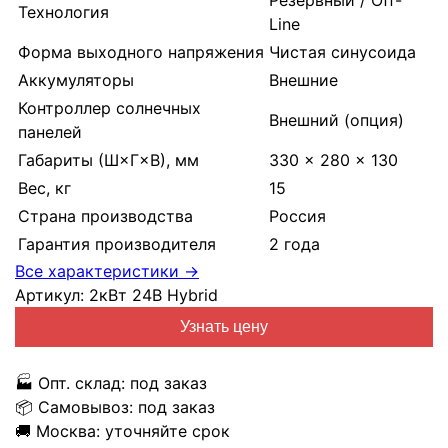
Резервный / Off-
Технология
Line
Форма выходного напряжения
Чистая синусоида
Аккумуляторы
Внешние
Контроллер солнечных
Внешний (опция)
панелей
Габариты (Ш×Г×В), мм
330 × 280 × 130
Вес, кг
15
Страна производства
Россия
Гарантия производителя
2 года
Все характеристики →
Артикул:
2кВт 24В Hybrid
Узнать цену
🏭
Опт. склад:
под заказ
📦
Самовывоз:
под заказ
🚚
Москва:
уточняйте срок