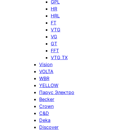
GPL
HR
HRL
FT
VTG
VG
GT
FFT
VTG TX
Vision
VOLTA
WBR
YELLOW
Парус Электро
Becker
Crown
C&D
Deka
Discover