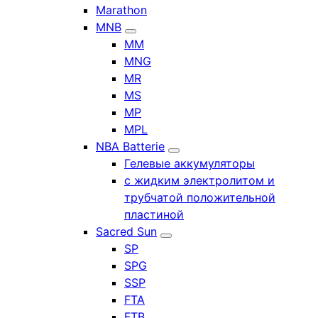
Marathon
MNB
MM
MNG
MR
MS
MP
MPL
NBA Batterie
Гелевые аккумуляторы
с жидким электролитом и
трубчатой положительной
пластиной
Sacred Sun
SP
SPG
SSP
FTA
FTB