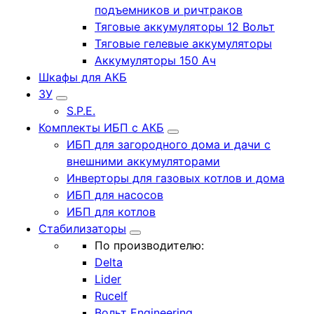
подъемников и ричтраков
Тяговые аккумуляторы 12 Вольт
Тяговые гелевые аккумуляторы
Аккумуляторы 150 Ач
Шкафы для АКБ
ЗУ
S.P.E.
Комплекты ИБП с АКБ
ИБП для загородного дома и дачи с
внешними аккумуляторами
Инверторы для газовых котлов и дома
ИБП для насосов
ИБП для котлов
Стабилизаторы
По производителю:
Delta
Lider
Rucelf
Вольт Engineering