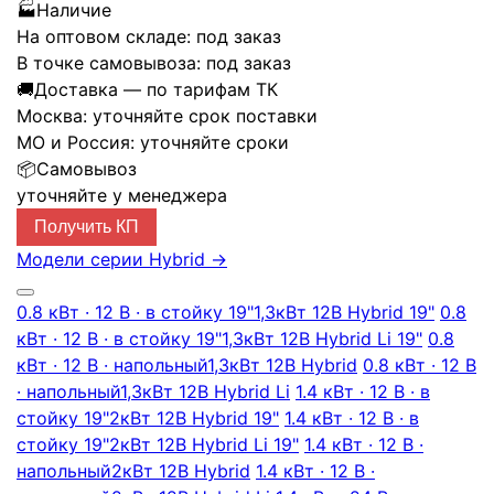
🏭
Наличие
На оптовом складе:
под заказ
В точке самовывоза:
под заказ
🚚
Доставка — по тарифам ТК
Москва:
уточняйте срок поставки
МО и Россия:
уточняйте сроки
📦
Самовывоз
уточняйте у менеджера
Получить КП
Модели серии Hybrid
→
0.8 кВт · 12 В · в стойку 19"
1,3кВт 12В Hybrid 19"
0.8
кВт · 12 В · в стойку 19"
1,3кВт 12В Hybrid Li 19"
0.8
кВт · 12 В · напольный
1,3кВт 12В Hybrid
0.8 кВт · 12 В
· напольный
1,3кВт 12В Hybrid Li
1.4 кВт · 12 В · в
стойку 19"
2кВт 12В Hybrid 19"
1.4 кВт · 12 В · в
стойку 19"
2кВт 12В Hybrid Li 19"
1.4 кВт · 12 В ·
напольный
2кВт 12В Hybrid
1.4 кВт · 12 В ·