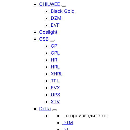
CHILWEE
Black Gold
DZM
EVF
Coslight
CSB
GP
GPL
HR
HRL
XHRL
TPL
EVX
UPS
XTV
Delta
По производителю:
DTM
DT