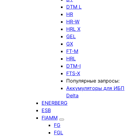
DTM L
HR
HR-W
HRL X
GEL
GX
FT-M
HRL
DTM-I
FTS-X
Популярные запросы:
Аккумуляторы для ИБП
Delta
ENERBERG
ESB
FIAMM
FG
FGL