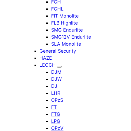
FGH
FGHL
FIT Monolite
FLB Highlite
SMG Endurlite
SMG12V Endurlite
SLA Monolite
General Security
HAZE
LEOCH
DJM
DJW
DJ
LHR
OPzS
FT
FTG
LPG
OPzV