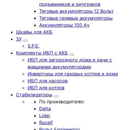
подъемников и ричтраков
Тяговые аккумуляторы 12 Вольт
Тяговые гелевые аккумуляторы
Аккумуляторы 150 Ач
Шкафы для АКБ
ЗУ
S.P.E.
Комплекты ИБП с АКБ
ИБП для загородного дома и дачи с
внешними аккумуляторами
Инверторы для газовых котлов и дома
ИБП для насосов
ИБП для котлов
Стабилизаторы
По производителю:
Delta
Lider
Rucelf
Вольт Engineering