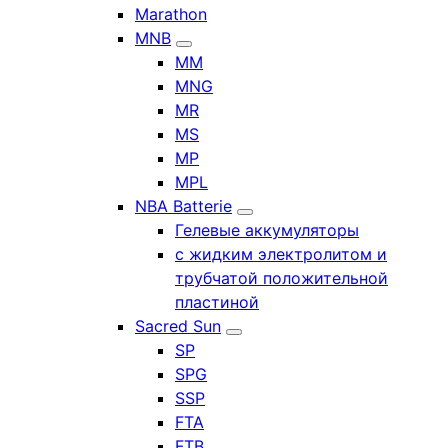
Marathon
MNB
MM
MNG
MR
MS
MP
MPL
NBA Batterie
Гелевые аккумуляторы
с жидким электролитом и
трубчатой положительной
пластиной
Sacred Sun
SP
SPG
SSP
FTA
FTB