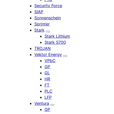
Security Force
SIAP
Sonnenschein
Sprinter
Stark
Stark Lithium
Stark S700
TROJAN
Vektor Energy
VPbC
GP
GL
HR
FT
PLC
LFP
Ventura
GP