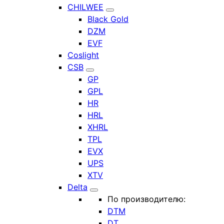
CHILWEE
Black Gold
DZM
EVF
Coslight
CSB
GP
GPL
HR
HRL
XHRL
TPL
EVX
UPS
XTV
Delta
По производителю:
DTM
DT