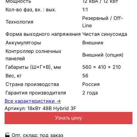
Мощность
12 кВА / 12 кВт
Кол-во фаз, вх. : вых.
1:1
Резервный / Off-
Технология
Line
Форма выходного напряжения
Чистая синусоида
Аккумуляторы
Внешние
Контроллер солнечных
Внешний (опция)
панелей
Габариты (Ш×Г×В), мм
560 × 410 × 210
Вес, кг
56
Страна производства
Россия
Гарантия производителя
2 года
Все характеристики →
Артикул:
18кВт 48В Hybrid 3F
Узнать цену
🏭
Опт. склад:
под заказ