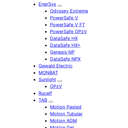
EnerSys
Odyssey Extreme
PowerSafe V
PowerSafe V FT
PowerSafe OPzV
DataSafe HX
DataSafe HX+
Genesis NP
DataSafe NPX
Gewald Electric
MONBAT
Sunlight
OPzV
Rucelf
TAB
Motion Pasted
Motion Tubular
Motion AGM
Motion Gel