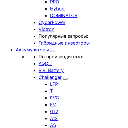
PRO
Hybrid
DOMINATOR
CyberPower
Victron
Популярные запросы:
Гибридные инверторы
Аккумуляторы
По производителю:
AQQU
B.B. Battery
Challenger
LFP
T
EVG
EV
G12
A12
AS