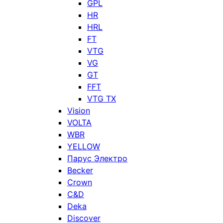
GPL
HR
HRL
FT
VTG
VG
GT
FFT
VTG TX
Vision
VOLTA
WBR
YELLOW
Парус Электро
Becker
Crown
C&D
Deka
Discover