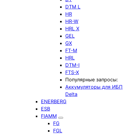
DTM L
HR
HR-W
HRL X
GEL
GX
FT-M
HRL
DTM-I
FTS-X
Популярные запросы:
Аккумуляторы для ИБП
Delta
ENERBERG
ESB
FIAMM
FG
FGL