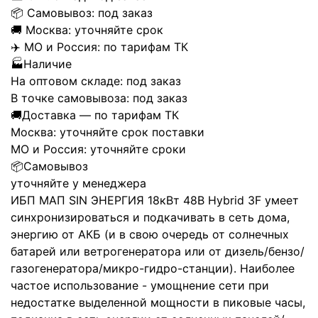
📦
Самовывоз:
под заказ
🚚
Москва:
уточняйте срок
✈️
МО и Россия:
по тарифам ТК
🏭
Наличие
На оптовом складе:
под заказ
В точке самовывоза:
под заказ
🚚
Доставка — по тарифам ТК
Москва:
уточняйте срок поставки
МО и Россия:
уточняйте сроки
📦
Самовывоз
уточняйте у менеджера
ИБП МАП SIN ЭНЕРГИЯ 18кВт 48В Hybrid 3F умеет
синхронизироваться и подкачивать в сеть дома,
энергию от АКБ (и в свою очередь от солнечных
батарей или ветрогенератора или от дизель/бензо/
газогенератора/микро-гидро-станции). Наиболее
частое использование - умощнение сети при
недостатке выделенной мощности в пиковые часы,