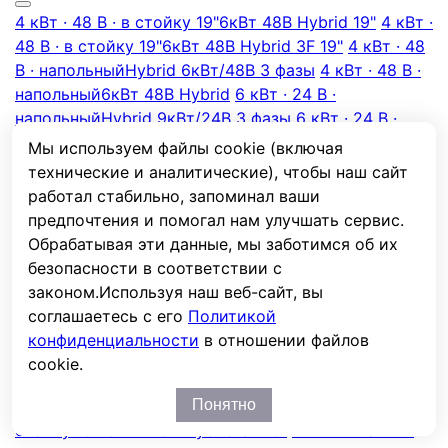
4 кВт · 48 В · в стойку 19"
6кВт 48В Hybrid 19"
4 кВт ·
48 В · в стойку 19"
6кВт 48В Hybrid 3F 19"
4 кВт · 48
В · напольный
Hybrid 6кВт/48В 3 фазы
4 кВт · 48 В ·
напольный
6кВт 48В Hybrid
6 кВт · 24 В ·
напольный
Hybrid 9кВт/24В 3 фазы
6 кВт · 24 В ·
напольный
9кВт 24В Hybrid
6 кВт · 48 В ·
Мы используем файлы cookie (включая
напольный
Hybrid 9кВт/48В 3 фазы
6 кВт · 48 В ·
технические и аналитические), чтобы наш сайт
напольный
9кВт 48В Hybrid
8 кВт · 48 В · в стойку
работал стабильно, запоминал ваши
19"
12кВт 48В Hybrid 19"
8 кВт · 48 В · в стойку
предпочтения и помогал нам улучшать сервис.
19"
12кВт 48В Hybrid 3F 19"
8 кВт · 48 В · в стойку
Обрабатывая эти данные, мы заботимся об их
19"
12кВт 48В Hybrid Li 19"
8 кВт · 48 В · в стойку
безопасности в соответствии с
19"
12кВт 48В Hybrid Li 3F 19"
8 кВт · 48 В ·
законом.
Используя наш веб-сайт, вы
напольный
12кВт 48В Hybrid
8 кВт · 48 В ·
соглашаетесь с его
Политикой
напольный
12кВт 48В Hybrid 3F
8 кВт · 48 В ·
конфиденциальности
в отношении файлов
напольный
12кВт 48В Hybrid Li
8 кВт · 48 В ·
cookie.
напольный
12кВт 48В Hybrid Li 3F
10 кВт · 48 В · в
Понятно
стойку 19"
15кВт 48В Hybrid 19"
10 кВт · 48 В · в
стойку 19"
15кВт 48В Hybrid 3F 19"
10 кВт · 48 В · в