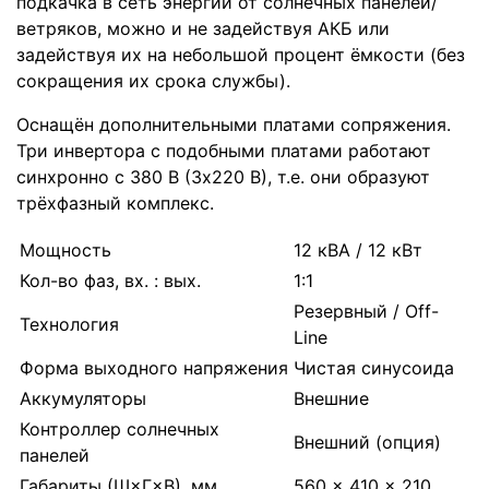
подкачка в сеть энергии от солнечных панелей/
ветряков, можно и не задействуя АКБ или
задействуя их на небольшой процент ёмкости (без
сокращения их срока службы).
Оснащён дополнительными платами сопряжения.
Три инвертора с подобными платами работают
синхронно с 380 В (3х220 В), т.е. они образуют
трёхфазный комплекс.
Мощность
12 кВА / 12 кВт
Кол-во фаз, вх. : вых.
1:1
Резервный / Off-
Технология
Line
Форма выходного напряжения
Чистая синусоида
Аккумуляторы
Внешние
Контроллер солнечных
Внешний (опция)
панелей
Габариты (Ш×Г×В), мм
560 × 410 × 210