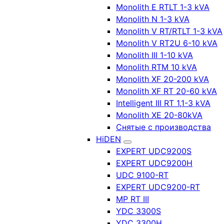
Monolith E RTLT 1-3 kVA
Monolith N 1-3 kVA
Monolith V RT/RTLT 1-3 kVA
Monolith V RT2U 6-10 kVA
Monolith III 1-10 kVA
Monolith RTM 10 kVA
Monolith XF 20-200 kVA
Monolith XF RT 20-60 kVA
Intelligent III RT 1,1-3 kVA
Monolith XE 20-80kVA
Снятые с производства
HiDEN
EXPERT UDC9200S
EXPERT UDC9200H
UDC 9100-RT
EXPERT UDC9200-RT
MP RT III
YDC 3300S
YDC 3300H