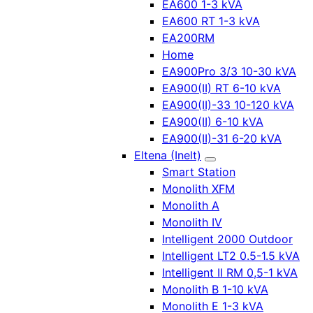
EA600 1-3 kVA
EA600 RT 1-3 kVA
EA200RM
Home
EA900Pro 3/3 10-30 kVA
EA900(II) RT 6-10 kVA
EA900(II)-33 10-120 kVA
EA900(II) 6-10 kVA
EA900(II)-31 6-20 kVA
Eltena (Inelt)
Smart Station
Monolith XFM
Monolith A
Monolith IV
Intelligent 2000 Outdoor
Intelligent LT2 0.5-1.5 kVA
Intelligent II RM 0,5-1 kVA
Monolith B 1-10 kVA
Monolith E 1-3 kVA