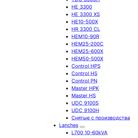
HE 3300
HE 3300 XS
HE10-500X
HR 3300 CL
HEM10-90R
HEM25-200C
HEM25-600X
HEM50-500X
Control HPS
Control HS
Control PN
Master HPK
Master HS
UDC 9100S
UDC 9100H
Снятые с производства
Lanches
L700 10-60kVA