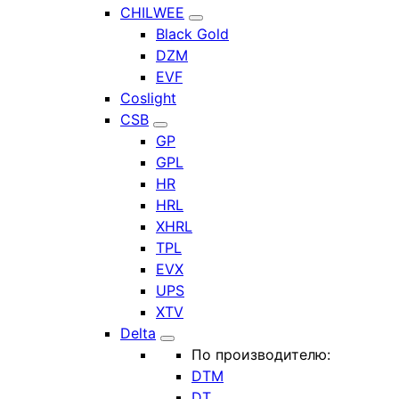
CHILWEE
Black Gold
DZM
EVF
Coslight
CSB
GP
GPL
HR
HRL
XHRL
TPL
EVX
UPS
XTV
Delta
По производителю:
DTM
DT