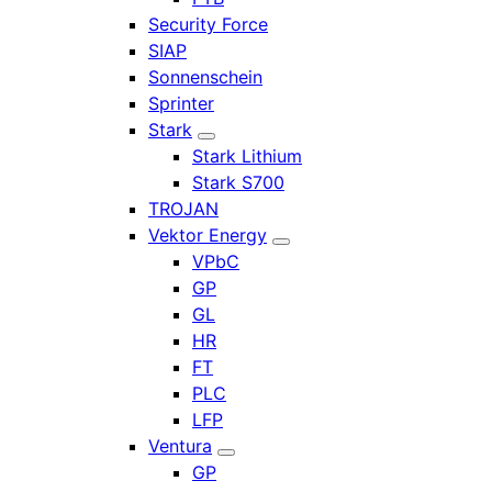
Security Force
SIAP
Sonnenschein
Sprinter
Stark
Stark Lithium
Stark S700
TROJAN
Vektor Energy
VPbC
GP
GL
HR
FT
PLC
LFP
Ventura
GP