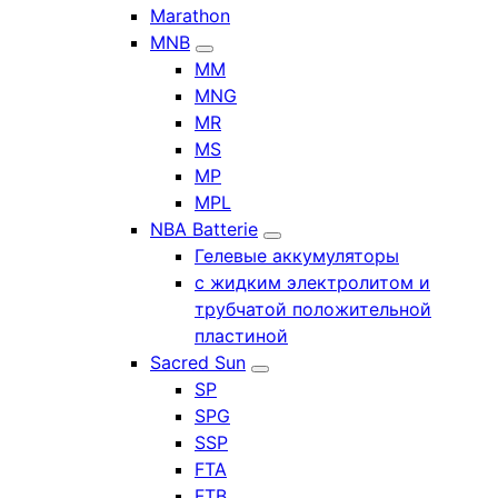
Marathon
MNB
MM
MNG
MR
MS
MP
MPL
NBA Batterie
Гелевые аккумуляторы
с жидким электролитом и
трубчатой положительной
пластиной
Sacred Sun
SP
SPG
SSP
FTA
FTB