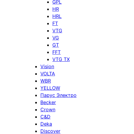
GPL
HR
HRL
FT
VTG
VG
GT
FFT
VTG TX
Vision
VOLTA
WBR
YELLOW
Парус Электро
Becker
Crown
C&D
Deka
Discover