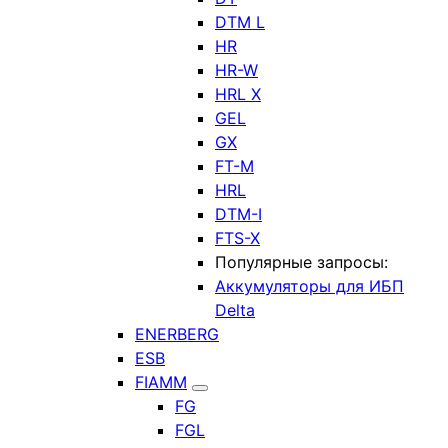
DTM L
HR
HR-W
HRL X
GEL
GX
FT-M
HRL
DTM-I
FTS-X
Популярные запросы:
Аккумуляторы для ИБП
Delta
ENERBERG
ESB
FIAMM
FG
FGL