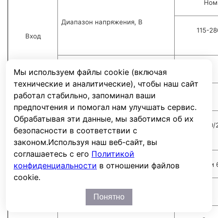
Ном
Диапазон напряжения, В
115-28
Вход
Частота, Гц
Мы используем файлы cookie (включая
технические и аналитические), чтобы наш сайт
работал стабильно, запоминал ваши
Мощность ВА / Вт
предпочтения и помогал нам улучшать сервис.
Обрабатывая эти данные, мы заботимся об их
220/230/
безопасности в соответствии с
Напряжение, В
законом.
Используя наш веб-сайт, вы
Выход
соглашаетесь с его
Политикой
Частота, Гц
50 Гц или
конфиденциальности
в отношении файлов
cookie.
Форма сигнала
Понятно