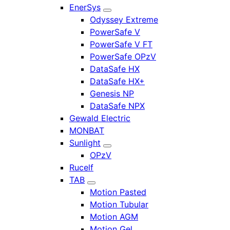
EnerSys
Odyssey Extreme
PowerSafe V
PowerSafe V FT
PowerSafe OPzV
DataSafe HX
DataSafe HX+
Genesis NP
DataSafe NPX
Gewald Electric
MONBAT
Sunlight
OPzV
Rucelf
TAB
Motion Pasted
Motion Tubular
Motion AGM
Motion Gel