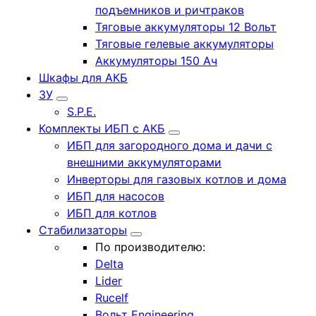
подъемников и ричтраков
Тяговые аккумуляторы 12 Вольт
Тяговые гелевые аккумуляторы
Аккумуляторы 150 Ач
Шкафы для АКБ
ЗУ
S.P.E.
Комплекты ИБП с АКБ
ИБП для загородного дома и дачи с
внешними аккумуляторами
Инверторы для газовых котлов и дома
ИБП для насосов
ИБП для котлов
Стабилизаторы
По производителю:
Delta
Lider
Rucelf
Вольт Engineering