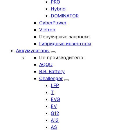
PRO
Hybrid
DOMINATOR
CyberPower
Victron
Популярные запросы:
Гибридные инверторы
Аккумуляторы
По производителю:
AQQU
B.B. Battery
Challenger
LFP
T
EVG
EV
G12
A12
AS