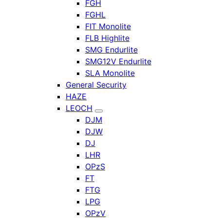
FGH
FGHL
FIT Monolite
FLB Highlite
SMG Endurlite
SMG12V Endurlite
SLA Monolite
General Security
HAZE
LEOCH
DJM
DJW
DJ
LHR
OPzS
FT
FTG
LPG
OPzV