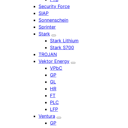
Security Force
SIAP
Sonnenschein
Sprinter
Stark
Stark Lithium
Stark S700
TROJAN
Vektor Energy
VPbC
GP
GL
HR
FT
PLC
LFP
Ventura
GP