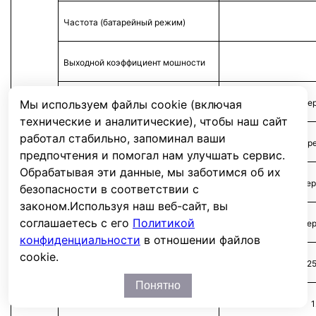
Частота (батарейный режим)
Выходной коэффициент мошности
Мы используем файлы cookie (включая
110% - пе
технические и аналитические), чтобы наш сайт
работал стабильно, запоминал ваши
125% - пер
предпочтения и помогал нам улучшать сервис.
Перегрузочная способность
Обрабатывая эти данные, мы заботимся об их
150% - пер
безопасности в соответствии с
законом.
Используя наш веб-сайт, вы
соглашаетесь с его
Политикой
> 150% - пер
конфиденциальности
в отношении файлов
cookie.
до 12
Понятно
1