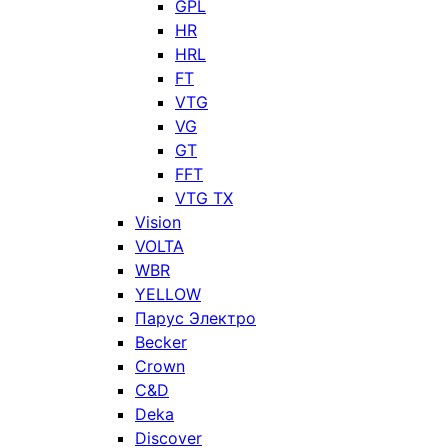
GPL
HR
HRL
FT
VTG
VG
GT
FFT
VTG TX
Vision
VOLTA
WBR
YELLOW
Парус Электро
Becker
Crown
C&D
Deka
Discover