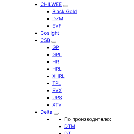
CHILWEE
Black Gold
DZM
EVF
Coslight
CSB
GP
GPL
HR
HRL
XHRL
TPL
EVX
UPS
XTV
Delta
По производителю:
DTM
DT