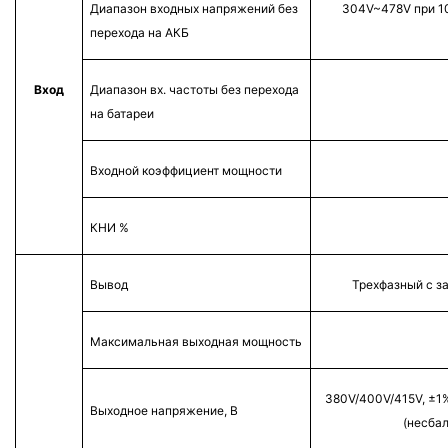
Диапазон входных напряжений без
304V~478V при 1
перехода на АКБ
Вход
Диапазон вх. частоты без перехода
на батареи
Входной коэффициент мощности
КНИ %
Вывод
Трехфазный с 
Максимальная выходная мощность
380V/400V/415V, ±1%
Выходное напряжение, В
(несба