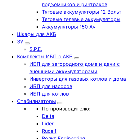
подъемников и ричтраков
Тяговые аккумуляторы 12 Вольт
Тяговые гелевые аккумуляторы
Аккумуляторы 150 Ач
Шкафы для АКБ
ЗУ
S.P.E.
Комплекты ИБП с АКБ
ИБП для загородного дома и дачи с
внешними аккумуляторами
Инверторы для газовых котлов и дома
ИБП для насосов
ИБП для котлов
Стабилизаторы
По производителю:
Delta
Lider
Rucelf
Вольт Engineering