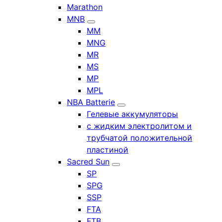
Marathon
MNB
MM
MNG
MR
MS
MP
MPL
NBA Batterie
Гелевые аккумуляторы
с жидким электролитом и
трубчатой положительной
пластиной
Sacred Sun
SP
SPG
SSP
FTA
FTB