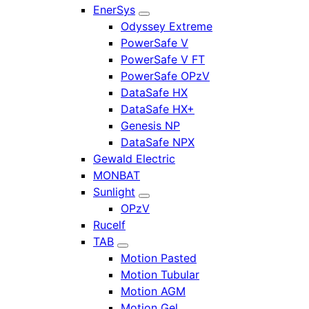
EnerSys
Odyssey Extreme
PowerSafe V
PowerSafe V FT
PowerSafe OPzV
DataSafe HX
DataSafe HX+
Genesis NP
DataSafe NPX
Gewald Electric
MONBAT
Sunlight
OPzV
Rucelf
TAB
Motion Pasted
Motion Tubular
Motion AGM
Motion Gel