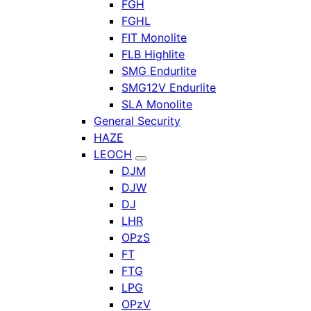
FGH
FGHL
FIT Monolite
FLB Highlite
SMG Endurlite
SMG12V Endurlite
SLA Monolite
General Security
HAZE
LEOCH
DJM
DJW
DJ
LHR
OPzS
FT
FTG
LPG
OPzV