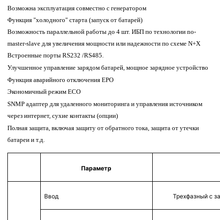
Возможна эксплуатация совместно с генератором
Функция "холодного" старта (запуск от батарей)
Возможность параллельной работы до 4 шт. ИБП по технологии no-
master-slave для увеличения мощности или надежности по схеме N+X
Встроенные
порты RS232 /RS485.
Улучшенное управление зарядом батарей, мощное зарядное устройство
Функция аварийного отключения EPO
Экономичный режим
ECO
SNMP адаптер для удаленного мониторинга и управления источником
через интернет, сухие контакты (опции)
Полная защита
, включая защиту от обратного тока, защита от утечки
батареи и т.д.
Параметр
Ввод
Трехфазный с 