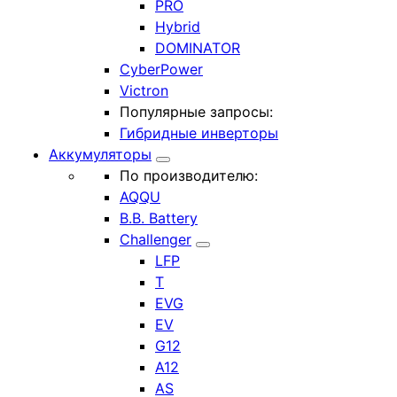
PRO
Hybrid
DOMINATOR
CyberPower
Victron
Популярные запросы:
Гибридные инверторы
Аккумуляторы
По производителю:
AQQU
B.B. Battery
Challenger
LFP
T
EVG
EV
G12
A12
AS