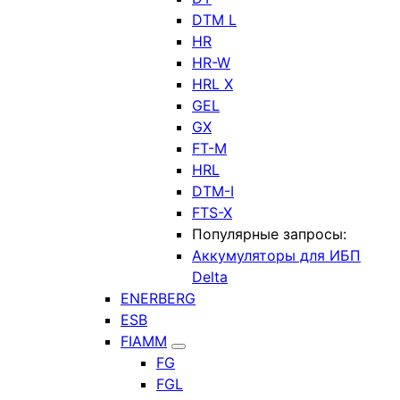
DTM L
HR
HR-W
HRL X
GEL
GX
FT-M
HRL
DTM-I
FTS-X
Популярные запросы:
Аккумуляторы для ИБП
Delta
ENERBERG
ESB
FIAMM
FG
FGL